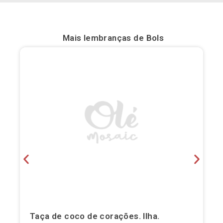
Bilbau
Mais lembranças de
Bols
Burgos
Cádis
Cartagena
Castellón de la Plana
Córdova
Cuenca
Elche
Fuerteventura
Taça de coco de corações. Ilha.
Gijón