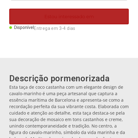
Ímanes
Estou interessado em
Porta-chaves
Disponível
Entrega em 3-4 dias
Canecas
Pratos
Descrição pormenorizada
Bases de copos
Esta taça de coco castanha com um elegante design de
cavalo-marinho é uma peça artesanal que captura a
essência marítima de Barcelona e apresenta-se como a
Tampas
recordação perfeita da sua vibrante costa. Elaborada com
cuidado e atenção ao detalhe, esta taça destaca-se pela
sua decoração de mosaico em tons castanhos e creme,
unindo contemporaneidade e tradição. No centro, a
Galheteiros
figura do cavalo-marinho, símbolo da vida marinha e da