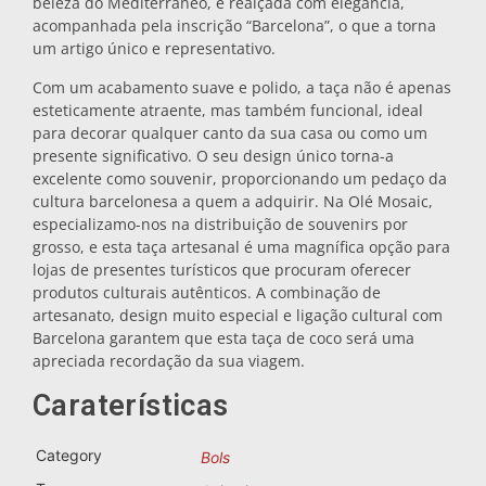
beleza do Mediterrâneo, é realçada com elegância,
acompanhada pela inscrição “Barcelona”, o que a torna
Bases para tachos
um artigo único e representativo.
Com um acabamento suave e polido, a taça não é apenas
Copos
esteticamente atraente, mas também funcional, ideal
para decorar qualquer canto da sua casa ou como um
presente significativo. O seu design único torna-a
Copos de shot
excelente como souvenir, proporcionando um pedaço da
cultura barcelonesa a quem a adquirir. Na Olé Mosaic,
especializamo-nos na distribuição de souvenirs por
grosso, e esta taça artesanal é uma magnífica opção para
lojas de presentes turísticos que procuram oferecer
produtos culturais autênticos. A combinação de
artesanato, design muito especial e ligação cultural com
Barcelona garantem que esta taça de coco será uma
apreciada recordação da sua viagem.
Lembranças por cidade
Caraterísticas
Lembranças de Espanha
Category
Bols