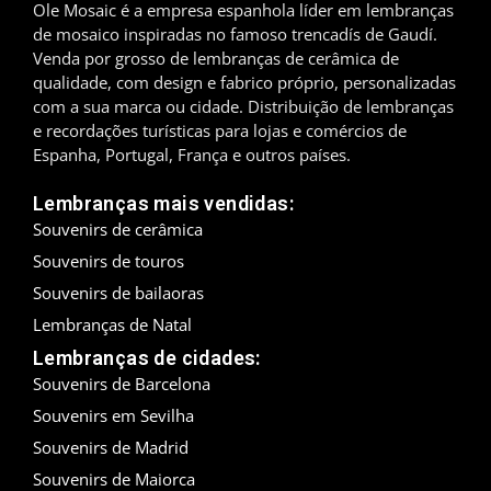
Ole Mosaic é a empresa espanhola líder em lembranças
de mosaico inspiradas no famoso trencadís de Gaudí.
Madrid
Venda por grosso de lembranças de cerâmica de
qualidade, com design e fabrico próprio, personalizadas
Málaga
com a sua marca ou cidade. Distribuição de lembranças
e recordações turísticas para lojas e comércios de
Maiorca
Espanha, Portugal, França e outros países.
Marbella
Lembranças mais vendidas:
Souvenirs de cerâmica
Menorca
Souvenirs de touros
Mijas
Souvenirs de bailaoras
Lembranças de Natal
Mojácar
Lembranças de cidades:
Souvenirs de Barcelona
Múrcia
Souvenirs em Sevilha
Oviedo
Souvenirs de Madrid
Souvenirs de Maiorca
Pamplona