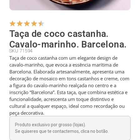
Cabides
Taça de coco castanha.
Cortadores
Cavalo-marinho. Barcelona.
SKU 71594
Taça de coco castanha com um elegante design de
Colheres de chá
cavalo-marinho, que evoca a essência marítima de
Barcelona. Elaborada artesanalmente, apresenta uma
decoração de mosaico em tons castanhos e creme, com
Conchas
a figura do cavalo-marinho realçada no centro e a
inscrição “Barcelona”. Esta taça, que combina estética e
funcionalidade, acrescenta um toque distintivo e
Dedais
cultural a qualquer espaço, ideal como recordação ou
peça decorativa.
Figuras
Produto exclusivo por grosso (lojas).
Se quiseres que te contactemos, clica no botão.