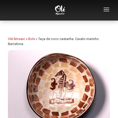
Quem somos
Catálogo de lembranças
Olé Mosaic
»
Bols
»
Taça de coco castanha. Cavalo-marinho.
Barcelona.
Lembranças por categoria
Abridores
Chávenas
Tigelas
Cinzeiros