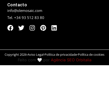
Contacto
Peníscola
info@olemosaic.com
Tel. +34 93 512 83 80
Rias Baixas
Ronda
Rueda
Salamanca
Copyright 2026
Aviso Legal
Política de privacidade
Política de cookies
Feito com 🤍 por
Agência SEO Orbitalia
San Sebastián
Santander
Santiago
Segóvia
Sevilla