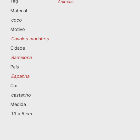
Tag
Animais
Lembranças de Portugal
Material
Lembranças personalizadas
coco
Motivo
A Corunha
Cavalos marinhos
Cidade
Albacete
Barcelona
Alicante
País
Espanha
Almeria
Cor
Ávila
castanho
Medida
Badajoz
13 x 6 cm.
Barcelona
Benidorm