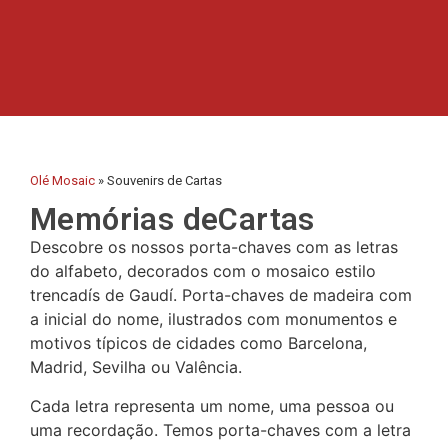
Peníscola
Rias Baixas
Ronda
Rueda
Olé Mosaic
»
Souvenirs de Cartas
Memórias deCartas
Salamanca
Descobre os nossos porta-chaves com as letras
San Sebastián
do alfabeto, decorados com o mosaico estilo
trencadís de Gaudí. Porta-chaves de madeira com
Santander
a inicial do nome, ilustrados com monumentos e
motivos típicos de cidades como Barcelona,
Santiago
Madrid, Sevilha ou Valência.
Segóvia
Cada letra representa um nome, uma pessoa ou
uma recordação. Temos porta-chaves com a letra
Sevilla