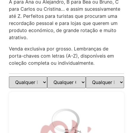
A para Ana ou Alejandro, B para Bea ou Bruno, C
para Carlos ou Cristina… e assim sucessivamente
Sitges
até Z. Perfeitos para turistas que procuram uma
recordação pessoal e para lojas que querem um
Tarifa
produto económico, de grande rotação e muito
atrativo.
Tarragona
Venda exclusiva por grosso. Lembranças de
Toledo
porta-chaves com letras (A-Z), disponíveis em
coleção completa ou individualmente.
Torremolinos
Valencia
Valladolid
Vigo
Vitória-Gasteiz
Saragoça