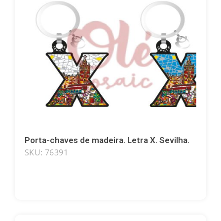
Corujas
Cavalos
Elefantes
Camelos
Porta-chaves de madeira. Letra X. Sevilha.
SKU: 76391
Flamingos
Guitarras