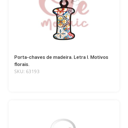
Porta-chaves de madeira. Letra I. Motivos
florais.
Lembranças por tema
SKU: 63193
Letras
Bailaoras
Bulldogs