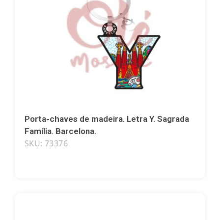
Arco-íris
Golfinhos
Sagrada Família
Porta-chaves de madeira. Letra Y. Sagrada
Salamandras
Família. Barcelona.
SKU: 73376
Sardinhas
Touros
Tartarugas