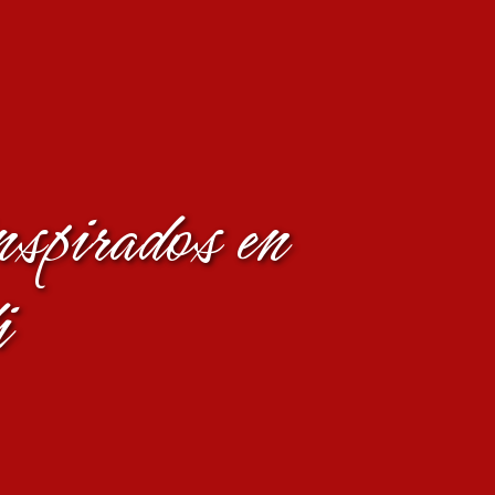
nspirados en
i