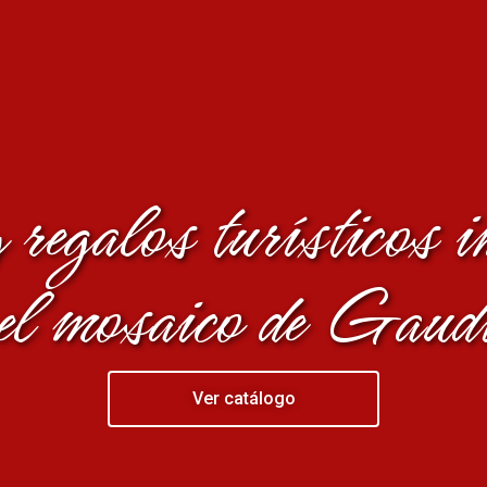
 regalos turísticos i
el mosaico de Gaud
Ver catálogo