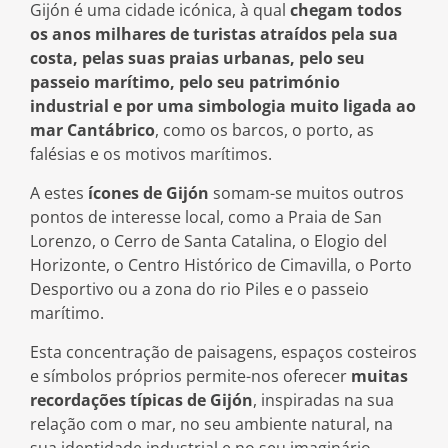
Gijón é uma cidade icónica, à qual
chegam todos
os anos milhares de turistas atraídos pela sua
costa, pelas suas praias urbanas, pelo seu
passeio marítimo, pelo seu património
industrial e por uma simbologia muito ligada ao
mar Cantábrico
, como os barcos, o porto, as
falésias e os motivos marítimos.
A estes
ícones de Gijón
somam-se muitos outros
Espanha
pontos de interesse local, como a Praia de San
Lorenzo, o Cerro de Santa Catalina, o Elogio del
Horizonte, o Centro Histórico de Cimavilla, o Porto
Desportivo ou a zona do rio Piles e o passeio
marítimo.
Esta concentração de paisagens, espaços costeiros
e símbolos próprios permite-nos oferecer
muitas
recordações típicas de Gijón
, inspiradas na sua
relação com o mar, no seu ambiente natural, na
Portugal
sua identidade industrial e no seu imaginário