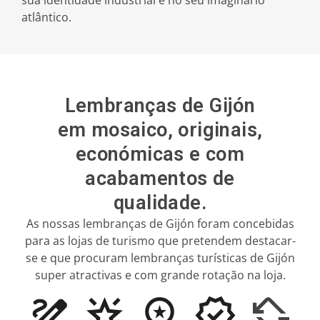
atlântico.
Lembranças de Gijón
em mosaico, originais,
económicas e com
acabamentos de
Design de mosaico
qualidade.
As nossas lembranças de Gijón foram concebidas
Atacado
para as lojas de turismo que pretendem destacar-
se e que procuram lembranças turísticas de Gijón
Notícias
super atractivas e com grande rotação na loja.
Ver todas as cidades
Ver todas as categorias
Ver todos os temas
Contacto