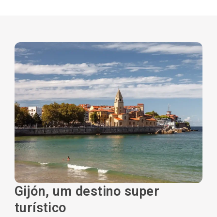
Natal
Gijón, um destino super
Letras
turístico