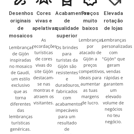
Desenhos
Cores
Acabamentos
Preços
Elevada
originais
vivas e
de
muito
rotação
de
apelativas
qualidade
baixos
de lojas
mosaicos
superior
As
Lembranças
Lembranças
recordações
por
personalizadas
Lembranças
Os brindes
turísticas
atacado de
com
de Gijón
para
de cores
Gijón a
"Gijón" que
inspiradas
turistas da
vivas do
preços
geram
no mosaico
Gijón são
site Gijón
competitivos,
vendas
de Gaudí,
resistentes
destacam-
ideais para
rápidas e
um estilo
e
se nas
aumentar
garantem
exclusivo
duradouros,
montras e
as tuas
um
que as
fabricados
atraem os
margens
elevado
torna
com
visitantes.
de lucro.
volume de
diferentes
acabamentos
negócios
das
impecáveis
no teu
lembranças
para um
negócio.
turísticas
resultado
genéricas.
de