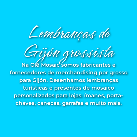
Girona
Lembranças de
Gran Canaria
Granada
Gijón grossista
Ibiza
Na Olé Mosaic somos fabricantes e
Jerez de la Frontera
fornecedores de merchandising por grosso
La Palma
para Gijón. Desenhamos lembranças
turísticas e presentes de mosaico
Lanzarote
personalizados para lojas: ímanes, porta-
chaves, canecas, garrafas e muito mais.
Leão
Logronho
Lugo