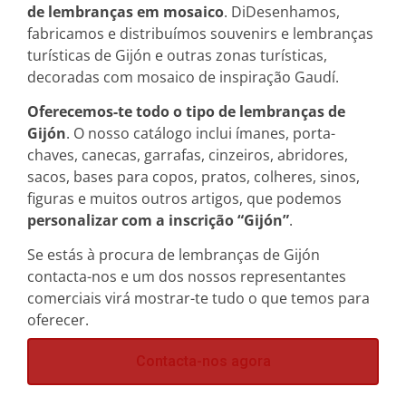
Coleções especiais
de lembranças em mosaico
.
Di
Desenhamos,
fabricamos e distribuímos souvenirs e lembranças
turísticas de Gijón e outras zonas turísticas,
Cerâmica
decoradas com mosaico de inspiração Gaudí.
Oferecemos-te todo o tipo de lembranças de
Gijón
. O nosso catálogo inclui ímanes, porta-
chaves, canecas, garrafas, cinzeiros, abridores,
sacos, bases para copos, pratos, colheres, sinos,
figuras e muitos outros artigos, que podemos
personalizar com a inscrição “Gijón”
.
Se estás à procura de lembranças de Gijón
contacta-nos e um dos nossos representantes
Animais
comerciais virá mostrar-te tudo o que temos para
oferecer.
Contacta-nos agora