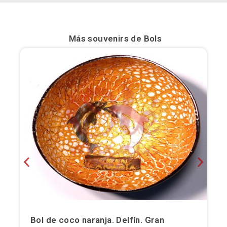
Bilbao
Más souvenirs de
Bols
Burgos
Cádiz
Cartagena
Castellón de la Plana
Córdoba
Cuenca
Elche
Fuerteventura
Bol de coco naranja. Delfín. Gran
Gijón