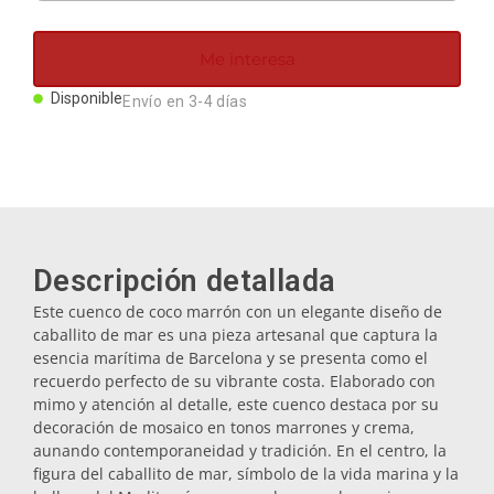
Imanes
Me interesa
Llaveros
Disponible
Envío en 3-4 días
Mugs
Platos
Descripción detallada
Posavasos
Este cuenco de coco marrón con un elegante diseño de
caballito de mar es una pieza artesanal que captura la
esencia marítima de Barcelona y se presenta como el
Tapones
recuerdo perfecto de su vibrante costa. Elaborado con
mimo y atención al detalle, este cuenco destaca por su
decoración de mosaico en tonos marrones y crema,
aunando contemporaneidad y tradición. En el centro, la
Aceiteras
figura del caballito de mar, símbolo de la vida marina y la