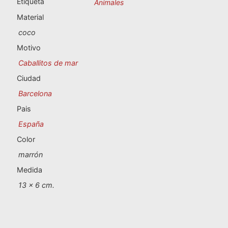
Etiqueta
Animales
Souvenirs de Portugal
Material
Souvenirs personalizados
coco
Motivo
A Coruña
Caballitos de mar
Ciudad
Albacete
Barcelona
Alicante
Pais
España
Almería
Color
Ávila
marrón
Medida
Badajoz
13 x 6 cm.
Barcelona
Benidorm