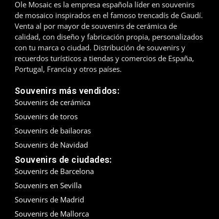
Ole Mosaic es la empresa española líder en souvenirs
de mosaico inspirados en el famoso trencadís de Gaudí.
Madrid
Venta al por mayor de souvenirs de cerámica de
calidad, con diseño y fabricación propia, personalizados
Málaga
con tu marca o ciudad. Distribución de souvenirs y
recuerdos turísticos a tiendas y comercios de España,
Mallorca
Portugal, Francia y otros países.
Marbella
Souvenirs más vendidos:
Souvenirs de cerámica
Menorca
Souvenirs de toros
Mijas
Souvenirs de bailaoras
Souvenirs de Navidad
Mojácar
Souvenirs de ciudades:
Souvenirs de Barcelona
Murcia
Souvenirs en Sevilla
Oviedo
Souvenirs de Madrid
Souvenirs de Mallorca
Pamplona