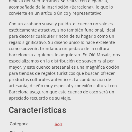
belleza del Mediterráneo, se realza con elegancia,
acompañada de la inscripción «Barcelona», lo que lo
Salvamanteles
convierte en un artículo único y representativo.
Con un acabado suave y pulido, el cuenco no solo es
Vasos
estéticamente atractivo, sino también funcional, ideal
para decorar cualquier rincón de tu hogar o como un
regalo significativo. Su diseño único lo hace excelente
Vasos de chupito
como souvenir, brindando un pedazo de la cultura
barcelonesa a quienes lo adquieran. En Olé Mosaic, nos
especializamos en la distribución de souvenirs al por
mayor, y este cuenco artesanal es una magnífica opción
para tiendas de regalos turísticos que buscan ofrecer
productos culturales auténticos. La combinación de
artesanía, diseño muy especial y conexión cultural con
Barcelona aseguran que este cuenco de coco será un
apreciado recuerdo de su viaje.
Souvenirs por ciudad
Características
Souvenirs de España
Categoría
Bols