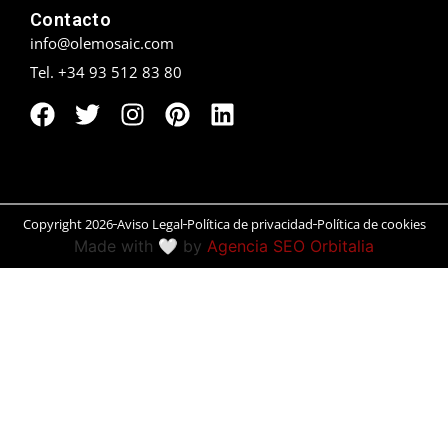
Contacto
Peñíscola
info@olemosaic.com
Tel. +34 93 512 83 80
Rías Baixas
Ronda
Rueda
Salamanca
Copyright 2026
Aviso Legal
Política de privacidad
Política de cookies
Made with 🤍 by
Agencia SEO Orbitalia
San Sebastián
Santander
Santiago
Segovia
Sevilla