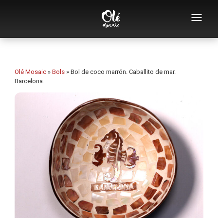
Empresa
Catálogo de souvenirs
Olé Mosaic
»
Bols
»
Bol de coco marrón. Caballito de mar.
Barcelona.
Souvenirs por categoría
Abridores
Tazas
Bols
Ceniceros