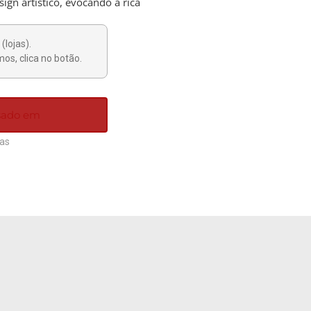
ign artístico, evocando a rica
(lojas).
os, clica no botão.
ssado em
ias