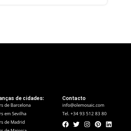
nças de cidades:
Contacto
rs de Barcelona
info@olemosaic.com
rs em Sevilha
Tel. +34 93 512 83 80
rs de Madrid
rs de Maiorca