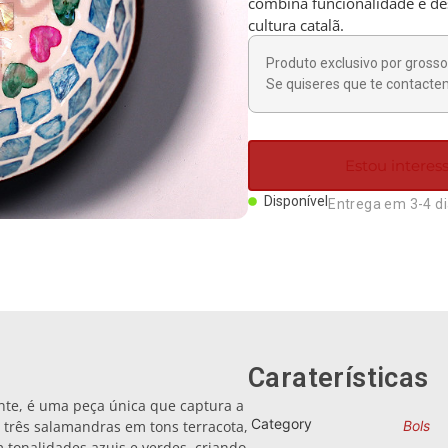
combina funcionalidade e des
cultura catalã.
Produto exclusivo por grosso 
Se quiseres que te contactem
Estou intere
Disponível
Entrega em 3-4 d
Caraterísticas
nte, é uma peça única que captura a
Category
 três salamandras em tons terracota,
Bols
 tonalidades azuis e verdes, criando