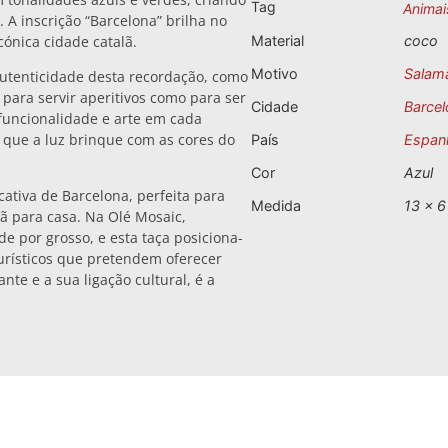
Tag
Animai
. A inscrição “Barcelona” brilha no
cónica cidade catalã.
Material
coco
Motivo
Salam
autenticidade desta recordação, como
para servir aperitivos como para ser
Cidade
Barcel
 funcionalidade e arte em cada
 que a luz brinque com as cores do
País
Espan
Cor
Azul
cativa de Barcelona, perfeita para
Medida
13 x 6
ã para casa. Na Olé Mosaic,
e por grosso, e esta taça posiciona-
urísticos que pretendem oferecer
nte e a sua ligação cultural, é a