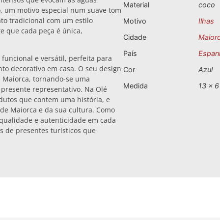
Material
coco
o, um motivo especial num suave tom
to tradicional com um estilo
Motivo
Ilhas
e que cada peça é única,
Cidade
Maior
País
Espan
uncional e versátil, perfeita para
nto decorativo em casa. O seu design
Cor
Azul
de Maiorca, tornando-se uma
Medida
13 x 6
 presente representativo. Na Olé
utos que contem uma história, e
a de Maiorca e da sua cultura. Como
 qualidade e autenticidade em cada
s de presentes turísticos que