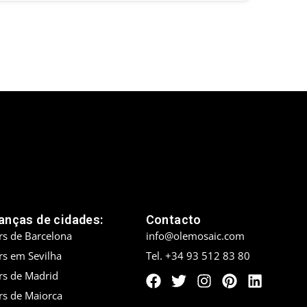
nças de cidades:
Contacto
rs de Barcelona
info@olemosaic.com
rs em Sevilha
Tel. +34 93 512 83 80
rs de Madrid
rs de Maiorca