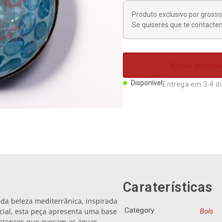
Produto exclusivo por grosso 
Se quiseres que te contactem
Estou intere
Disponível
Entrega em 3-4 d
Caraterísticas
 da beleza mediterrânica, inspirada
Category
ecial, esta peça apresenta uma base
Bols
 intensos que evocam as águas