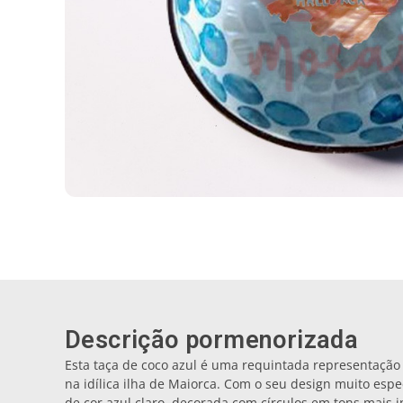
Descrição pormenorizada
Esta taça de coco azul é uma requintada representação
na idílica ilha de Maiorca. Com o seu design muito esp
de cor azul claro, decorada com círculos em tons mais