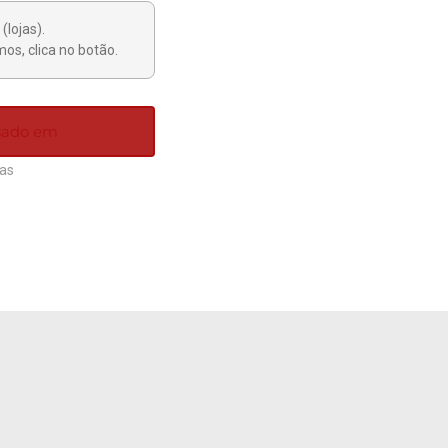
(lojas).
os, clica no botão.
ssado em
ias