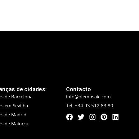
nças de cidades:
Contacto
rs de Barcelona
info@olemosaic.com
rs em Sevilha
Tel. +34 93 512 83 80
rs de Madrid
rs de Maiorca