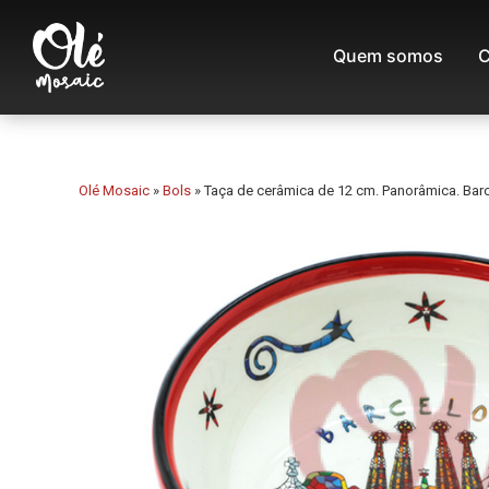
Quem somos
C
Olé Mosaic
»
Bols
»
Taça de cerâmica de 12 cm. Panorâmica. Bar