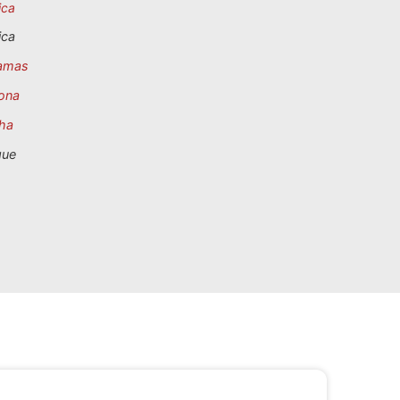
ica
ica
amas
ona
ha
que
.