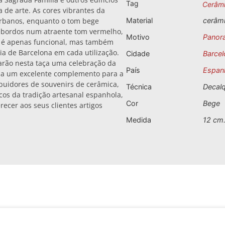
Tag
Cerâm
 de arte. As cores vibrantes da
urbanos, enquanto o tom bege
Material
cerâm
ebordos num atraente tom vermelho,
Motivo
Panor
ão é apenas funcional, mas também
ia de Barcelona em cada utilização.
Cidade
Barcel
arão nesta taça uma celebração da
País
Espan
do-a um excelente complemento para a
ibuidores de souvenirs de cerâmica,
Técnica
Decal
icos da tradição artesanal espanhola,
Cor
Bege
recer aos seus clientes artigos
Medida
12 cm