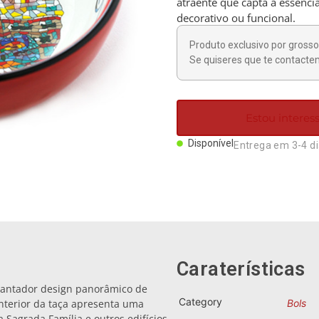
atraente que capta a essênci
decorativo ou funcional.
Produto exclusivo por grosso 
Se quiseres que te contactem
Estou intere
Disponível
Entrega em 3-4 d
Caraterísticas
ncantador design panorâmico de
Category
interior da taça apresenta uma
Bols
 Sagrada Família e outros edifícios