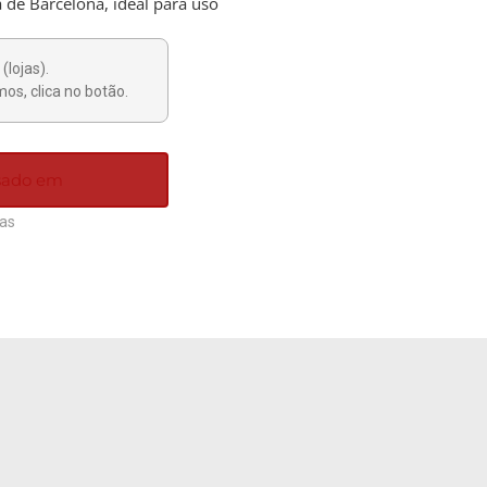
a de Barcelona, ideal para uso
(lojas).
os, clica no botão.
ssado em
ias