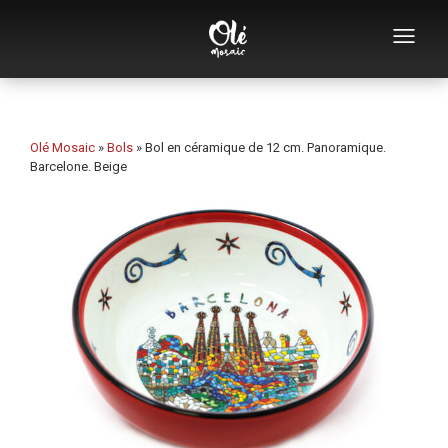
Qui sommes-nous
Catalogue de souvenirs
Olé Mosaic
»
Bols
»
Bol en céramique de 12 cm. Panoramique.
Barcelone. Beige
Souvenirs par catégorie
Ouvre-bouteilles
Tasses
Bols
Cendriers