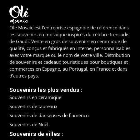
Madrid
Malaga
Ole Mosaic est l’entreprise espagnole de référence dans
les souvenirs en mosaïque inspirés du célèbre trencadís
Mallorca
de Gaudí. Vente en gros de souvenirs en céramique de
qualité, conçus et fabriqués en interne, personnalisables
Marbella
avec votre marque ou le nom de votre ville. Distribution
de souvenirs et cadeaux touristiques pour boutiques et
Menorca
commerces en Espagne, au Portugal, en France et dans
d’autres pays.
Mijas
Souvenirs les plus vendus :
Mojácar
Souvenirs en céramique
Souvenirs de taureaux
Murcie
Souvenirs de danseuses de flamenco
Oviedo
Souvenirs de Noël
Souvenirs de villes :
Pamplona