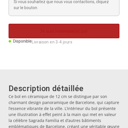
Si vous souhaitez que nous vous contactions, cliquez
Aimants
sur le bouton.
Porte-clés
Je suis intéressé(e) par
Mugs
Disponible
Livraison en 3-4 jours
Assiettes
Sous-verres
Description détaillée
Ce bol en céramique de 12 cm se distingue par son
Bouchons
charmant design panoramique de Barcelone, qui capture
l’essence vibrante de la ville. L’intérieur du bol présente
une illustration à effet peint à la main qui met en valeur
Huiliers
la célèbre Sagrada Familia et d’autres bâtiments
emblématiques de Barcelone, créant une véritable œuvre