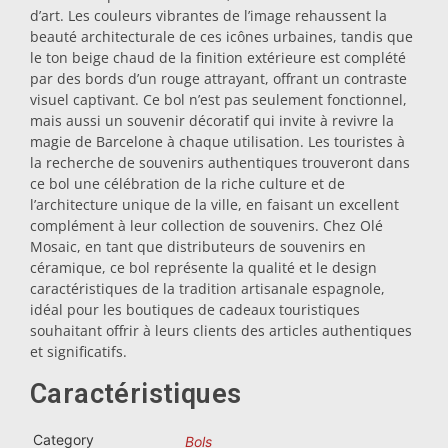
d’art. Les couleurs vibrantes de l’image rehaussent la
Dessous-de-plat
beauté architecturale de ces icônes urbaines, tandis que
le ton beige chaud de la finition extérieure est complété
par des bords d’un rouge attrayant, offrant un contraste
Verres
visuel captivant. Ce bol n’est pas seulement fonctionnel,
mais aussi un souvenir décoratif qui invite à revivre la
magie de Barcelone à chaque utilisation. Les touristes à
Verres à shot
la recherche de souvenirs authentiques trouveront dans
ce bol une célébration de la riche culture et de
l’architecture unique de la ville, en faisant un excellent
complément à leur collection de souvenirs. Chez Olé
Mosaic, en tant que distributeurs de souvenirs en
céramique, ce bol représente la qualité et le design
caractéristiques de la tradition artisanale espagnole,
idéal pour les boutiques de cadeaux touristiques
souhaitant offrir à leurs clients des articles authentiques
Souvenirs par ville
et significatifs.
Caractéristiques
Souvenirs d'Espagne
Category
Bols