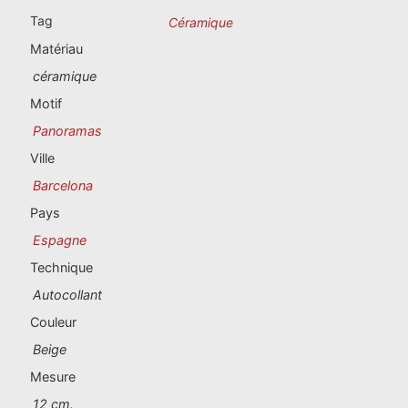
Souvenirs du Portugal
Tag
Céramique
Matériau
Souvenirs personnalisés
céramique
Motif
La Coruña
Panoramas
Albacete
Ville
Barcelona
Alicante
Pays
Almería
Espagne
Technique
Ávila
Autocollant
Badajoz
Couleur
Beige
Barcelona
Mesure
Benidorm
12 cm.