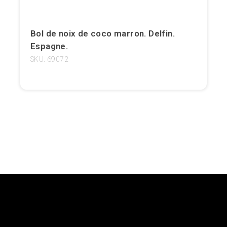
Girona
Bol de noix de coco marron. Delfin.
Gran Canaria
Espagne.
SKU: 69072
Granada
Ibiza
Jerez de la Frontera
La Palma
Lanzarote
Léon
Logroño
Lugo