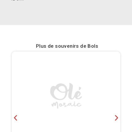
Bilbao
Burgos
Cadiz
Plus de souvenirs de
Bols
Cartagena
Castellón de la Plana
Cordoba
Cuenca
Elche
Fuerteventura
Gijón