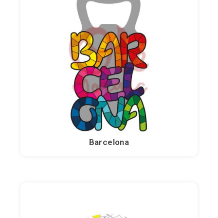
Souvenirs par thème
Barcelona
Lettres
Danseuses de flamenco
Bulldogs