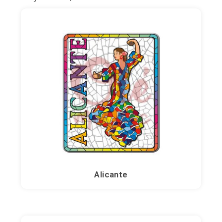
Peñíscola
Rías Baixas
Ronda
Rueda
Salamanca
Saint-Sébastien
Santander
Alicante
Santiago
Segovia
Sevilla