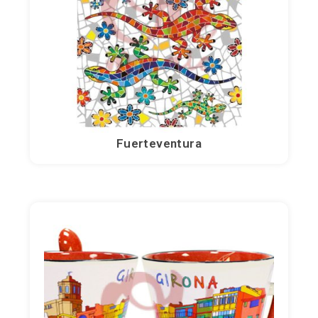
Coqs
Cœurs
Éventails
Fuerteventura
Fleurs
Chaises