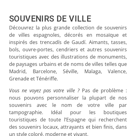
Madrid
SOUVENIRS DE VILLE
Malaga
Découvrez la plus grande collection de souvenirs
de villes espagnoles, décorés en mosaïque et
Mallorca
inspirés des trencadís de Gaudí. Aimants, tasses,
bols, ouvre-portes, cendriers et autres souvenirs
Marbella
touristiques avec des illustrations de monuments,
de paysages urbains et de noms de villes telles que
Menorca
Madrid, Barcelone, Séville, Malaga, Valence,
Grenade et Ténériffe.
Mijas
Vous ne voyez pas votre ville ?
Pas de problème :
Mojácar
nous pouvons personnaliser la plupart de nos
souvenirs avec le nom de votre ville par
Murcie
tampographie. Idéal pour les boutiques
touristiques de toute l’Espagne qui recherchent
Oviedo
des souvenirs locaux, attrayants et bien finis, dans
Pamplona
un style coloré, moderne et vivant.