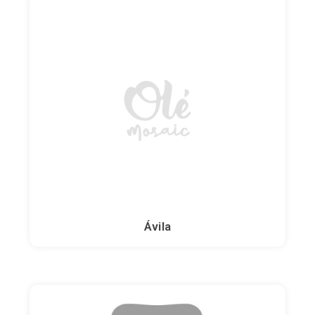
Sitges
Tarifa
Tarragona
Toledo
Torremolinos
Valencia
Valladolid
Ávila
Vigo
Vitoria-Gasteiz
Zaragoza