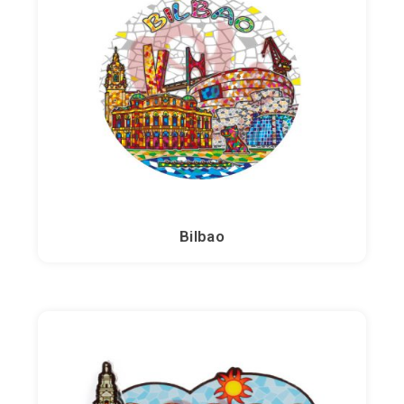
Arc-en-ciel
Dauphins
Sagrada Família
Salamandres
Bilbao
Sardines
Taureaux
Tortues