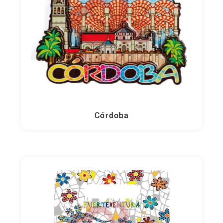
Hiboux
Chevaux
Éléphants
Córdoba
Chameaux
Flamants roses
Guitares