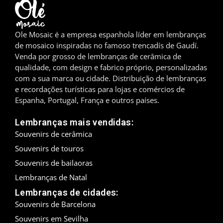
Madrid
Ole Mosaic é a empresa espanhola líder em lembranças
Málaga
de mosaico inspiradas no famoso trencadís de Gaudí.
Venda por grosso de lembranças de cerâmica de
Maiorca
qualidade, com design e fabrico próprio, personalizadas
com a sua marca ou cidade. Distribuição de lembranças
Marbella
e recordações turísticas para lojas e comércios de
Espanha, Portugal, França e outros países.
Menorca
Lembranças mais vendidas:
Mijas
Souvenirs de cerâmica
Souvenirs de touros
Mojácar
Souvenirs de bailaoras
Múrcia
Lembranças de Natal
Lembranças de cidades:
Oviedo
Souvenirs de Barcelona
Souvenirs em Sevilha
Pamplona