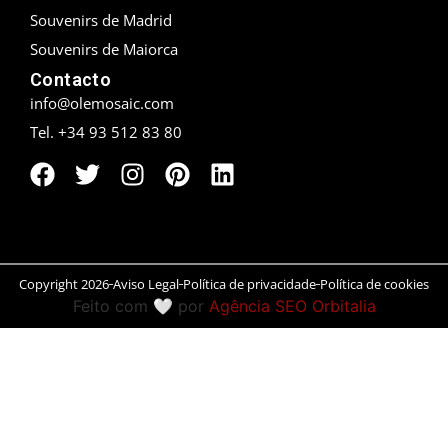
Souvenirs de Madrid
Peníscola
Souvenirs de Maiorca
Contacto
Rias Baixas
info@olemosaic.com
Ronda
Tel. +34 93 512 83 80
Rueda
Salamanca
San Sebastián
Copyright 2026
Aviso Legal
Política de privacidade
Política de cookies
Feito com 🤍 por
Agência SEO Orbitalia
Santander
Santiago
Segóvia
Sevilla