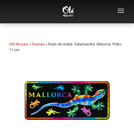
Quem somos
Catálogo de lembranças
Olé Mosaic
»
Ímanes
»
Íman de metal. Salamandra. Maiorca. Preto.
11 cm.
Lembranças por categoria
Abridores
Chávenas
Tigelas
Cinzeiros