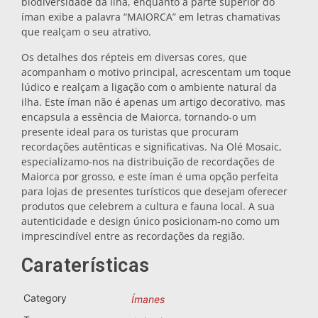
biodiversidade da ilha, enquanto a parte superior do
íman exibe a palavra “MAIORCA” em letras chamativas
Bases para tachos
que realçam o seu atrativo.
Os detalhes dos répteis em diversas cores, que
Copos
acompanham o motivo principal, acrescentam um toque
lúdico e realçam a ligação com o ambiente natural da
ilha. Este íman não é apenas um artigo decorativo, mas
Copos de shot
encapsula a essência de Maiorca, tornando-o um
presente ideal para os turistas que procuram
recordações autênticas e significativas. Na Olé Mosaic,
especializamo-nos na distribuição de recordações de
Maiorca por grosso, e este íman é uma opção perfeita
para lojas de presentes turísticos que desejam oferecer
produtos que celebrem a cultura e fauna local. A sua
autenticidade e design único posicionam-no como um
imprescindível entre as recordações da região.
Lembranças por cidade
Caraterísticas
Lembranças de Espanha
Category
Ímanes