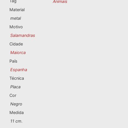
Tag
Animais
Lembranças de Portugal
Material
Lembranças personalizadas
metal
Motivo
A Corunha
Salamandras
Cidade
Albacete
Maiorca
Alicante
País
Espanha
Almeria
Técnica
Ávila
Placa
Cor
Badajoz
Negro
Barcelona
Medida
11 cm.
Benidorm