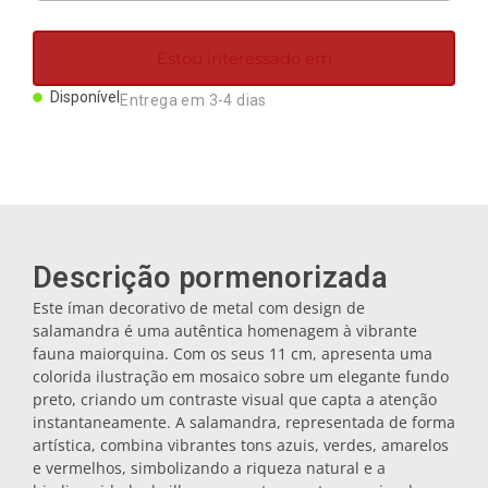
Ímanes
Estou interessado em
Porta-chaves
Disponível
Entrega em 3-4 dias
Canecas
Pratos
Descrição pormenorizada
Bases de copos
Este íman decorativo de metal com design de
salamandra é uma autêntica homenagem à vibrante
fauna maiorquina. Com os seus 11 cm, apresenta uma
Tampas
colorida ilustração em mosaico sobre um elegante fundo
preto, criando um contraste visual que capta a atenção
instantaneamente. A salamandra, representada de forma
artística, combina vibrantes tons azuis, verdes, amarelos
Galheteiros
e vermelhos, simbolizando a riqueza natural e a