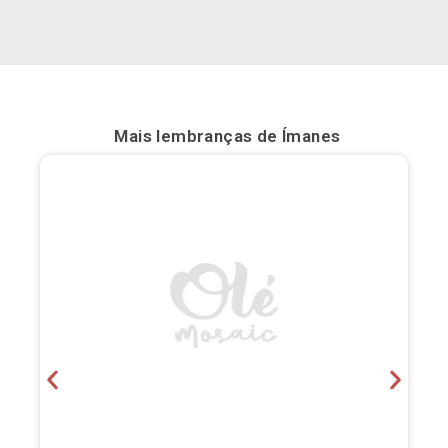
Bilbau
Burgos
Cádis
Mais lembranças de
Ímanes
Cartagena
Castellón de la Plana
Córdova
Cuenca
Elche
Fuerteventura
Gijón