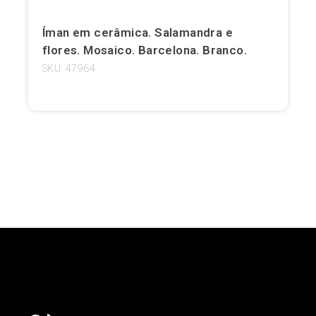
Girona
Íman em cerâmica. Salamandra e
flores. Mosaico. Barcelona. Branco.
Gran Canaria
SKU: 47964
Granada
Ibiza
Jerez de la Frontera
La Palma
Lanzarote
Leão
Logronho
Lugo