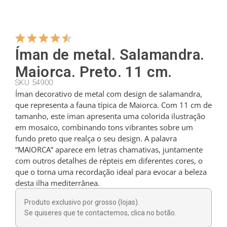
Cabides
Íman de metal. Salamandra.
Cortadores
Maiorca. Preto. 11 cm.
SKU 54900
Íman decorativo de metal com design de salamandra,
Colheres de chá
que representa a fauna típica de Maiorca. Com 11 cm de
tamanho, este íman apresenta uma colorida ilustração
em mosaico, combinando tons vibrantes sobre um
Conchas
fundo preto que realça o seu design. A palavra
“MAIORCA” aparece em letras chamativas, juntamente
com outros detalhes de répteis em diferentes cores, o
Dedais
que o torna uma recordação ideal para evocar a beleza
desta ilha mediterrânea.
Figuras
Produto exclusivo por grosso (lojas).
Se quiseres que te contactemos, clica no botão.