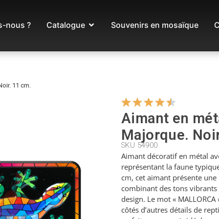
-nous ?
Catalogue
Souvenirs en mosaïque
C
oir. 11 cm.
Aimant en mét
Majorque. Noir
SKU 54900
Aimant décoratif en métal a
représentant la faune typiqu
cm, cet aimant présente une 
combinant des tons vibrants 
design. Le mot « MALLORCA » 
côtés d’autres détails de rept