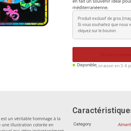
en fait un souvenir idéal pou
méditerranéenne.
Produit exclusif de gros (ma
Si vous souhaitez que nous v
cliquez sur le bouton.
Je suis intéres
Disponible
Livraison en 3-4 j
Caractéristique
 est un véritable hommage à la
Category
 une illustration colorée en
Aimant
visuel qui attire instantanément