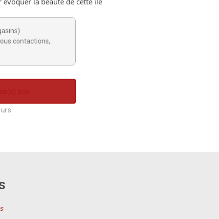
r évoquer la beauté de cette île
gasins).
ous contactions,
sé(e) par
ours
s
s