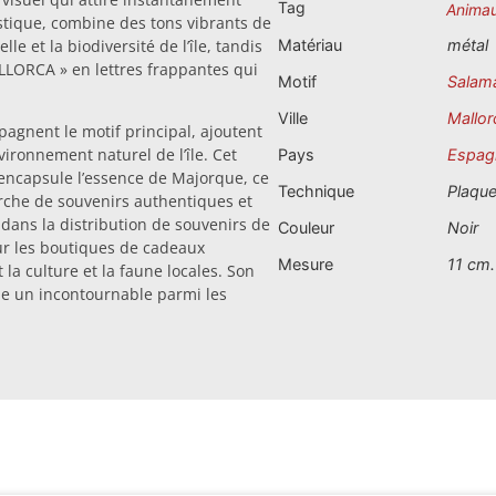
Tag
Anima
stique, combine des tons vibrants de
le et la biodiversité de l’île, tandis
Matériau
métal
ALLORCA » en lettres frappantes qui
Motif
Salam
Ville
Mallor
pagnent le motif principal, ajoutent
ironnement naturel de l’île. Cet
Pays
Espag
l encapsule l’essence de Majorque, ce
Technique
Plaqu
erche de souvenirs authentiques et
 dans la distribution de souvenirs de
Couleur
Noir
our les boutiques de cadeaux
Mesure
11 cm.
la culture et la faune locales. Son
me un incontournable parmi les