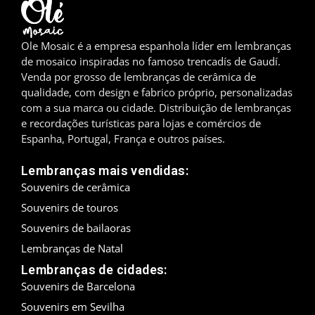
Madrid
Ole Mosaic é a empresa espanhola líder em lembranças
Málaga
de mosaico inspiradas no famoso trencadís de Gaudí.
Venda por grosso de lembranças de cerâmica de
Maiorca
qualidade, com design e fabrico próprio, personalizadas
com a sua marca ou cidade. Distribuição de lembranças
Marbella
e recordações turísticas para lojas e comércios de
Espanha, Portugal, França e outros países.
Menorca
Lembranças mais vendidas:
Mijas
Souvenirs de cerâmica
Souvenirs de touros
Mojácar
Souvenirs de bailaoras
Múrcia
Lembranças de Natal
Lembranças de cidades:
Oviedo
Souvenirs de Barcelona
Souvenirs em Sevilha
Pamplona