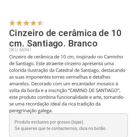
Cabides
Cinzeiro de cerâmica de 10
Cortadores
cm. Santiago. Branco
SKU 66941
Cinzeiro de cerâmica de 10 cm, inspirado no Caminho
Colheres de chá
de Santiago. Este atraente cinzeiro apresenta uma
colorida ilustração da Catedral de Santiago, destacando
as suas imponentes torres vermelhas e detalhes
Conchas
amarelos. Decorado com um encantador mosaico à
volta da borda e a inscrição “CAMINO DE SANTIAGO”,
este produto combina funcionalidade e arte, tornando-
Dedais
se uma recordação ideal da rica tradição da
peregrinação galega.
Figuras
Produto exclusivo por grosso (lojas).
Se quiseres que te contactemos, clica no botão.