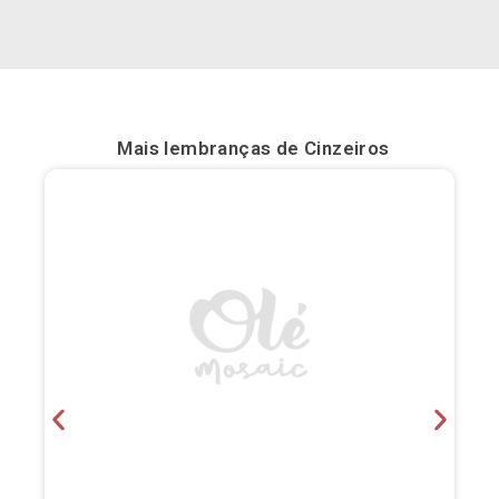
Bilbau
Burgos
Cádis
Mais lembranças de
Cinzeiros
Cartagena
Castellón de la Plana
Córdova
Cuenca
Elche
Fuerteventura
Gijón