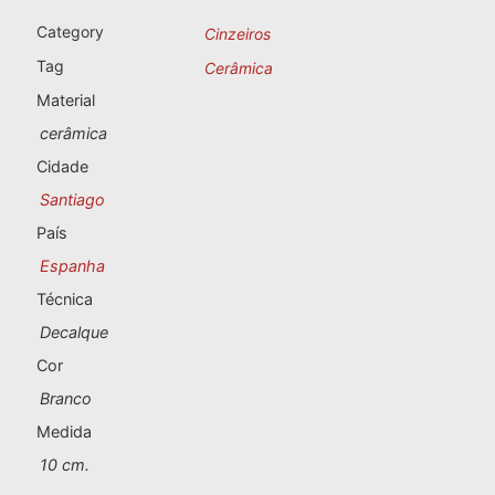
Lembranças de Portugal
Category
Cinzeiros
Lembranças personalizadas
Tag
Cerâmica
Material
A Corunha
cerâmica
Cidade
Albacete
Santiago
Alicante
País
Espanha
Almeria
Técnica
Ávila
Decalque
Cor
Badajoz
Branco
Barcelona
Medida
10 cm.
Benidorm