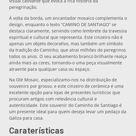
visual cativante que evoca a rica história da
peregrinação.
Bases para tachos
À volta da borda, um encantador mosaico complementa o
design, enquanto o texto “CAMINO DE SANTIAGO” se
Copos
destaca claramente, servindo como lembrete da travessia
espiritual e cultural que representa. Este cinzeiro não é
apenas um objeto decorativo, mas também um símbolo
Copos de shot
da tradição do Caminho, que atrai milhões de peregrinos
todos os anos. O seu acabamento branco brilhante realça
ainda mais as cores, tornando-o uma peça visualmente
atraente para qualquer casa ou espaço.
Na Olé Mosaic, especializamo-nos na distribuição de
souvenirs por grosso, e este cinzeiro de cerâmica é uma
excelente opção para lojas de presentes turísticos que
procuram artigos com relevância cultural e
Lembranças por cidade
autenticidade. Este souvenir do Caminho de Santiago é
um presente ideal para quem deseja levar um pedaço da
Galiza para casa.
Lembranças de Espanha
Caraterísticas