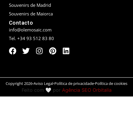
Souvenirs de Madrid
Peníscola
Souvenirs de Maiorca
Contacto
Rias Baixas
info@olemosaic.com
Ronda
Tel. +34 93 512 83 80
Rueda
Salamanca
San Sebastián
Copyright 2026
Aviso Legal
Política de privacidade
Política de cookies
Feito com 🤍 por
Agência SEO Orbitalia
Santander
Santiago
Segóvia
Sevilla