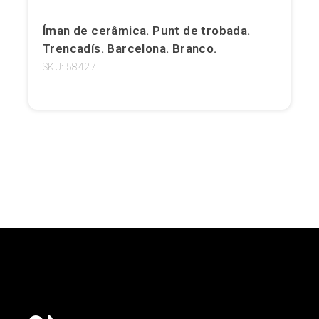
Girona
Íman de cerâmica. Punt de trobada.
Trencadís. Barcelona. Branco.
Gran Canaria
SKU: 58427
Granada
Ibiza
Jerez de la Frontera
La Palma
Lanzarote
Leão
Logronho
Lugo