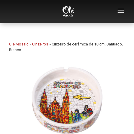
Quem somos
Catálogo de lembranças
Olé Mosaic
»
Cinzeiros
»
Cinzeiro de cerâmica de 10 cm. Santiago.
Branco
Lembranças por categoria
Abridores
Chávenas
Tigelas
Cinzeiros