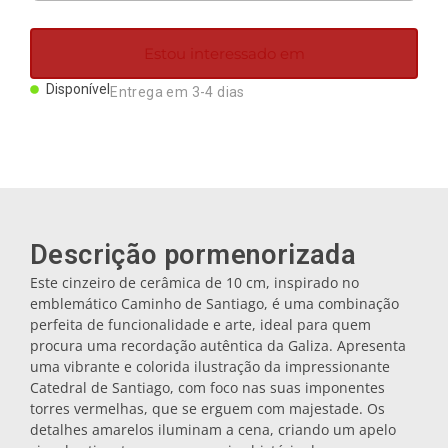
Ímanes
Estou interessado em
Porta-chaves
Disponível
Entrega em 3-4 dias
Canecas
Pratos
Descrição pormenorizada
Bases de copos
Este cinzeiro de cerâmica de 10 cm, inspirado no
emblemático Caminho de Santiago, é uma combinação
perfeita de funcionalidade e arte, ideal para quem
Tampas
procura uma recordação autêntica da Galiza. Apresenta
uma vibrante e colorida ilustração da impressionante
Catedral de Santiago, com foco nas suas imponentes
torres vermelhas, que se erguem com majestade. Os
Galheteiros
detalhes amarelos iluminam a cena, criando um apelo