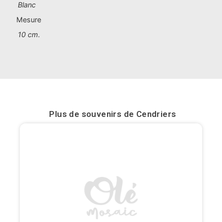
Blanc
Bilbao
Mesure
10 cm.
Burgos
Cadiz
Cartagena
Castellón de la Plana
Plus de souvenirs de
Cendriers
Cordoba
Cuenca
Elche
Fuerteventura
Gijón