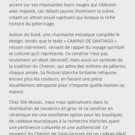
accent sur ses imposantes tours rouges qui s’élèvent
Dessous-de-plat
avec majesté. Les détails jaunes illuminent la scène,
créant un attrait visuel captivant qui évoque la riche
histoire du pèlerinage.
Verres
Autour du bord, une charmante mosaïque complète le
design, tandis que le texte « CAMINO DE SANTIAGO »
ressort clairement, servant de rappel du voyage spirituel
Verres à shot
et culturel qu’il représente. Ce cendrier n’est pas
seulement un objet décoratif, mais aussi un symbole de
la tradition du Chemin, qui attire des millions de pèlerins
chaque année. Sa finition blanche brillante rehausse
encore plus les couleurs, en faisant une pièce
visuellement attrayante pour n’importe quelle maison ou
espace.
Souvenirs par ville
Chez Olé Mosaic, nous nous spécialisons dans la
distribution de souvenirs en gros, et ce cendrier en
céramique est une excellente option pour les boutiques
Souvenirs d'Espagne
de cadeaux touristiques à la recherche d’articles ayant
une pertinence culturelle et une authenticité. Ce
souvenir du Chemin de Saint-Jacques est un cadeau idéal