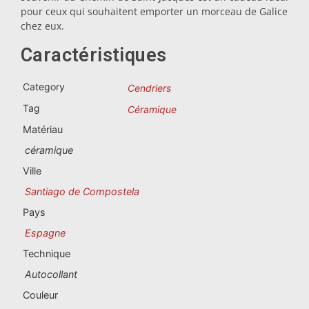
Souvenirs du Portugal
pour ceux qui souhaitent emporter un morceau de Galice
chez eux.
Souvenirs personnalisés
Caractéristiques
La Coruña
Category
Cendriers
Tag
Céramique
Albacete
Matériau
Alicante
céramique
Ville
Almería
Santiago de Compostela
Ávila
Pays
Espagne
Badajoz
Technique
Barcelona
Autocollant
Couleur
Benidorm