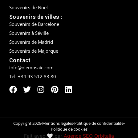
Souvenirs de Noël
Peñíscola
Souvenirs de villes :
Souvenirs de Barcelone
Rías Baixas
Souvenirs à Séville
Ronda
Souvenirs de Madrid
Souvenirs de Majorque
Rueda
Contact
Salamanca
info@olemosaic.com
Tél. +34 93 512 83 80
Saint-Sébastien
Santander
Santiago
Segovia
Copyright 2026
Mentions légales
Politique de confidentialité
Politique de cookies
Fait avec 🤍 par
Agence SEO Orbitalia
Sevilla