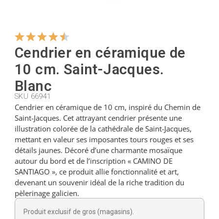
Cintres
Cendrier en céramique de
Coupeurs
10 cm. Saint-Jacques.
Blanc
Petites cuillères
SKU 66941
Cendrier en céramique de 10 cm, inspiré du Chemin de
Saint-Jacques. Cet attrayant cendrier présente une
illustration colorée de la cathédrale de Saint-Jacques,
Louches
mettant en valeur ses imposantes tours rouges et ses
détails jaunes. Décoré d’une charmante mosaïque
autour du bord et de l’inscription « CAMINO DE
Dés à coudre
SANTIAGO », ce produit allie fonctionnalité et art,
devenant un souvenir idéal de la riche tradition du
pèlerinage galicien.
Figurines
Produit exclusif de gros (magasins).