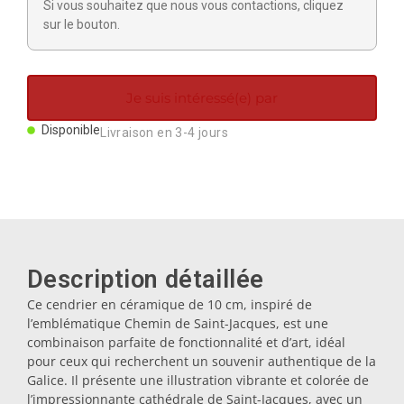
Si vous souhaitez que nous vous contactions, cliquez
Aimants
sur le bouton.
Porte-clés
Je suis intéressé(e) par
Mugs
Disponible
Livraison en 3-4 jours
Assiettes
Sous-verres
Description détaillée
Ce cendrier en céramique de 10 cm, inspiré de
Bouchons
l’emblématique Chemin de Saint-Jacques, est une
combinaison parfaite de fonctionnalité et d’art, idéal
pour ceux qui recherchent un souvenir authentique de la
Huiliers
Galice. Il présente une illustration vibrante et colorée de
l’impressionnante cathédrale de Saint-Jacques, avec un