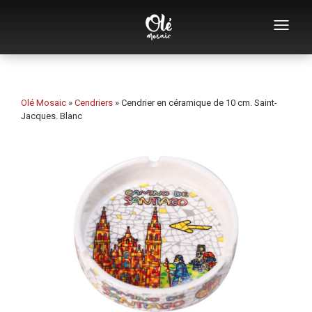
Qui sommes-nous
Catalogue de souvenirs
Olé Mosaic
»
Cendriers
»
Cendrier en céramique de 10 cm. Saint-
Jacques. Blanc
Souvenirs par catégorie
Ouvre-bouteilles
Tasses
Bols
Cendriers