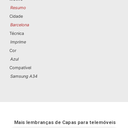
Lembranças de Portugal
Resumo
Cidade
Lembranças personalizadas
Barcelona
Técnica
A Corunha
Imprime
Albacete
Cor
Azul
Alicante
Compatível
Almeria
Samsung A34
Ávila
Badajoz
Barcelona
Mais lembranças de
Capas para telemóveis
Benidorm