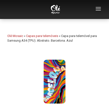
Quem somos
Catálogo de lembranças
Olé Mosaic
»
Capas para telemóveis
»
Capa para telemóvel para
Samsung A34 (TPU). Abstrato. Barcelona. Azul
Lembranças por categoria
Abridores
Chávenas
Tigelas
Cinzeiros