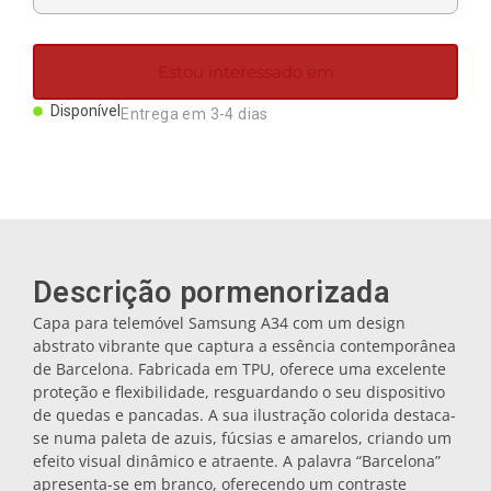
Ímanes
Estou interessado em
Porta-chaves
Disponível
Entrega em 3-4 dias
Canecas
Pratos
Descrição pormenorizada
Bases de copos
Capa para telemóvel Samsung A34 com um design
abstrato vibrante que captura a essência contemporânea
de Barcelona. Fabricada em TPU, oferece uma excelente
Tampas
proteção e flexibilidade, resguardando o seu dispositivo
de quedas e pancadas. A sua ilustração colorida destaca-
se numa paleta de azuis, fúcsias e amarelos, criando um
Galheteiros
efeito visual dinâmico e atraente. A palavra “Barcelona”
apresenta-se em branco, oferecendo um contraste