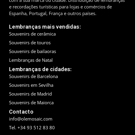
e recordações turísticas para lojas e comércios de
Madrid
Espanha, Portugal, França e outros países.
Málaga
Lembranças mais vendidas:
Souvenirs de cerâmica
Maiorca
Souvenirs de touros
Souvenirs de bailaoras
Marbella
Lembranças de Natal
Menorca
Lembranças de cidades:
Souvenirs de Barcelona
Mijas
Souvenirs em Sevilha
Mojácar
Souvenirs de Madrid
Souvenirs de Maiorca
Múrcia
Contacto
info@olemosaic.com
Oviedo
Tel. +34 93 512 83 80
Pamplona