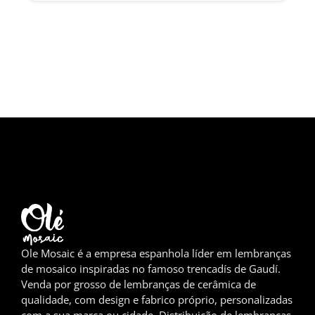
Girona
Gran Canaria
Granada
Ibiza
Jerez de la Frontera
La Palma
Lanzarote
Leão
Ole Mosaic é a empresa espanhola líder em lembranças
de mosaico inspiradas no famoso trencadís de Gaudí.
Logronho
Venda por grosso de lembranças de cerâmica de
qualidade, com design e fabrico próprio, personalizadas
Lugo
com a sua marca ou cidade. Distribuição de lembranças