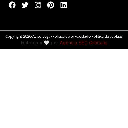
Peníscola
Rias Baixas
Ronda
Copyright 2026
Aviso Legal
Política de privacidade
Política de cookies
Feito com 🤍 por
Agência SEO Orbitalia
Rueda
Salamanca
San Sebastián
Santander
Santiago
Segóvia
Sevilla