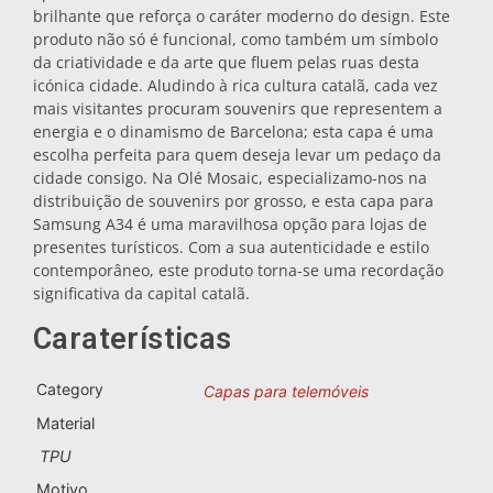
brilhante que reforça o caráter moderno do design. Este
Bases para tachos
produto não só é funcional, como também um símbolo
da criatividade e da arte que fluem pelas ruas desta
icónica cidade. Aludindo à rica cultura catalã, cada vez
Copos
mais visitantes procuram souvenirs que representem a
energia e o dinamismo de Barcelona; esta capa é uma
escolha perfeita para quem deseja levar um pedaço da
Copos de shot
cidade consigo. Na Olé Mosaic, especializamo-nos na
distribuição de souvenirs por grosso, e esta capa para
Samsung A34 é uma maravilhosa opção para lojas de
presentes turísticos. Com a sua autenticidade e estilo
contemporâneo, este produto torna-se uma recordação
significativa da capital catalã.
Caraterísticas
Lembranças por cidade
Category
Capas para telemóveis
Material
Lembranças de Espanha
TPU
Motivo