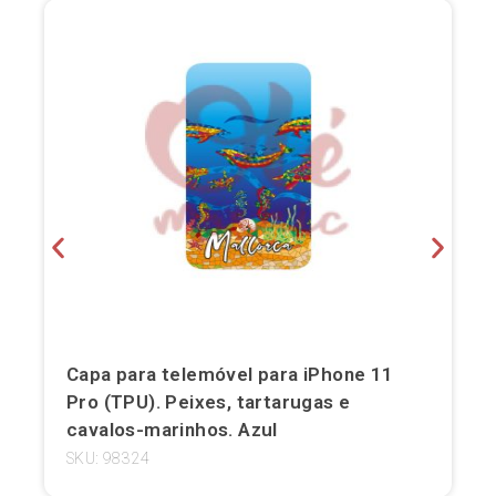
Bilbau
Burgos
Cádis
Cartagena
Castellón de la Plana
Córdova
Cuenca
Capa para telemóvel para iPhone 11
Elche
Pro (TPU). Peixes, tartarugas e
cavalos-marinhos. Azul
Fuerteventura
SKU: 98324
Gijón