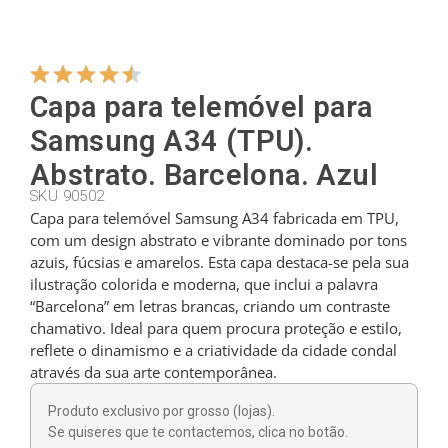
Cabides
Capa para telemóvel para
Cortadores
Samsung A34 (TPU).
Abstrato. Barcelona. Azul
SKU 90502
Colheres de chá
Capa para telemóvel Samsung A34 fabricada em TPU,
com um design abstrato e vibrante dominado por tons
azuis, fúcsias e amarelos. Esta capa destaca-se pela sua
Conchas
ilustração colorida e moderna, que inclui a palavra
“Barcelona” em letras brancas, criando um contraste
chamativo. Ideal para quem procura proteção e estilo,
Dedais
reflete o dinamismo e a criatividade da cidade condal
através da sua arte contemporânea.
Figuras
Produto exclusivo por grosso (lojas).
Se quiseres que te contactemos, clica no botão.