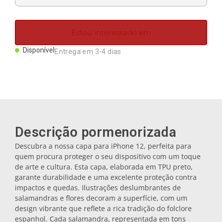
Ímanes
Estou interessado em
Porta-chaves
Disponível
Entrega em 3-4 dias
Canecas
Pratos
Descrição pormenorizada
Bases de copos
Descubra a nossa capa para iPhone 12, perfeita para
quem procura proteger o seu dispositivo com um toque
de arte e cultura. Esta capa, elaborada em TPU preto,
Tampas
garante durabilidade e uma excelente proteção contra
impactos e quedas. Ilustrações deslumbrantes de
salamandras e flores decoram a superfície, com um
Galheteiros
design vibrante que reflete a rica tradição do folclore
espanhol. Cada salamandra, representada em tons