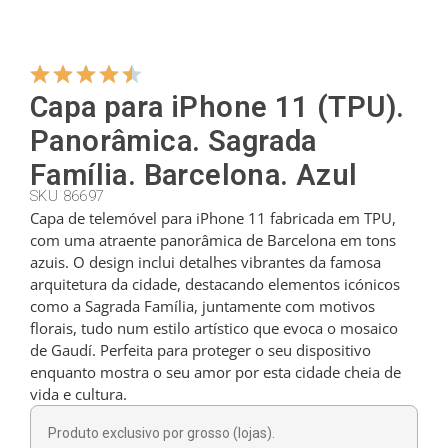
Cabides
Capa para iPhone 11 (TPU).
Cortadores
Panorâmica. Sagrada
Família. Barcelona. Azul
SKU 86697
Colheres de chá
Capa de telemóvel para iPhone 11 fabricada em TPU,
com uma atraente panorâmica de Barcelona em tons
azuis. O design inclui detalhes vibrantes da famosa
Conchas
arquitetura da cidade, destacando elementos icónicos
como a Sagrada Família, juntamente com motivos
florais, tudo num estilo artístico que evoca o mosaico
Dedais
de Gaudí. Perfeita para proteger o seu dispositivo
enquanto mostra o seu amor por esta cidade cheia de
vida e cultura.
Figuras
Produto exclusivo por grosso (lojas).