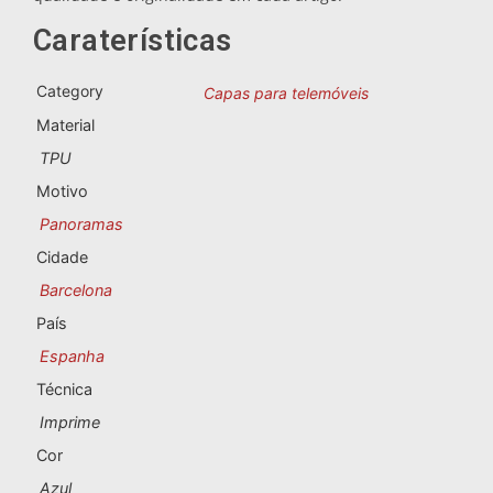
Lembranças de Portugal
Caraterísticas
Lembranças personalizadas
Category
Capas para telemóveis
Material
A Corunha
TPU
Albacete
Motivo
Panoramas
Alicante
Cidade
Almeria
Barcelona
País
Ávila
Espanha
Badajoz
Técnica
Imprime
Barcelona
Cor
Benidorm
Azul