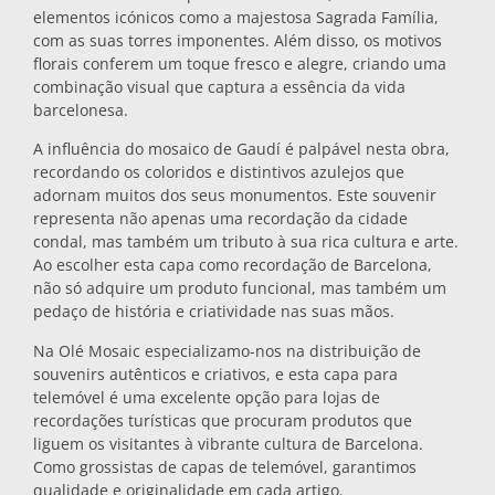
elementos icónicos como a majestosa Sagrada Família,
Bases para tachos
com as suas torres imponentes. Além disso, os motivos
florais conferem um toque fresco e alegre, criando uma
combinação visual que captura a essência da vida
Copos
barcelonesa.
A influência do mosaico de Gaudí é palpável nesta obra,
recordando os coloridos e distintivos azulejos que
Copos de shot
adornam muitos dos seus monumentos. Este souvenir
representa não apenas uma recordação da cidade
condal, mas também um tributo à sua rica cultura e arte.
Ao escolher esta capa como recordação de Barcelona,
não só adquire um produto funcional, mas também um
pedaço de história e criatividade nas suas mãos.
Na Olé Mosaic especializamo-nos na distribuição de
Lembranças por cidade
souvenirs autênticos e criativos, e esta capa para
telemóvel é uma excelente opção para lojas de
recordações turísticas que procuram produtos que
Lembranças de Espanha
liguem os visitantes à vibrante cultura de Barcelona.
Como grossistas de capas de telemóvel, garantimos
qualidade e originalidade em cada artigo.