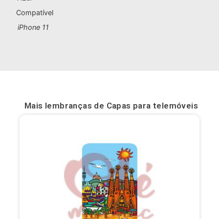
Compatível
Bilbau
iPhone 11
Burgos
Cádis
Cartagena
Castellón de la Plana
Mais lembranças de
Capas para telemóveis
Córdova
Cuenca
Elche
Fuerteventura
Gijón