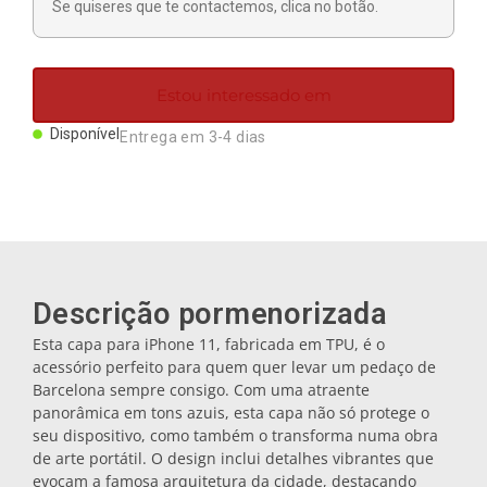
Se quiseres que te contactemos, clica no botão.
Ímanes
Porta-chaves
Estou interessado em
Disponível
Entrega em 3-4 dias
Canecas
Pratos
Bases de copos
Descrição pormenorizada
Esta capa para iPhone 11, fabricada em TPU, é o
acessório perfeito para quem quer levar um pedaço de
Tampas
Barcelona sempre consigo. Com uma atraente
panorâmica em tons azuis, esta capa não só protege o
seu dispositivo, como também o transforma numa obra
Galheteiros
de arte portátil. O design inclui detalhes vibrantes que
evocam a famosa arquitetura da cidade, destacando