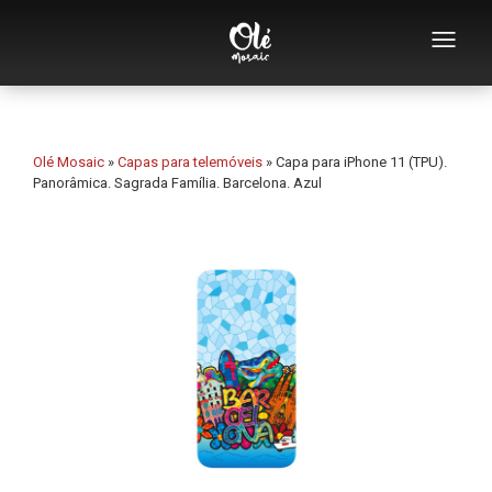
Quem somos
Catálogo de lembranças
Olé Mosaic
»
Capas para telemóveis
»
Capa para iPhone 11 (TPU).
Panorâmica. Sagrada Família. Barcelona. Azul
Lembranças por categoria
Abridores
Chávenas
Tigelas
Cinzeiros