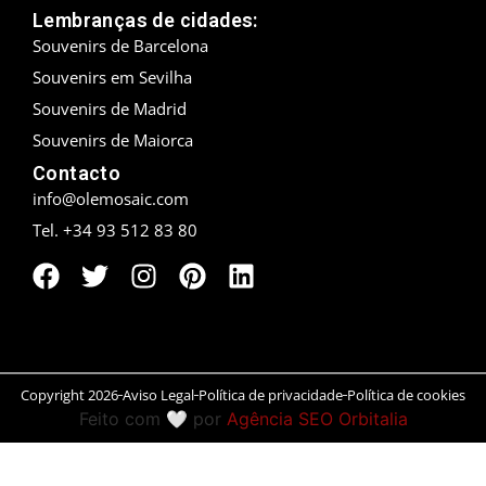
Lembranças de cidades:
Peníscola
Souvenirs de Barcelona
Souvenirs em Sevilha
Rias Baixas
Souvenirs de Madrid
Ronda
Souvenirs de Maiorca
Contacto
Rueda
info@olemosaic.com
Tel. +34 93 512 83 80
Salamanca
San Sebastián
Santander
Santiago
Copyright 2026
Aviso Legal
Política de privacidade
Política de cookies
Feito com 🤍 por
Agência SEO Orbitalia
Segóvia
Sevilla