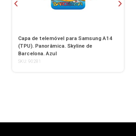
Girona
Gran Canaria
Granada
Capa de telemóvel para Samsung A14
(TPU). Panorâmica. Skyline de
Ibiza
Barcelona. Azul
SKU: 90281
Jerez de la Frontera
La Palma
Lanzarote
Leão
Logronho
Lugo