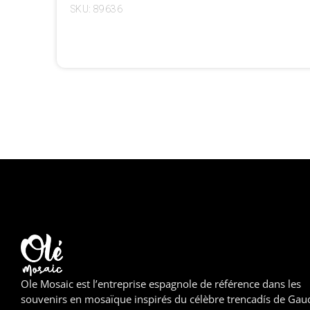
SKU: 89636
Ole Mosaic est l’entreprise espagnole de référence dans les
souvenirs en mosaïque inspirés du célèbre trencadís de Gaud