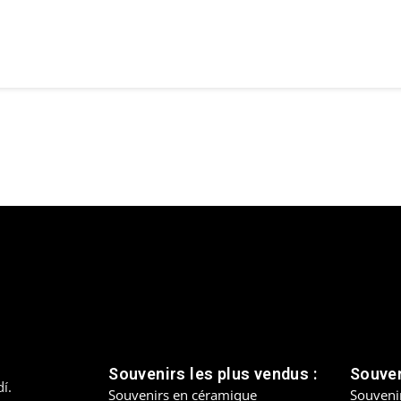
Souvenirs les plus vendus :
Souven
í.
Souvenirs en céramique
Souveni