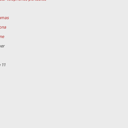
amas
ona
ne
mer
 11