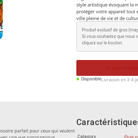
style artistique évoquant la
protéger votre appareil tout 
ville pleine de vie et de cultu
Produit exclusif de gros (ma
Si vous souhaitez que nous v
cliquez sur le bouton.
Je suis intéres
Disponible
Livraison en 3-4 j
Caractéristique
essoire parfait pour ceux qui veulent
Category
 Avec une vue panoramique
Étuis 