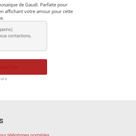
 mosaïque de Gaudí. Parfaite pour
en affichant votre amour pour cette
re.
gasins).
ous contactions,
sé(e) par
ours
s
pour téléphones portables