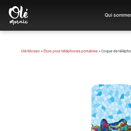
Qui sommes
Olé Mosaic
»
Étuis pour téléphones portables
»
Coque de télépho