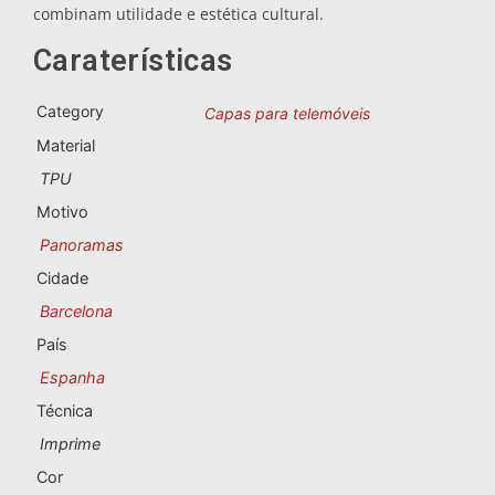
Lembranças de Portugal
combinam utilidade e estética cultural.
Caraterísticas
Lembranças personalizadas
Category
Capas para telemóveis
A Corunha
Material
TPU
Albacete
Motivo
Alicante
Panoramas
Cidade
Almeria
Barcelona
Ávila
País
Espanha
Badajoz
Técnica
Barcelona
Imprime
Cor
Benidorm