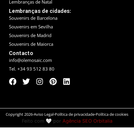
Lembranças de Natal
Lembranças de cidades:
Peníscola
Souvenirs de Barcelona
Rias Baixas
Souvenirs em Sevilha
Souvenirs de Madrid
Ronda
Souvenirs de Maiorca
Rueda
Contacto
info@olemosaic.com
Salamanca
Tel. +34 93 512 83 80
San Sebastián
Santander
Santiago
Copyright 2026
Aviso Legal
Política de privacidade
Política de cookies
Segóvia
Feito com 🤍 por
Agência SEO Orbitalia
Sevilla