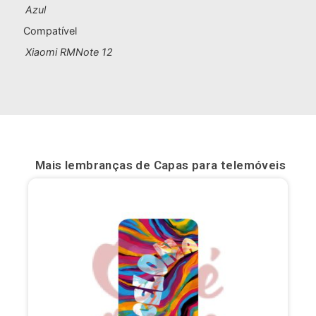
Azul
Bilbau
Compatível
Xiaomi RMNote 12
Burgos
Cádis
Cartagena
Castellón de la Plana
Mais lembranças de
Capas para telemóveis
Córdova
Cuenca
Elche
Fuerteventura
Gijón