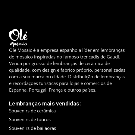
Madrid
Málaga
Maiorca
Ole Mosaic é a empresa espanhola líder em lembranças
Marbella
de mosaico inspiradas no famoso trencadís de Gaudí.
Venda por grosso de lembranças de cerâmica de
Menorca
qualidade, com design e fabrico próprio, personalizadas
com a sua marca ou cidade. Distribuição de lembranças
Mijas
e recordações turísticas para lojas e comércios de
Espanha, Portugal, França e outros países.
Mojácar
Lembranças mais vendidas:
Múrcia
Souvenirs de cerâmica
Oviedo
Souvenirs de touros
Souvenirs de bailaoras
Pamplona