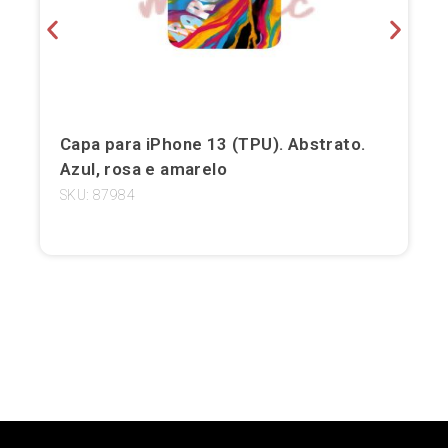
Girona
Gran Canaria
Granada
Capa para iPhone 13 (TPU). Abstrato.
Ibiza
Azul, rosa e amarelo
SKU: 87984
Jerez de la Frontera
La Palma
Lanzarote
Leão
Logronho
Lugo