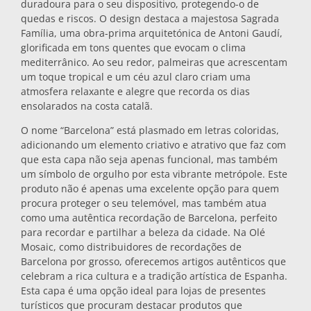
duradoura para o seu dispositivo, protegendo-o de
quedas e riscos. O design destaca a majestosa Sagrada
Bases para tachos
Família, uma obra-prima arquitetónica de Antoni Gaudí,
glorificada em tons quentes que evocam o clima
mediterrânico. Ao seu redor, palmeiras que acrescentam
Copos
um toque tropical e um céu azul claro criam uma
atmosfera relaxante e alegre que recorda os dias
ensolarados na costa catalã.
Copos de shot
O nome “Barcelona” está plasmado em letras coloridas,
adicionando um elemento criativo e atrativo que faz com
que esta capa não seja apenas funcional, mas também
um símbolo de orgulho por esta vibrante metrópole. Este
produto não é apenas uma excelente opção para quem
procura proteger o seu telemóvel, mas também atua
como uma autêntica recordação de Barcelona, perfeito
para recordar e partilhar a beleza da cidade. Na Olé
Lembranças por cidade
Mosaic, como distribuidores de recordações de
Barcelona por grosso, oferecemos artigos autênticos que
celebram a rica cultura e a tradição artística de Espanha.
Lembranças de Espanha
Esta capa é uma opção ideal para lojas de presentes
turísticos que procuram destacar produtos que