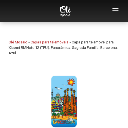
Quem somos
Catálogo de lembranças
Olé Mosaic
»
Capas para telemóveis
»
Capa para telemóvel para
Xiaomi RMNote 12 (TPU). Panorâmica. Sagrada Família. Barcelona.
Azul
Lembranças por categoria
Abridores
Chávenas
Tigelas
Cinzeiros