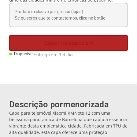
Ímanes
Produto exclusivo por grosso (lojas).
Se quiseres que te contactemos, clica no botão.
Porta-chaves
Estou interessado em
Canecas
Disponível
Entrega em 3-4 dias
Pratos
Bases de copos
Descrição pormenorizada
Tampas
Capa para telemóvel Xiaomi RMNote 12 com uma
belíssima panorâmica de Barcelona que capta a essência
Galheteiros
vibrante desta emblemática cidade. Fabricada em TPU de
alta qualidade, esta capa oferece uma proteção