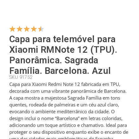
Cabides
Capa para telemóvel para
Cortadores
Xiaomi RMNote 12 (TPU).
Panorâmica. Sagrada
Colheres de chá
Família. Barcelona. Azul
SKU 91752
Conchas
Capa para Xiaomi Redmi Note 12 fabricada em TPU,
decorada com uma vibrante panorâmica de Barcelona.
A capa mostra a majestosa Sagrada Família em tons
Dedais
quentes, rodeada de palmeiras e um céu azul claro,
evocando o ambiente mediterrânico da cidade. O
design inclui o nome “Barcelona” em letras coloridas,
Figuras
adicionando um toque artístico e chamativo. Ideal para
proteger o seu dispositivo enquanto exibe o encanto de
uma das cidades mais emblemáticas de Espanha.