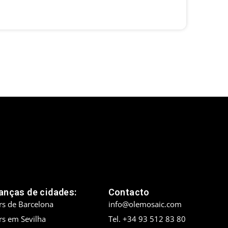
nças de cidades:
Contacto
rs de Barcelona
info@olemosaic.com
rs em Sevilha
Tel. +34 93 512 83 80