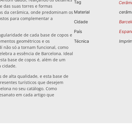
Tag
Cerâm
e das suas torres e formas
vas da cerâmica, onde predominam os
Material
cerâm
ostos para complementar a
Cidade
Barcel
País
Espan
ngularidade de cada base de copos e
elementos geométricos e os
Técnica
Impri
í não só a tornam funcional, como
ebra a essência de Barcelona. Ideal
esta base de copos é, além de um
à cidade.
de alta qualidade, e esta base de
resentes turísticos que desejem
celona no seu catálogo. Como
tesanato em cada artigo que