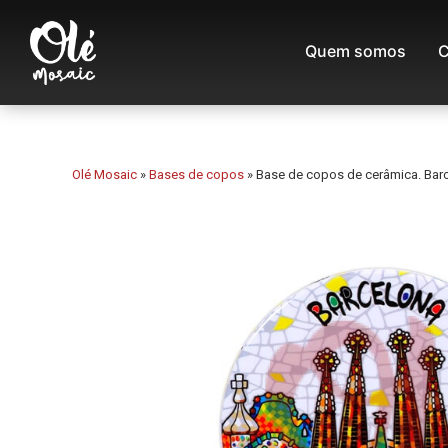
Quem somos
C
Olé Mosaic
»
Bases de copos
»
Base de copos de cerâmica. Barc