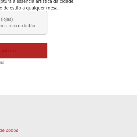
ptura a essência artística da cidade.
e de estilo a qualquer mesa.
(lojas).
os, clica no botão.
ssado em
ias
de copos