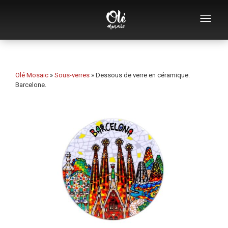
Qui sommes-nous
Catalogue de souvenirs
Olé Mosaic
»
Sous-verres
»
Dessous de verre en céramique.
Barcelone.
Souvenirs par catégorie
Ouvre-bouteilles
Tasses
Bols
Cendriers