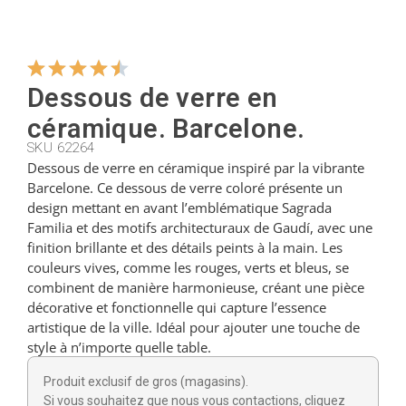
Cintres
Dessous de verre en
Coupeurs
céramique. Barcelone.
SKU 62264
Dessous de verre en céramique inspiré par la vibrante
Petites cuillères
Barcelone. Ce dessous de verre coloré présente un
design mettant en avant l’emblématique Sagrada
Familia et des motifs architecturaux de Gaudí, avec une
Louches
finition brillante et des détails peints à la main. Les
couleurs vives, comme les rouges, verts et bleus, se
combinent de manière harmonieuse, créant une pièce
Dés à coudre
décorative et fonctionnelle qui capture l’essence
artistique de la ville. Idéal pour ajouter une touche de
style à n’importe quelle table.
Figurines
Produit exclusif de gros (magasins).
Si vous souhaitez que nous vous contactions, cliquez