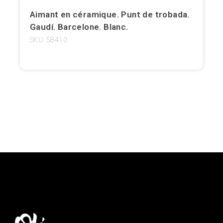
Aimant en céramique. Punt de trobada.
Girona
Gaudí. Barcelone. Blanc.
Gran Canaria
SKU: 58410
Granada
Ibiza
Jerez de la Frontera
La Palma
Lanzarote
Léon
Logroño
Lugo