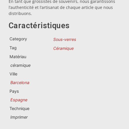
En tant que grossistes de souvenirs, nous garantissons
Souvenirs du Portugal
l’authenticité et l’artisanat de chaque article que nous
distribuons.
Souvenirs personnalisés
Caractéristiques
La Coruña
Category
Sous-verres
Albacete
Tag
Céramique
Matériau
Alicante
céramique
Almería
Ville
Barcelona
Ávila
Pays
Badajoz
Espagne
Technique
Barcelona
Imprimer
Benidorm