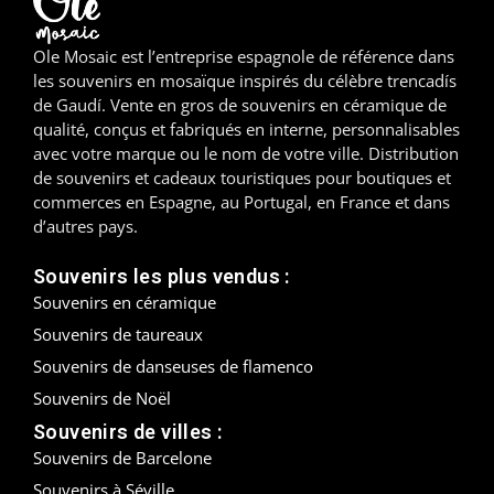
Madrid
Ole Mosaic est l’entreprise espagnole de référence dans
les souvenirs en mosaïque inspirés du célèbre trencadís
Malaga
de Gaudí. Vente en gros de souvenirs en céramique de
qualité, conçus et fabriqués en interne, personnalisables
Mallorca
avec votre marque ou le nom de votre ville. Distribution
de souvenirs et cadeaux touristiques pour boutiques et
Marbella
commerces en Espagne, au Portugal, en France et dans
d’autres pays.
Menorca
Souvenirs les plus vendus :
Mijas
Souvenirs en céramique
Souvenirs de taureaux
Mojácar
Souvenirs de danseuses de flamenco
Murcie
Souvenirs de Noël
Souvenirs de villes :
Oviedo
Souvenirs de Barcelone
Pamplona
Souvenirs à Séville