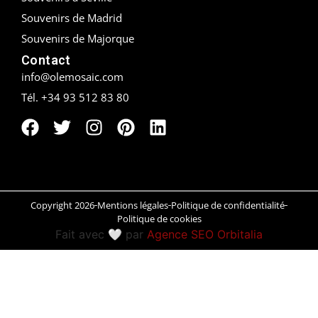
Souvenirs de Madrid
Peñíscola
Souvenirs de Majorque
Rías Baixas
Contact
info@olemosaic.com
Ronda
Tél. +34 93 512 83 80
Rueda
Salamanca
Saint-Sébastien
Copyright 2026
Mentions légales
Politique de confidentialité
Santander
Politique de cookies
Fait avec 🤍 par
Agence SEO Orbitalia
Santiago
Segovia
Sevilla