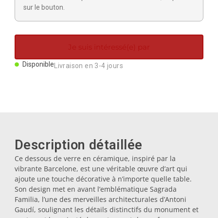
Aimants
sur le bouton.
Porte-clés
Je suis intéressé(e) par
Disponible
Livraison en 3-4 jours
Mugs
Assiettes
Sous-verres
Description détaillée
Ce dessous de verre en céramique, inspiré par la
Bouchons
vibrante Barcelone, est une véritable œuvre d’art qui
ajoute une touche décorative à n’importe quelle table.
Son design met en avant l’emblématique Sagrada
Huiliers
Familia, l’une des merveilles architecturales d’Antoni
Gaudí, soulignant les détails distinctifs du monument et