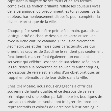
capturant la majesté de ses tours et de ses formes
complexes. La finition brillante reflète les couleurs vives
Dessous-de-plat
de la céramique, où prédominent les tons rouges, verts
et bleus, harmonieusement disposés pour compléter la
diversité artistique de la ville.
Verres
Chaque pièce semble être peinte à la main, garantissant
la singularité de chaque dessous de verre et son lien
Verres à shot
avec la riche culture catalane. L’inclusion d’éléments
géométriques et des mosaïques caractéristiques qui
ornent les œuvres de Gaudí ne le rendent pas seulement
fonctionnel, mais en font également un excellent
souvenir qui célèbre l’essence de Barcelone. Idéal pour
les touristes à la recherche de souvenirs authentiques,
ce dessous de verre est, en plus d’un objet pratique, un
rappel emblématique de leur visite dans la ville.
Souvenirs par ville
Chez Olé Mosaic, nous nous engageons à offrir des
souvenirs de haute qualité, et ce dessous de verre en
céramique est une option parfaite pour les boutiques de
Souvenirs d'Espagne
cadeaux touristiques souhaitant intégrer des produits
représentatifs et colorés de Barcelone à leur catalogue.