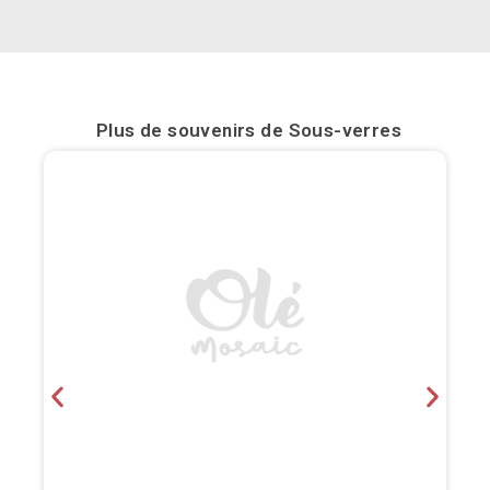
Bilbao
Burgos
Plus de souvenirs de
Sous-verres
Cadiz
Cartagena
Castellón de la Plana
Cordoba
Cuenca
Elche
Fuerteventura
Gijón