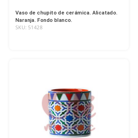
Bilbao
Vaso de chupito de cerámica. Alicatado.
Naranja. Fondo blanco.
Burgos
SKU: 51428
Cádiz
Cartagena
Castellón de la Plana
Córdoba
Cuenca
Elche
Fuerteventura
Gijón