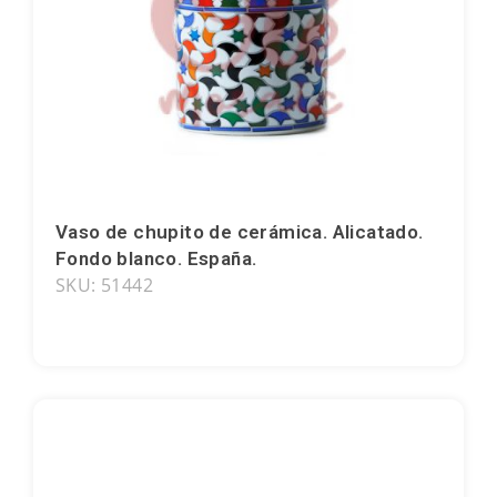
Sitges
Tarifa
Tarragona
Toledo
Vaso de chupito de cerámica. Alicatado.
Torremolinos
Fondo blanco. España.
SKU: 51442
Valencia
Valladolid
Vigo
Vitoria-Gasteiz
Zaragoza