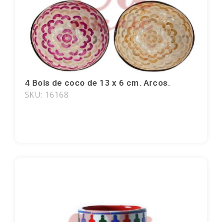
Peñíscola
Rías Baixas
Ronda
4 Bols de coco de 13 x 6 cm. Arcos.
Rueda
SKU: 16168
Salamanca
San Sebastián
Santander
Santiago
Segovia
Sevilla