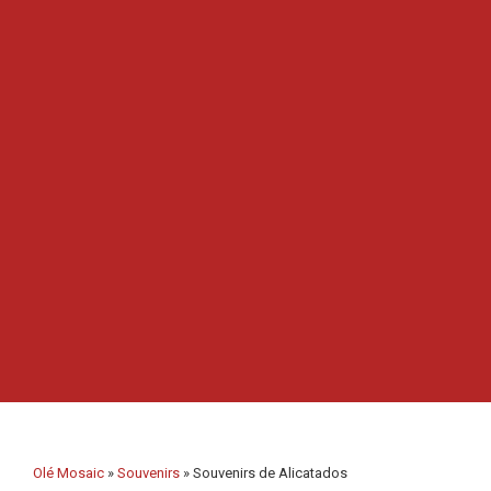
Imanes
Llaveros
Mugs
Platos
Posavasos
Tapones
Aceiteras
Olé Mosaic
»
Souvenirs
»
Souvenirs de Alicatados