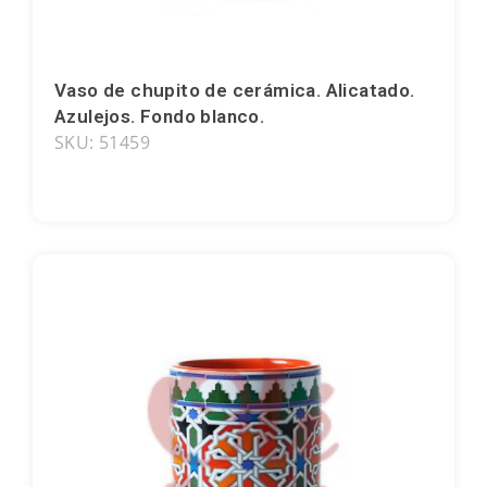
Girona
Gran Canaria
Vaso de chupito de cerámica. Alicatado.
Azulejos. Fondo blanco.
Granada
SKU: 51459
Ibiza
Jerez de la Frontera
La Palma
Lanzarote
León
Logroño
Lugo