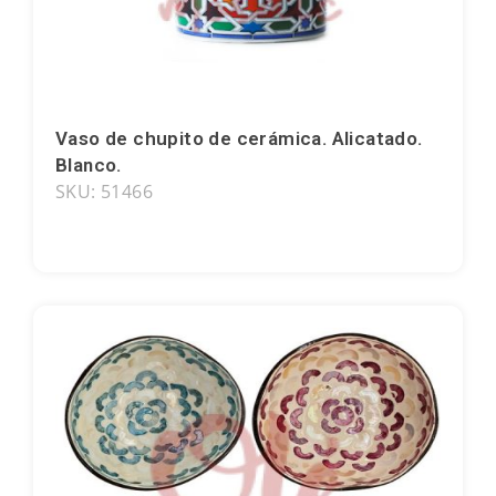
Madrid
Málaga
Vaso de chupito de cerámica. Alicatado.
Mallorca
Blanco.
Marbella
SKU: 51466
Menorca
Mijas
Mojácar
Murcia
Oviedo
Pamplona