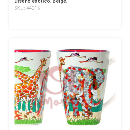
Diseño exótico. Beige.
Souvenirs de Portugal
SKU: 44215
Souvenirs personalizados
A Coruña
Albacete
Alicante
Almería
Ávila
Badajoz
Barcelona
Benidorm