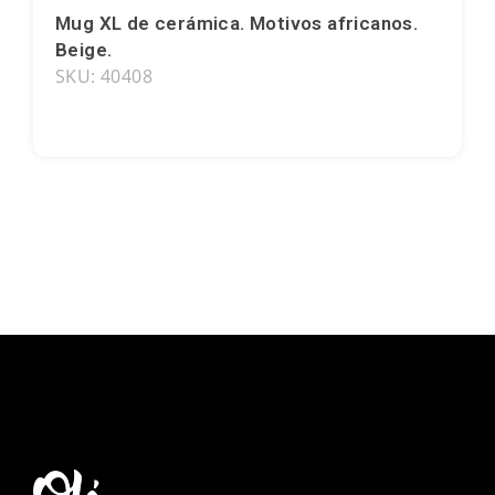
Mug XL de cerámica. Motivos africanos.
Bilbao
Beige.
SKU: 40408
Burgos
Cádiz
Cartagena
Castellón de la Plana
Córdoba
Cuenca
Elche
Fuerteventura
Gijón