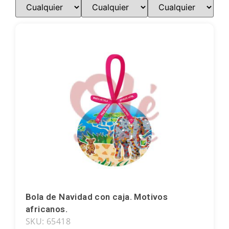
Imanes
Llaveros
Mugs
Platos
Posavasos
Tapones
Bola de Navidad con caja. Motivos
africanos.
Aceiteras
SKU: 65418