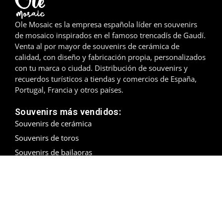
Girona
Ole Mosaic es la empresa española líder en souvenirs
de mosaico inspirados en el famoso trencadís de Gaudí.
Gran Canaria
Venta al por mayor de souvenirs de cerámica de
calidad, con diseño y fabricación propia, personalizados
Granada
con tu marca o ciudad. Distribución de souvenirs y
recuerdos turísticos a tiendas y comercios de España,
Ibiza
Portugal, Francia y otros países.
Jerez de la Frontera
Souvenirs más vendidos:
Souvenirs de cerámica
La Palma
Souvenirs de toros
Lanzarote
Souvenirs de bailaoras
Souvenirs de Navidad
León
Souvenirs de ciudades:
Souvenirs de Barcelona
Logroño
Souvenirs en Sevilla
Lugo