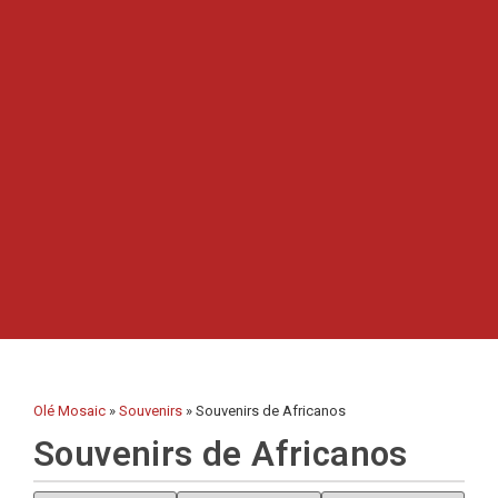
Colgadores
Cortadores
Cucharillas
Cucharones
Dedales
Olé Mosaic
»
Souvenirs
»
Souvenirs de Africanos
Figuras
Souvenirs de Africanos