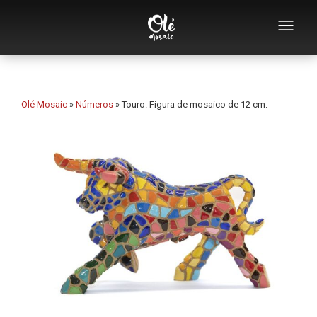
Quem somos
Catálogo de lembranças
Olé Mosaic
»
Números
»
Touro. Figura de mosaico de 12 cm.
Lembranças por categoria
Abridores
Chávenas
Tigelas
Cinzeiros