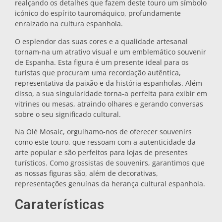
realçando os detalhes que fazem deste touro um símbolo
icónico do espírito tauromáquico, profundamente
Bases para tachos
enraizado na cultura espanhola.
O esplendor das suas cores e a qualidade artesanal
Copos
tornam-na um atrativo visual e um emblemático souvenir
de Espanha. Esta figura é um presente ideal para os
turistas que procuram uma recordação autêntica,
Copos de shot
representativa da paixão e da história espanholas. Além
disso, a sua singularidade torna-a perfeita para exibir em
vitrines ou mesas, atraindo olhares e gerando conversas
sobre o seu significado cultural.
Na Olé Mosaic, orgulhamo-nos de oferecer souvenirs
como este touro, que ressoam com a autenticidade da
arte popular e são perfeitos para lojas de presentes
turísticos. Como grossistas de souvenirs, garantimos que
Lembranças por cidade
as nossas figuras são, além de decorativas,
representações genuínas da herança cultural espanhola.
Lembranças de Espanha
Caraterísticas