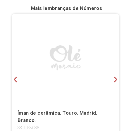
Mais lembranças de
Números
Bilbau
Burgos
Cádis
Cartagena
Castellón de la Plana
Córdova
Cuenca
Elche
Íman de cerâmica. Touro. Madrid.
Fuerteventura
Branco.
Gijón
SKU: 53088