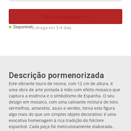
Ímanes
Estou interessado em
Porta-chaves
Disponível
Entrega em 3-4 dias
Canecas
Pratos
Descrição pormenorizada
Bases de copos
Este vibrante touro de resina, com 12 cm de altura, é
uma obra de arte pintada à mão com efeito mosaico que
captura a essência e o simbolismo de Espanha. O seu
Tampas
design em mosaico, com uma cativante mistura de tons
vermelhos, amarelos, azuis e verdes, torna esta figura
algo mais do que um simples objeto decorativo: é uma
Galheteiros
evocativa homenagem à rica tradição do folclore
espanhol. Cada peça foi meticulosamente elaborada,