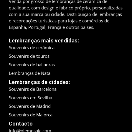
Venda por grosso de lembranças de cerâmica de
qualidade, com design e fabrico próprio, personalizadas
Madrid
com a sua marca ou cidade. Distribuição de lembranças
e recordações turísticas para lojas e comércios de
Málaga
Espanha, Portugal, França e outros países.
Maiorca
Lembranças mais vendidas:
Souvenirs de cerâmica
Marbella
Souvenirs de touros
Menorca
Souvenirs de bailaoras
Lembranças de Natal
Mijas
Lembranças de cidades:
Souvenirs de Barcelona
Mojácar
Souvenirs em Sevilha
Múrcia
Souvenirs de Madrid
Souvenirs de Maiorca
Oviedo
Contacto
Pamplona
info@olemosaic.com