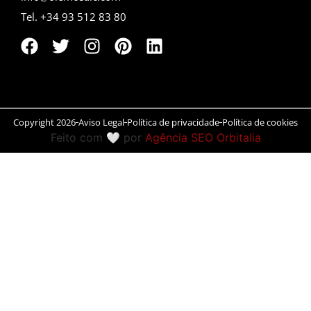
Tel. +34 93 512 83 80
Peníscola
Rias Baixas
Ronda
Rueda
Copyright 2026
Aviso Legal
Política de privacidade
Política de cookies
Feito com 🤍 por
Agência SEO Orbitalia
Salamanca
San Sebastián
Santander
Santiago
Segóvia
Sevilla