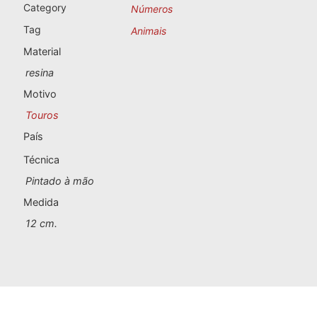
Lembranças de Portugal
Category
Números
Tag
Animais
Lembranças personalizadas
Material
resina
A Corunha
Motivo
Touros
Albacete
País
Alicante
Técnica
Almeria
Pintado à mão
Medida
Ávila
12 cm.
Badajoz
Barcelona
Benidorm