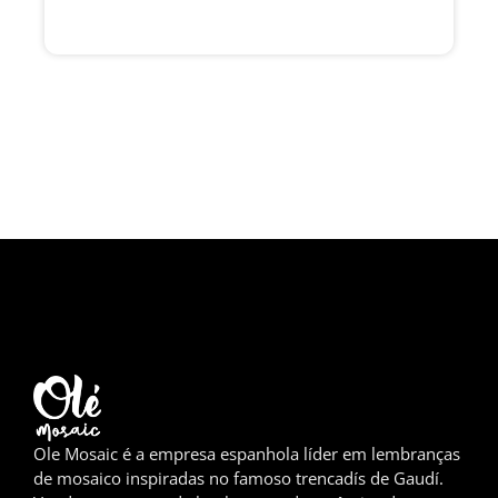
Girona
Gran Canaria
Granada
Ibiza
Jerez de la Frontera
La Palma
Lanzarote
Leão
Logronho
Ole Mosaic é a empresa espanhola líder em lembranças
de mosaico inspiradas no famoso trencadís de Gaudí.
Lugo