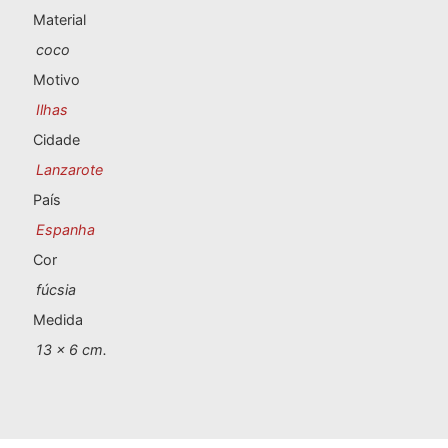
Lembranças de Portugal
Material
coco
Lembranças personalizadas
Motivo
Ilhas
A Corunha
Cidade
Albacete
Lanzarote
País
Alicante
Espanha
Almeria
Cor
fúcsia
Ávila
Medida
Badajoz
13 x 6 cm.
Barcelona
Benidorm