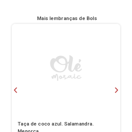
Bilbau
Mais lembranças de
Bols
Burgos
Cádis
Cartagena
Castellón de la Plana
Córdova
Cuenca
Elche
Fuerteventura
Taça de coco azul. Salamandra.
Gijón
Menorca.