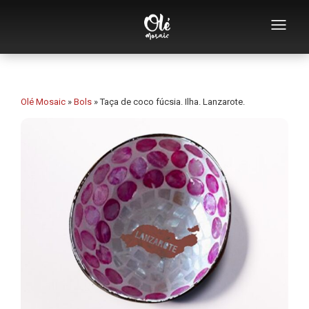
Quem somos
Catálogo de lembranças
Olé Mosaic
»
Bols
»
Taça de coco fúcsia. Ilha. Lanzarote.
Lembranças por categoria
Abridores
Chávenas
Tigelas
Cinzeiros