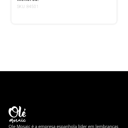
SKU: 84501
Girona
Gran Canaria
Granada
Ibiza
Jerez de la Frontera
La Palma
Lanzarote
Leão
Logronho
Lugo
Ole Mosaic é a empresa espanhola líder em lembranças