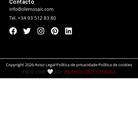
Contacto
info@olemosaic.com
Peníscola
Tel. +34 93 512 83 80
Rias Baixas
Ronda
Rueda
Copyright 2026
Aviso Legal
Política de privacidade
Política de cookies
Salamanca
Feito com 🤍 por
Agência SEO Orbitalia
San Sebastián
Santander
Santiago
Segóvia
Sevilla