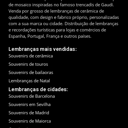
de mosaico inspiradas no famoso trencadís de Gaudí.
Madrid
Venda por grosso de lembranças de cerâmica de
qualidade, com design e fabrico próprio, personalizadas
Málaga
com a sua marca ou cidade. Distribuição de lembranças
e recordações turísticas para lojas e comércios de
Maiorca
Espanha, Portugal, França e outros países.
Lembranças mais vendidas:
Marbella
Souvenirs de cerâmica
Menorca
Souvenirs de touros
Souvenirs de bailaoras
Mijas
Lembranças de Natal
Mojácar
Lembranças de cidades:
Souvenirs de Barcelona
Múrcia
Souvenirs em Sevilha
Souvenirs de Madrid
Oviedo
Souvenirs de Maiorca
Pamplona