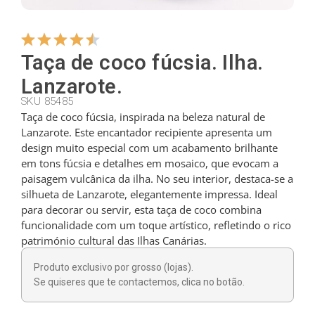
Cabides
Taça de coco fúcsia. Ilha.
Lanzarote.
Cortadores
SKU 85485
Taça de coco fúcsia, inspirada na beleza natural de
Lanzarote. Este encantador recipiente apresenta um
Colheres de chá
design muito especial com um acabamento brilhante
em tons fúcsia e detalhes em mosaico, que evocam a
paisagem vulcânica da ilha. No seu interior, destaca-se a
Conchas
silhueta de Lanzarote, elegantemente impressa. Ideal
para decorar ou servir, esta taça de coco combina
funcionalidade com um toque artístico, refletindo o rico
Dedais
património cultural das Ilhas Canárias.
Produto exclusivo por grosso (lojas).
Figuras
Se quiseres que te contactemos, clica no botão.