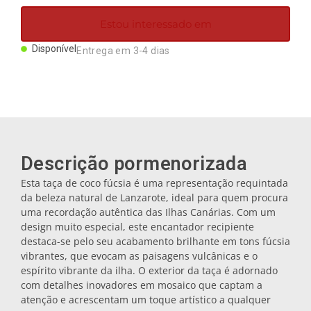
Ímanes
Estou interessado em
Disponível
Entrega em 3-4 dias
Porta-chaves
Canecas
Pratos
Descrição pormenorizada
Esta taça de coco fúcsia é uma representação requintada
Bases de copos
da beleza natural de Lanzarote, ideal para quem procura
uma recordação autêntica das Ilhas Canárias. Com um
design muito especial, este encantador recipiente
Tampas
destaca-se pelo seu acabamento brilhante em tons fúcsia
vibrantes, que evocam as paisagens vulcânicas e o
espírito vibrante da ilha. O exterior da taça é adornado
Galheteiros
com detalhes inovadores em mosaico que captam a
atenção e acrescentam um toque artístico a qualquer