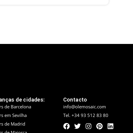
nças de cidades:
Contacto
rs de Barcelona
info@olemosaic.com
rs em Sevilha
Tel. +34 93 512 83 80
rs de Madrid
rs de Maiorca