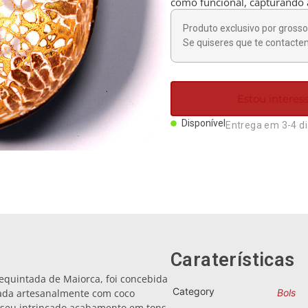
como funcional, capturando 
Produto exclusivo por grosso 
Se quiseres que te contactem
Estou intere
Disponível
Entrega em 3-4 d
Caraterísticas
requintada de Maiorca, foi concebida
Category
orada artesanalmente com coco
Bols
o seu intrincado acabamento em tons