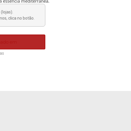
a essência mediterrânea.
(lojas).
os, clica no botão.
ssado em
ias