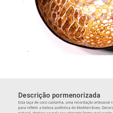
Descrição pormenorizada
Esta taça de coco castanha, uma recordação artesanal 
para refletir a beleza autêntica do Mediterrâneo. Dec
natural, destaca-se pela sua elegante forma oval e pel