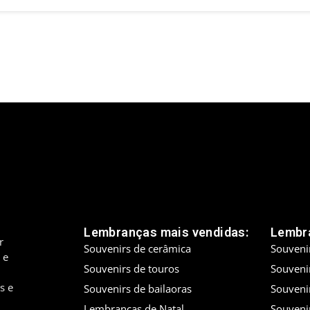
Lembranças mais vendidas:
Lembra
r
Souvenirs de cerâmica
Souveni
 e
Souvenirs de touros
Souveni
s e
Souvenirs de bailaoras
Souveni
Lembranças de Natal
Souveni