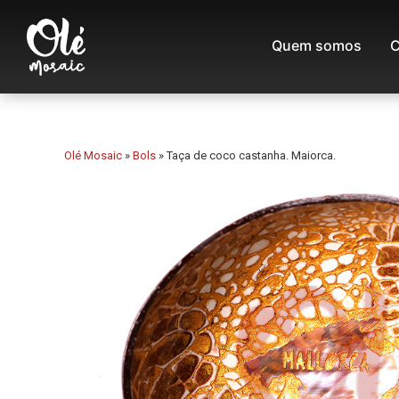
Quem somos
C
Olé Mosaic
»
Bols
»
Taça de coco castanha. Maiorca.