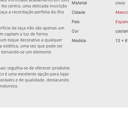
Material
coco
. No centro, uma delicada inscrição
taça a recordação perfeita da ilha
Cidade
Maior
País
Espan
rfície da taça não são apenas um
Cor
casta
ém captam a luz de forma
 um toque decorativo a qualquer
Medida
13 x 6
a estética, uma vez que pode ser
r, tornando-se um elemento
saic orgulha-se de oferecer produtos
oco é uma excelente opção para lojas
oráveis e de qualidade, destacando
 natureza.