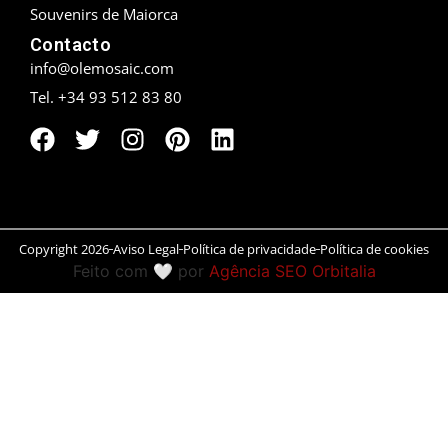
Souvenirs de Maiorca
Peníscola
Contacto
info@olemosaic.com
Rias Baixas
Tel. +34 93 512 83 80
Ronda
Rueda
Salamanca
Copyright 2026
Aviso Legal
Política de privacidade
Política de cookies
San Sebastián
Feito com 🤍 por
Agência SEO Orbitalia
Santander
Santiago
Segóvia
Sevilla