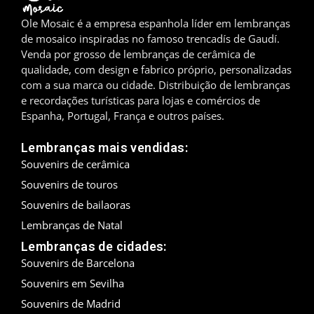
Ole Mosaic é a empresa espanhola líder em lembranças
Madrid
de mosaico inspiradas no famoso trencadís de Gaudí.
Venda por grosso de lembranças de cerâmica de
Málaga
qualidade, com design e fabrico próprio, personalizadas
com a sua marca ou cidade. Distribuição de lembranças
Maiorca
e recordações turísticas para lojas e comércios de
Espanha, Portugal, França e outros países.
Marbella
Lembranças mais vendidas:
Menorca
Souvenirs de cerâmica
Mijas
Souvenirs de touros
Souvenirs de bailaoras
Mojácar
Lembranças de Natal
Lembranças de cidades:
Múrcia
Souvenirs de Barcelona
Oviedo
Souvenirs em Sevilha
Souvenirs de Madrid
Pamplona