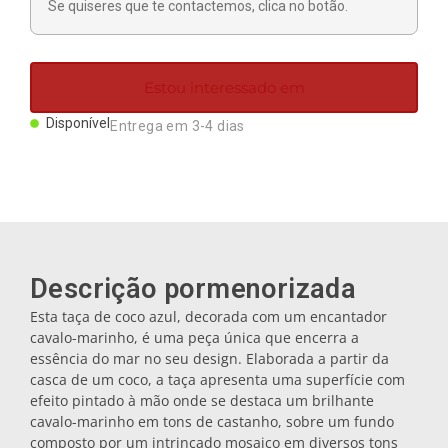
Se quiseres que te contactemos, clica no botão.
Ímanes
Porta-chaves
Estou interessado em
Disponível
Entrega em 3-4 dias
Canecas
Pratos
Bases de copos
Descrição pormenorizada
Esta taça de coco azul, decorada com um encantador
cavalo-marinho, é uma peça única que encerra a
Tampas
essência do mar no seu design. Elaborada a partir da
casca de um coco, a taça apresenta uma superfície com
efeito pintado à mão onde se destaca um brilhante
Galheteiros
cavalo-marinho em tons de castanho, sobre um fundo
composto por um intrincado mosaico em diversos tons