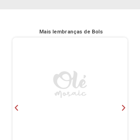
Bilbau
Burgos
Mais lembranças de
Bols
Cádis
Cartagena
Castellón de la Plana
Córdova
Cuenca
Elche
Fuerteventura
Gijón