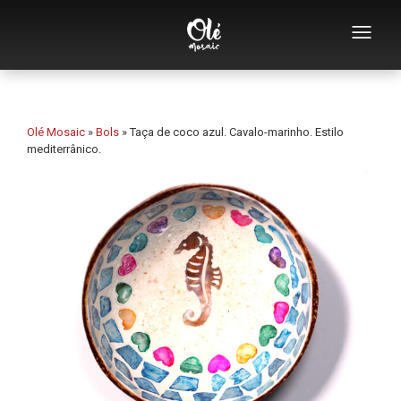
Quem somos
Catálogo de lembranças
Olé Mosaic
»
Bols
»
Taça de coco azul. Cavalo-marinho. Estilo
mediterrânico.
Lembranças por categoria
Abridores
Chávenas
Tigelas
Cinzeiros