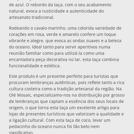
de azul. O rebordo da taça, com o seu acabamento
Bases para tachos
natural, evoca a rusticidade e autenticidade do
artesanato tradicional.
Copos
Rodeando o cavalo-marinho, uma colorida variedade de
corações em rosa, verde e amarelo confere um toque
vibrante e alegre, que evoca as ondas suaves e a beleza
do oceano. Ideal tanto para servir aperitivos numa
Copos de shot
reunião familiar como para utilizá-la como uma
encantadora peça decorativa no lar, esta taça combina
funcionalidade e estética.
Este produto é um presente perfeito para turistas que
procuram lembranças autênticas, pois reflete tanto a rica
cultura costeira como a tradição artesanal da região. Na
Olé Mosaic, especializamo-nos na distribuição por grosso
Lembranças por cidade
de lembranças que captam a essência dos seus locais de
origem, o que torna esta taça um excelente artigo para
lojas de presentes turísticos que valorizam a qualidade e
Lembranças de Espanha
a ligação cultural. Com esta taça de coco, levar um
pedacinho do oceano nunca foi tão belo nem
significativo.