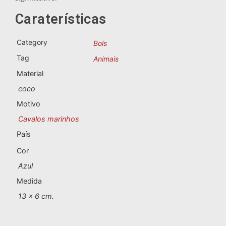
Lembranças de Portugal
Caraterísticas
Lembranças personalizadas
Category
Bols
Tag
Animais
A Corunha
Material
Albacete
coco
Motivo
Alicante
Cavalos marinhos
Almeria
País
Cor
Ávila
Azul
Badajoz
Medida
13 x 6 cm.
Barcelona
Benidorm