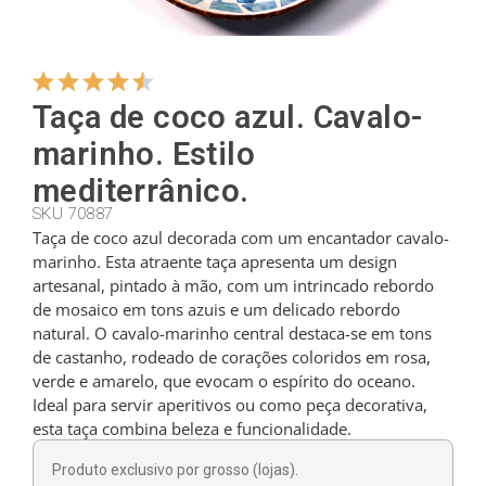
Cabides
Taça de coco azul. Cavalo-
Cortadores
marinho. Estilo
mediterrânico.
Colheres de chá
SKU 70887
Taça de coco azul decorada com um encantador cavalo-
marinho. Esta atraente taça apresenta um design
artesanal, pintado à mão, com um intrincado rebordo
Conchas
de mosaico em tons azuis e um delicado rebordo
natural. O cavalo-marinho central destaca-se em tons
de castanho, rodeado de corações coloridos em rosa,
Dedais
verde e amarelo, que evocam o espírito do oceano.
Ideal para servir aperitivos ou como peça decorativa,
esta taça combina beleza e funcionalidade.
Figuras
Produto exclusivo por grosso (lojas).