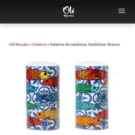
Quem somos
Catálogo de lembranças
Olé Mosaic
»
Saleiros
»
Saleiros de cerâmica. Sardinhas. Branco.
Lembranças por categoria
Abridores
Chávenas
Tigelas
Cinzeiros