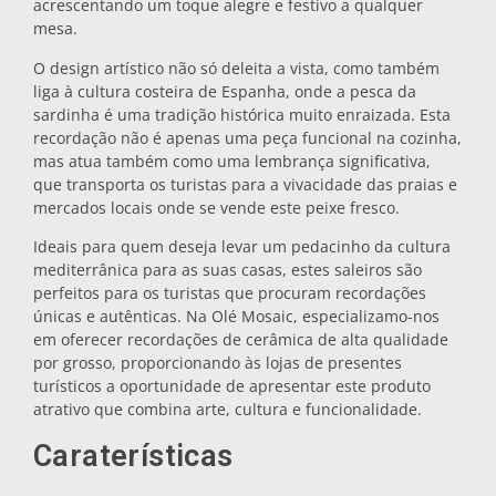
acrescentando um toque alegre e festivo a qualquer
mesa.
Bases para tachos
O design artístico não só deleita a vista, como também
liga à cultura costeira de Espanha, onde a pesca da
Copos
sardinha é uma tradição histórica muito enraizada. Esta
recordação não é apenas uma peça funcional na cozinha,
mas atua também como uma lembrança significativa,
Copos de shot
que transporta os turistas para a vivacidade das praias e
mercados locais onde se vende este peixe fresco.
Ideais para quem deseja levar um pedacinho da cultura
mediterrânica para as suas casas, estes saleiros são
perfeitos para os turistas que procuram recordações
únicas e autênticas. Na Olé Mosaic, especializamo-nos
em oferecer recordações de cerâmica de alta qualidade
por grosso, proporcionando às lojas de presentes
Lembranças por cidade
turísticos a oportunidade de apresentar este produto
atrativo que combina arte, cultura e funcionalidade.
Lembranças de Espanha
Caraterísticas