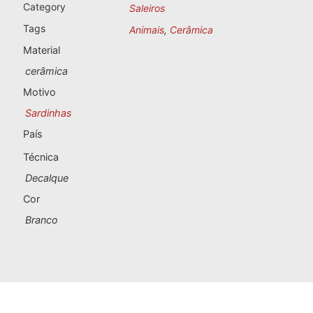
Lembranças de Portugal
Category
Saleiros
Tags
Animais
,
Cerâmica
Lembranças personalizadas
Material
cerâmica
A Corunha
Motivo
Sardinhas
Albacete
País
Alicante
Técnica
Almeria
Decalque
Cor
Ávila
Branco
Badajoz
Barcelona
Benidorm