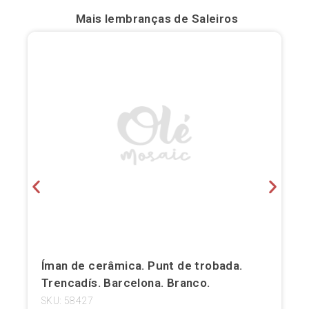
Mais lembranças de
Saleiros
Bilbau
Burgos
Cádis
Cartagena
Castellón de la Plana
Córdova
Cuenca
Elche
Íman de cerâmica. Punt de trobada.
Fuerteventura
Trencadís. Barcelona. Branco.
Gijón
SKU: 58427