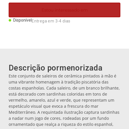
Ímanes
Estou interessado em
Disponível
Entrega em 3-4 dias
Porta-chaves
Canecas
Pratos
Descrição pormenorizada
Este conjunto de saleiros de cerâmica pintados à mão é
Bases de copos
uma vibrante homenagem à tradição piscatória das
costas espanholas. Cada saleiro, de um branco brilhante,
está decorado com sardinhas coloridas em tons de
Tampas
vermelho, amarelo, azul e verde, que representam um
espetáculo visual que evoca a frescura do mar
Mediterrâneo. A requintada ilustração captura sardinhas
Galheteiros
a nadar num jogo de cores, rodeadas por um fundo
ornamentado que realça a riqueza do estilo espanhol,