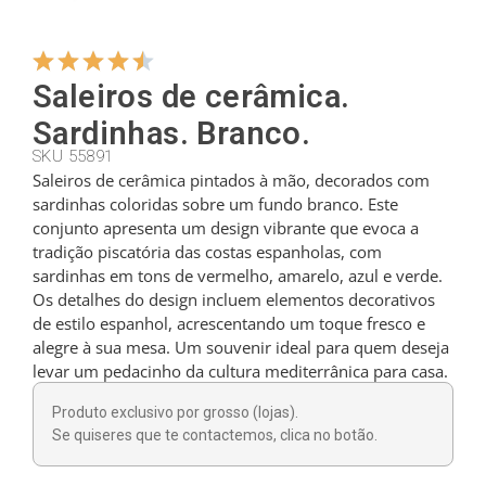
Cabides
Saleiros de cerâmica.
Sardinhas. Branco.
Cortadores
SKU 55891
Saleiros de cerâmica pintados à mão, decorados com
sardinhas coloridas sobre um fundo branco. Este
Colheres de chá
conjunto apresenta um design vibrante que evoca a
tradição piscatória das costas espanholas, com
sardinhas em tons de vermelho, amarelo, azul e verde.
Conchas
Os detalhes do design incluem elementos decorativos
de estilo espanhol, acrescentando um toque fresco e
alegre à sua mesa. Um souvenir ideal para quem deseja
Dedais
levar um pedacinho da cultura mediterrânica para casa.
Produto exclusivo por grosso (lojas).
Figuras
Se quiseres que te contactemos, clica no botão.