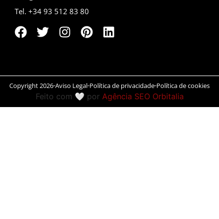
Tel. +34 93 512 83 80
Peníscola
Rias Baixas
Ronda
Rueda
Copyright 2026
Aviso Legal
Política de privacidade
Política de cookies
Feito com 🤍 por
Agência SEO Orbitalia
Salamanca
San Sebastián
Santander
Santiago
Segóvia
Sevilla