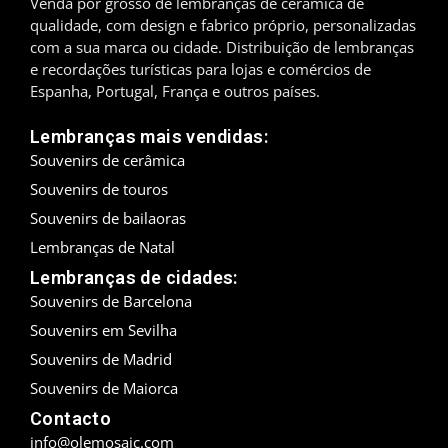
Venda por grosso de lembranças de cerâmica de
qualidade, com design e fabrico próprio, personalizadas
Madrid
com a sua marca ou cidade. Distribuição de lembranças
e recordações turísticas para lojas e comércios de
Málaga
Espanha, Portugal, França e outros países.
Maiorca
Lembranças mais vendidas:
Souvenirs de cerâmica
Marbella
Souvenirs de touros
Menorca
Souvenirs de bailaoras
Lembranças de Natal
Mijas
Lembranças de cidades:
Souvenirs de Barcelona
Mojácar
Souvenirs em Sevilha
Múrcia
Souvenirs de Madrid
Souvenirs de Maiorca
Oviedo
Contacto
Pamplona
info@olemosaic.com