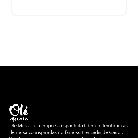
Girona
Gran Canaria
Granada
Ibiza
Jerez de la Frontera
La Palma
Lanzarote
Leão
Logronho
Ole Mosaic é a empresa espanhola líder em lembranças
de mosaico inspiradas no famoso trencadís de Gaudí.
Lugo