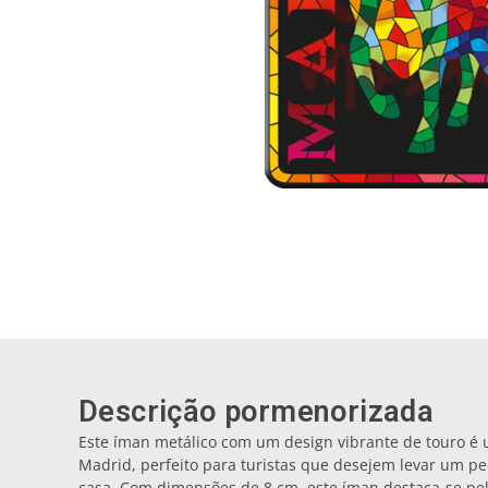
Descrição pormenorizada
Este íman metálico com um design vibrante de touro é
Madrid, perfeito para turistas que desejem levar um p
casa. Com dimensões de 8 cm, este íman destaca-se pelo