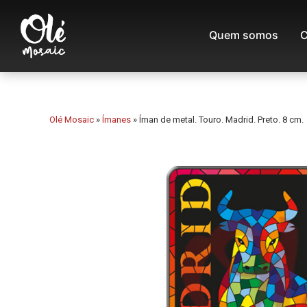
Quem somos
C
Olé Mosaic
»
Ímanes
»
Íman de metal. Touro. Madrid. Preto. 8 cm.