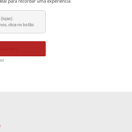
deal para recordar uma experiência
(lojas).
os, clica no botão.
ssado em
ias
s