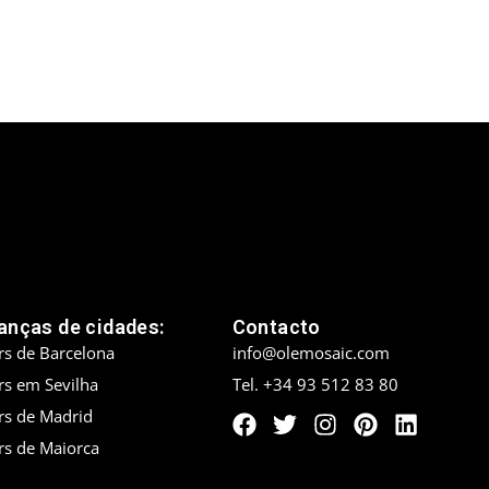
nças de cidades:
Contacto
rs de Barcelona
info@olemosaic.com
rs em Sevilha
Tel. +34 93 512 83 80
rs de Madrid
rs de Maiorca