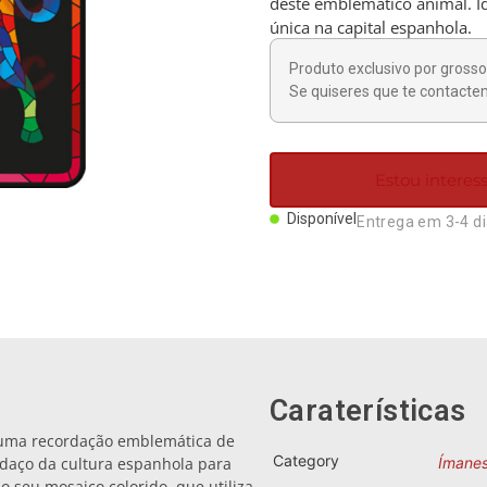
deste emblemático animal. I
única na capital espanhola.
Produto exclusivo por grosso 
Se quiseres que te contactem
Estou intere
Disponível
Entrega em 3-4 d
Caraterísticas
 uma recordação emblemática de
Category
edaço da cultura espanhola para
Ímane
 seu mosaico colorido, que utiliza