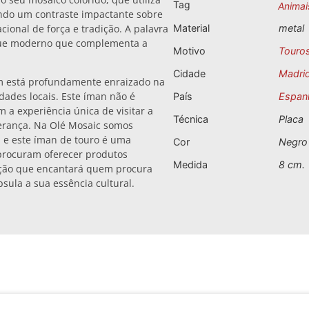
Tag
Animai
ando um contraste impactante sobre
cional de força e tradição. A palavra
Material
metal
oque moderno que complementa a
Motivo
Touro
Cidade
Madri
m está profundamente enraizado na
dades locais. Este íman não é
País
Espan
 a experiência única de visitar a
Técnica
Placa
herança. Na Olé Mosaic somos
, e este íman de touro é uma
Cor
Negro
 procuram oferecer produtos
Medida
8 cm.
ação que encantará quem procura
sula a sua essência cultural.