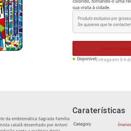
colorido, tornando-o uma rec
sua visita à cidade.
Produto exclusivo por grosso 
Se quiseres que te contactem
Estou intere
Disponível
Entrega em 3-4 d
Caraterísticas
nte da emblemática Sagrada Família
Category
nista catalã desenhado por Antoni
Ímane
ordação capta a essência desta