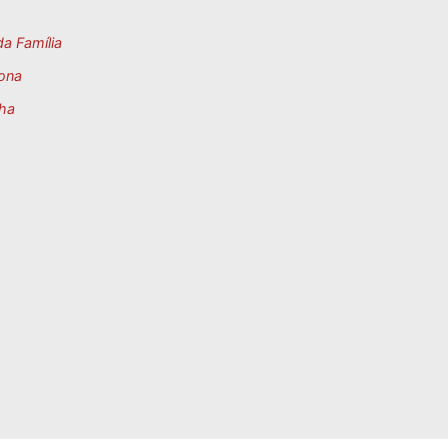
a Família
ona
ha