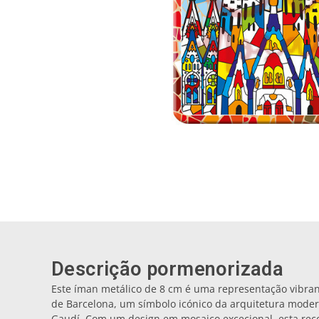
Descrição pormenorizada
Este íman metálico de 8 cm é uma representação vibra
de Barcelona, um símbolo icónico da arquitetura moder
Gaudí. Com um design em mosaico excecional, esta rec