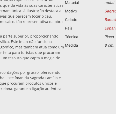
Material
metal
 que dá vida às suas características
tornam única. A ilustração destaca a
Motivo
Sagrad
tivas que parecem tocar o céu,
Cidade
Barcel
mosaico, tão representativa da obra
País
Espan
na parte superior, proporcionando
Técnica
Placa
lica. Este íman não funciona
Medida
8 cm.
rigorífico, mas também atua como um
erfeito para turistas que procuram
se um tesouro que capta a magia de
recordações por grosso, oferecendo
ha. Este íman da Sagrada Família é
s que procuram produtos únicos e
celona, garante a ligação autêntica