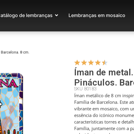
atálogo de lembranças
Lembranças em mosaico
 Barcelona. 8 cm.
Íman de metal.
Pináculos. Bar
SKU 80183
Íman metálico de 8 cm inspi
Família de Barcelona. Este a
vibrante em mosaico, com u
essência do icónico monumen
características torres e deta
Família, juntamente com a pa