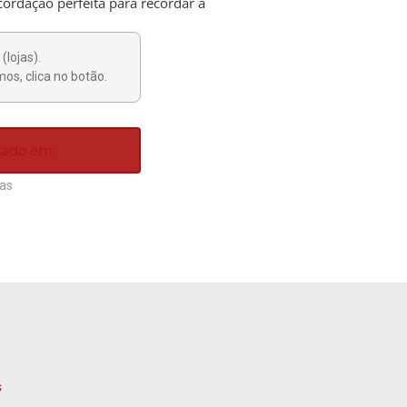
ordação perfeita para recordar a
(lojas).
os, clica no botão.
ssado em
ias
s