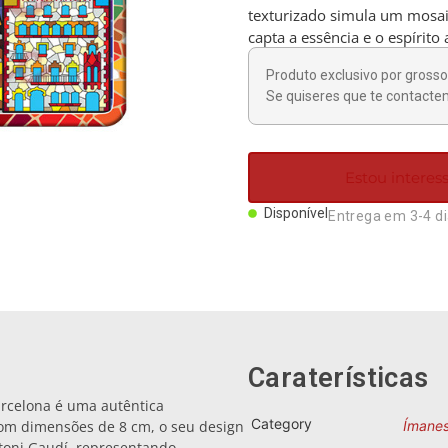
texturizado simula um mosai
capta a essência e o espírito 
Produto exclusivo por grosso 
Se quiseres que te contactem
Estou intere
Disponível
Entrega em 3-4 d
Caraterísticas
rcelona é uma autêntica
Category
om dimensões de 8 cm, o seu design
Ímane
ntoni Gaudí, representando