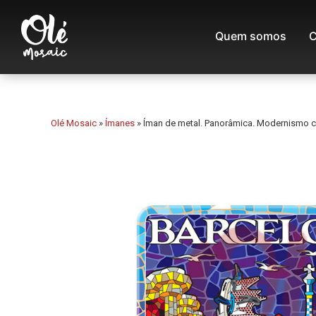
Quem somos
C
Olé Mosaic
»
Ímanes
»
Íman de metal. Panorâmica. Modernismo ca