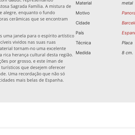
Material
metal
tosa Sagrada Família. A mistura de
 e alegre, enquanto o fundo
Motivo
Panor
obras cerâmicas que se encontram
Cidade
Barcel
País
Espan
uma janela para o espírito artístico
íveis vividos nas suas ruas
Técnica
Placa
aterial tornam-no uma excelente
Medida
8 cm.
rica herança cultural desta região.
ções por grosso, e este íman de
 turísticos que desejem oferecer
dade. Uma recordação que não só
cidades mais belas de Espanha.