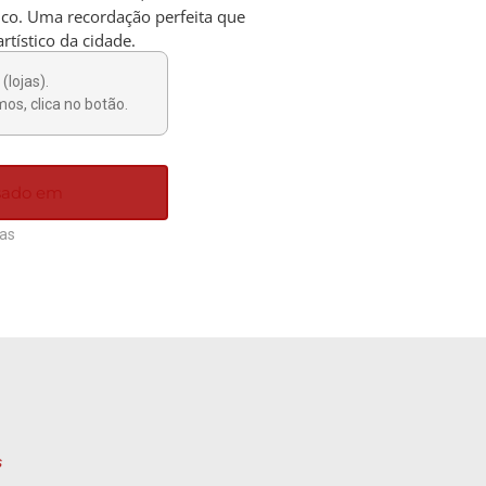
co. Uma recordação perfeita que
artístico da cidade.
(lojas).
os, clica no botão.
ssado em
ias
s