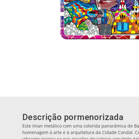
Descrição pormenorizada
Este íman metálico com uma colorida panorâmica de Ba
homenagem à arte e à arquitetura da Cidade Condal. C
vibrante inspira-se nas criações do icónico arquiteto A