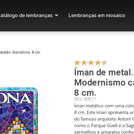
atálogo de lembranças
Lembranças em mosaico
talão. Barcelona. 8 cm.
Íman de metal
Modernismo ca
8 cm.
SKU 80671
Íman metálico com uma colo
8 cm. Este íman apresenta u
do famoso arquiteto Antoni 
como o Parque Güell e a Sagr
vermelhos e amarelos confere