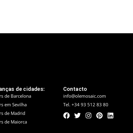
nças de cidades:
Contacto
rs de Barcelona
info@olemosaic.com
rs em Sevilha
Tel. +34 93 512 83 80
rs de Madrid
rs de Maiorca