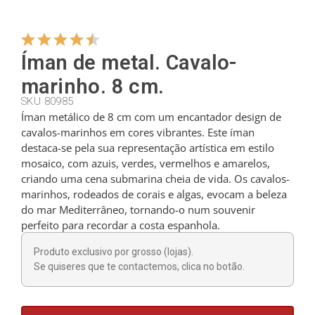
Cabides
Íman de metal. Cavalo-
marinho. 8 cm.
Cortadores
SKU 80985
Íman metálico de 8 cm com um encantador design de
cavalos-marinhos em cores vibrantes. Este íman
Colheres de chá
destaca-se pela sua representação artística em estilo
mosaico, com azuis, verdes, vermelhos e amarelos,
criando uma cena submarina cheia de vida. Os cavalos-
Conchas
marinhos, rodeados de corais e algas, evocam a beleza
do mar Mediterrâneo, tornando-o num souvenir
perfeito para recordar a costa espanhola.
Dedais
Produto exclusivo por grosso (lojas).
Se quiseres que te contactemos, clica no botão.
Figuras