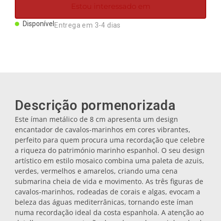
Estou interessado em
Ímanes
Disponível
Entrega em 3-4 dias
Porta-chaves
Canecas
Descrição pormenorizada
Pratos
Este íman metálico de 8 cm apresenta um design
encantador de cavalos-marinhos em cores vibrantes,
Bases de copos
perfeito para quem procura uma recordação que celebre
a riqueza do património marinho espanhol. O seu design
artístico em estilo mosaico combina uma paleta de azuis,
Tampas
verdes, vermelhos e amarelos, criando uma cena
submarina cheia de vida e movimento. As três figuras de
cavalos-marinhos, rodeadas de corais e algas, evocam a
Galheteiros
beleza das águas mediterrânicas, tornando este íman
numa recordação ideal da costa espanhola. A atenção ao