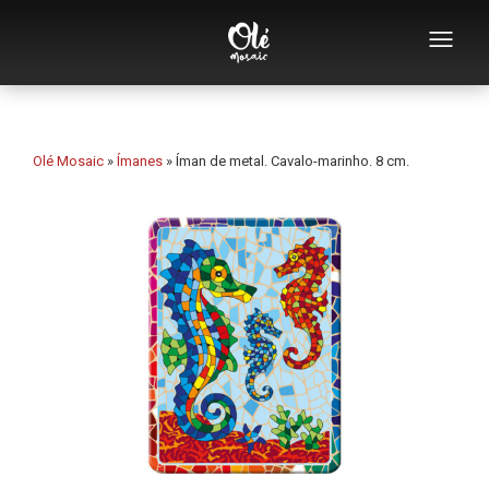
Quem somos
Catálogo de lembranças
Olé Mosaic
»
Ímanes
»
Íman de metal. Cavalo-marinho. 8 cm.
Lembranças por categoria
Abridores
Chávenas
Tigelas
Cinzeiros