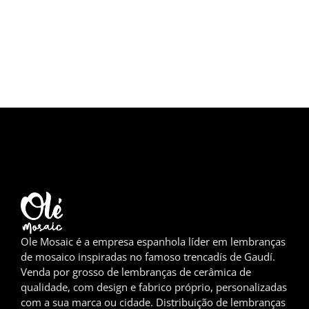
Girona
Gran Canaria
Granada
Ibiza
Jerez de la Frontera
La Palma
Lanzarote
Leão
Ole Mosaic é a empresa espanhola líder em lembranças
de mosaico inspiradas no famoso trencadís de Gaudí.
Logronho
Venda por grosso de lembranças de cerâmica de
qualidade, com design e fabrico próprio, personalizadas
com a sua marca ou cidade. Distribuição de lembranças
Lugo