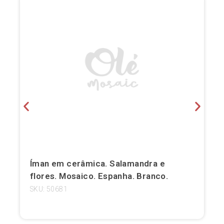
Bilbau
Burgos
Cádis
Cartagena
Castellón de la Plana
Córdova
Cuenca
Íman em cerâmica. Salamandra e
Elche
flores. Mosaico. Espanha. Branco.
SKU: 50681
Fuerteventura
Gijón