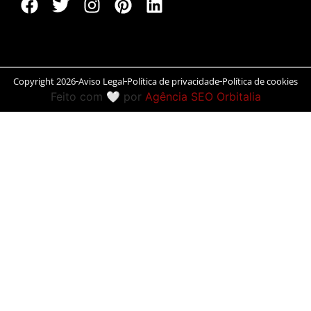
Peníscola
Rias Baixas
Copyright 2026
Aviso Legal
Política de privacidade
Política de cookies
Ronda
Feito com 🤍 por
Agência SEO Orbitalia
Rueda
Salamanca
San Sebastián
Santander
Santiago
Segóvia
Sevilla