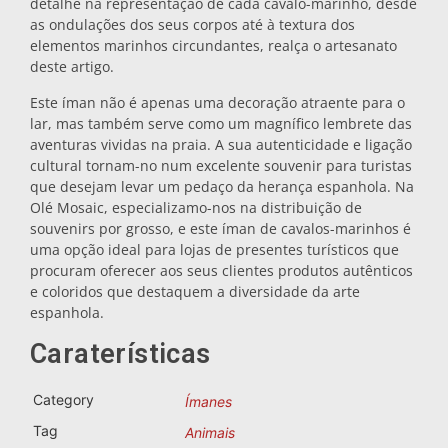
detalhe na representação de cada cavalo-marinho, desde
as ondulações dos seus corpos até à textura dos
Bases para tachos
elementos marinhos circundantes, realça o artesanato
deste artigo.
Copos
Este íman não é apenas uma decoração atraente para o
lar, mas também serve como um magnífico lembrete das
aventuras vividas na praia. A sua autenticidade e ligação
Copos de shot
cultural tornam-no num excelente souvenir para turistas
que desejam levar um pedaço da herança espanhola. Na
Olé Mosaic, especializamo-nos na distribuição de
souvenirs por grosso, e este íman de cavalos-marinhos é
uma opção ideal para lojas de presentes turísticos que
procuram oferecer aos seus clientes produtos autênticos
e coloridos que destaquem a diversidade da arte
espanhola.
Lembranças por cidade
Caraterísticas
Category
Lembranças de Espanha
Ímanes
Tag
Animais