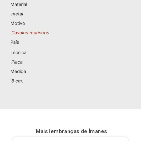
Lembranças de Portugal
Material
metal
Lembranças personalizadas
Motivo
Cavalos marinhos
A Corunha
País
Albacete
Técnica
Placa
Alicante
Medida
Almeria
8 cm.
Ávila
Badajoz
Barcelona
Mais lembranças de
Ímanes
Benidorm