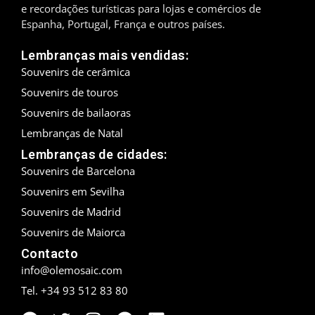
e recordações turísticas para lojas e comércios de
Espanha, Portugal, França e outros países.
Madrid
Lembranças mais vendidas:
Málaga
Souvenirs de cerâmica
Maiorca
Souvenirs de touros
Souvenirs de bailaoras
Marbella
Lembranças de Natal
Menorca
Lembranças de cidades:
Souvenirs de Barcelona
Mijas
Souvenirs em Sevilha
Souvenirs de Madrid
Mojácar
Souvenirs de Maiorca
Múrcia
Contacto
info@olemosaic.com
Oviedo
Tel. +34 93 512 83 80
Pamplona