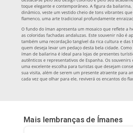
toque elegante e contemporâneo. A figura da bailarin
dinâmico, veste um vestido cheio de tons vibrantes que
flamenco, uma arte tradicional profundamente enraizad
O fundo do íman apresenta um mosaico que reflete a he
as coloridas fachadas andaluzas. Este souvenir não é 
também uma recordação tangível da rica cultura e das t
quem deseja levar um pedaço desta bela cidade. Como p
íman de bailarina é ideal para lojas de presentes turí
autênticos e representativos de Espanha. Os souvenirs
uma excelente escolha para turistas que desejam conse
sua visita, além de serem um presente atraente para am
cada vez que olhar para ele, reviverá os encantos do fl
Mais lembranças de
Ímanes