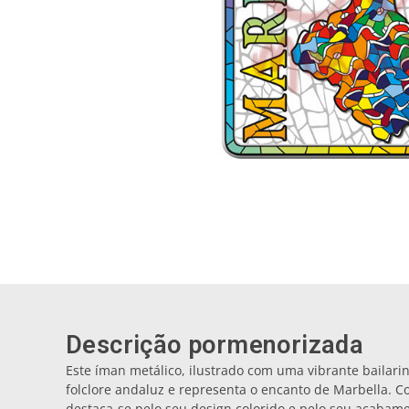
Descrição pormenorizada
Este íman metálico, ilustrado com uma vibrante bailar
folclore andaluz e representa o encanto de Marbella. C
destaca-se pelo seu design colorido e pelo seu acabam