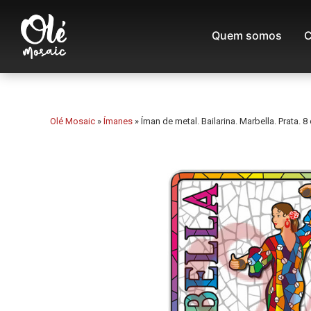
Quem somos
C
Olé Mosaic
»
Ímanes
»
Íman de metal. Bailarina. Marbella. Prata. 8