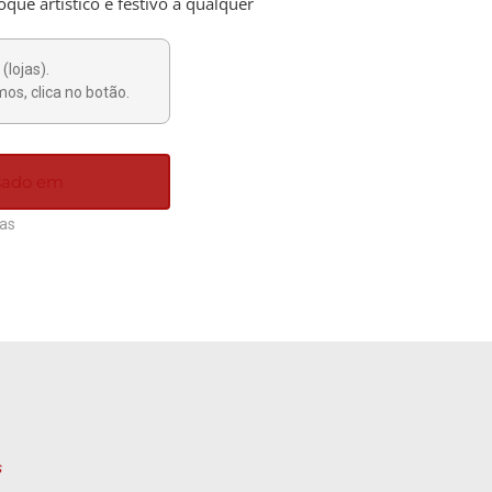
ue artístico e festivo a qualquer
(lojas).
os, clica no botão.
ssado em
ias
s