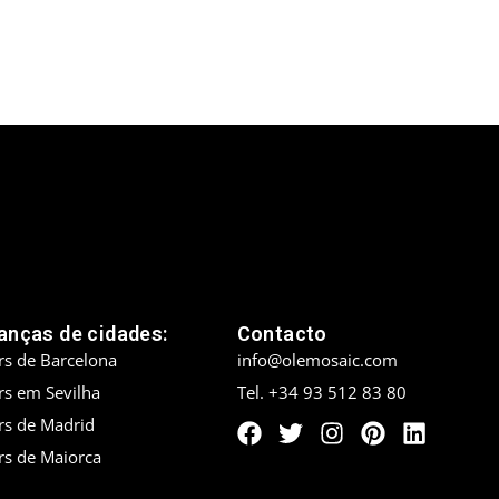
nças de cidades:
Contacto
rs de Barcelona
info@olemosaic.com
rs em Sevilha
Tel. +34 93 512 83 80
rs de Madrid
rs de Maiorca