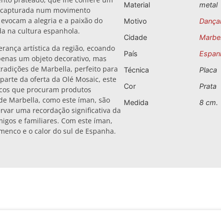
Material
metal
a, capturada num movimento
 evocam a alegria e a paixão do
Motivo
Dança
a na cultura espanhola.
Cidade
Marbel
rança artística da região, ecoando
País
Espan
apenas um objeto decorativo, mas
radições de Marbella, perfeito para
Técnica
Placa
arte da oferta da Olé Mosaic, este
Cor
Prata
sticos que procuram produtos
 de Marbella, como este íman, são
Medida
8 cm.
rvar uma recordação significativa da
igos e familiares. Com este íman,
amenco e o calor do sul de Espanha.