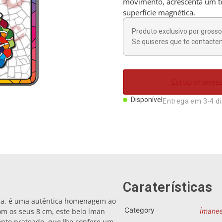
movimento, acrescenta um toq
superfície magnética.
Produto exclusivo por grosso 
Se quiseres que te contactem
Estou intere
Disponível
Entrega em 3-4 d
Caraterísticas
ina, é uma autêntica homenagem ao
Category
om os seus 8 cm, este belo íman
Ímane
ento prateado, que lhe confere um