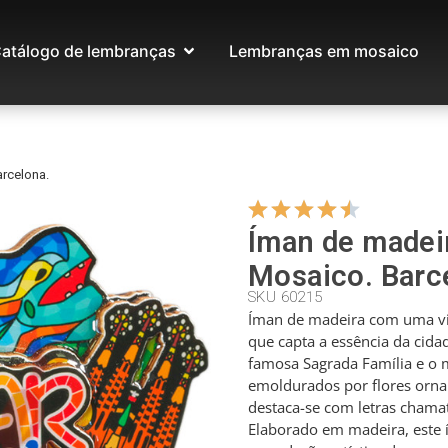
atálogo de lembranças
Lembranças em mosaico
rcelona.
Íman de madei
Mosaico. Barc
SKU 60215
Íman de madeira com uma vi
que capta a essência da cidad
famosa Sagrada Família e o m
emoldurados por flores orna
destaca-se com letras chama
Elaborado em madeira, este 