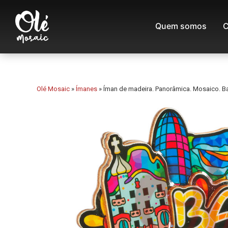
Quem somos
C
Olé Mosaic
»
Ímanes
»
Íman de madeira. Panorâmica. Mosaico. Ba