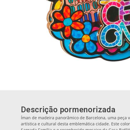
Descrição pormenorizada
Íman de madeira panorâmico de Barcelona, uma peça vi
artística e cultural desta emblemática cidade. Este col
Sagrada Família e o reconhecido mosaico da Casa Batlló