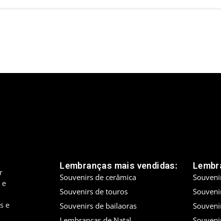
Lembranças mais vendidas:
Lembra
r
Souvenirs de cerâmica
Souveni
 e
Souvenirs de touros
Souveni
s e
Souvenirs de bailaoras
Souveni
Lembranças de Natal
Souveni