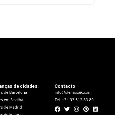
nças de cidades:
Contacto
rs de Barcelona
info@olemosaic.com
rs em Sevilha
Tel. +34 93 512 83 80
rs de Madrid
rs de Maiorca