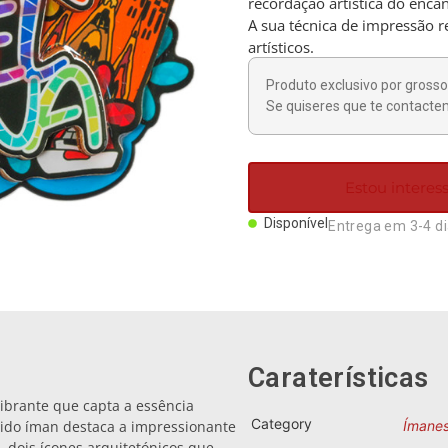
recordação artística do enca
A sua técnica de impressão re
artísticos.
Produto exclusivo por grosso 
Se quiseres que te contactem
Estou intere
Disponível
Entrega em 3-4 d
Caraterísticas
brante que capta a essência
Category
orido íman destaca a impressionante
Ímane
, dois ícones arquitetónicos que