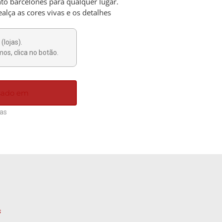
nto barcelonês para qualquer lugar.
alça as cores vivas e os detalhes
(lojas).
os, clica no botão.
ssado em
ias
s