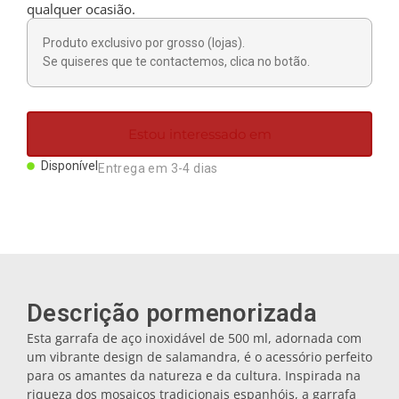
qualquer ocasião.
Ímanes
Produto exclusivo por grosso (lojas).
Se quiseres que te contactemos, clica no botão.
Porta-chaves
Canecas
Estou interessado em
Disponível
Entrega em 3-4 dias
Pratos
Bases de copos
Tampas
Descrição pormenorizada
Esta garrafa de aço inoxidável de 500 ml, adornada com
um vibrante design de salamandra, é o acessório perfeito
Galheteiros
para os amantes da natureza e da cultura. Inspirada na
riqueza dos mosaicos tradicionais espanhóis, a garrafa