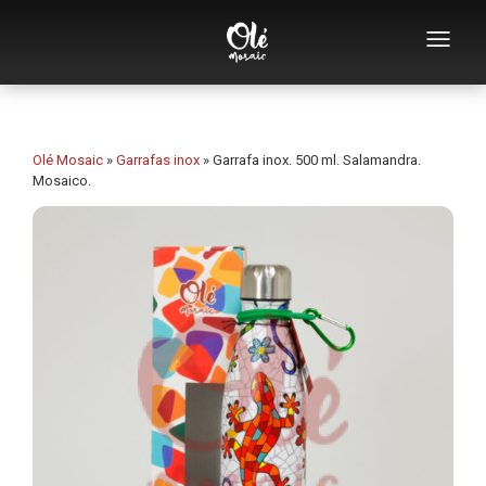
Quem somos
Catálogo de lembranças
Olé Mosaic
»
Garrafas inox
»
Garrafa inox. 500 ml. Salamandra.
Mosaico.
Lembranças por categoria
Abridores
Chávenas
Tigelas
Cinzeiros