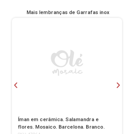
Bilbau
Mais lembranças de
Garrafas inox
Burgos
Cádis
Cartagena
Castellón de la Plana
Córdova
Cuenca
Elche
Fuerteventura
Íman em cerâmica. Salamandra e
flores. Mosaico. Barcelona. Branco.
Gijón