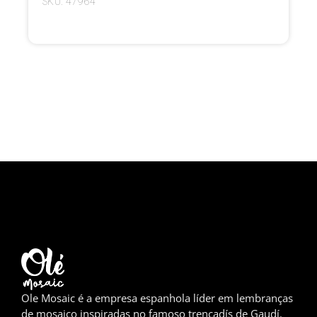
SKU: 47964
Girona
Gran Canaria
Granada
Ibiza
Jerez de la Frontera
La Palma
Lanzarote
Leão
Logronho
Ole Mosaic é a empresa espanhola líder em lembranças
Lugo
de mosaico inspiradas no famoso trencadís de Gaudí.