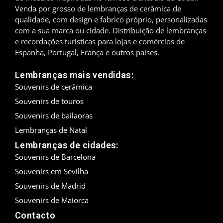
Venda por grosso de lembranças de cerâmica de
Madrid
qualidade, com design e fabrico próprio, personalizadas
com a sua marca ou cidade. Distribuição de lembranças
Málaga
e recordações turísticas para lojas e comércios de
Espanha, Portugal, França e outros países.
Maiorca
Lembranças mais vendidas:
Marbella
Souvenirs de cerâmica
Souvenirs de touros
Menorca
Souvenirs de bailaoras
Lembranças de Natal
Mijas
Lembranças de cidades:
Mojácar
Souvenirs de Barcelona
Souvenirs em Sevilha
Múrcia
Souvenirs de Madrid
Oviedo
Souvenirs de Maiorca
Contacto
Pamplona