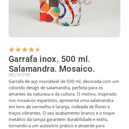
Cabides
Cortadores
Colheres de chá
Garrafa inox. 500 ml.
Salamandra. Mosaico.
SKU 63780
Conchas
Garrafa de aço inoxidável de 500 ml, decorada com um
colorido design de salamandra, perfeita para os
amantes da natureza e da cultura. O motivo, inspirado
Dedais
nos mosaicos espanhóis, apresenta uma salamandra
em tons de vermelho e laranja, rodeada de flores e
traços vibrantes. O seu acabamento branco e o toque
Figuras
metálico da tampa garantem durabilidade e estilo,
tornando-a um acessório prático e atraente para