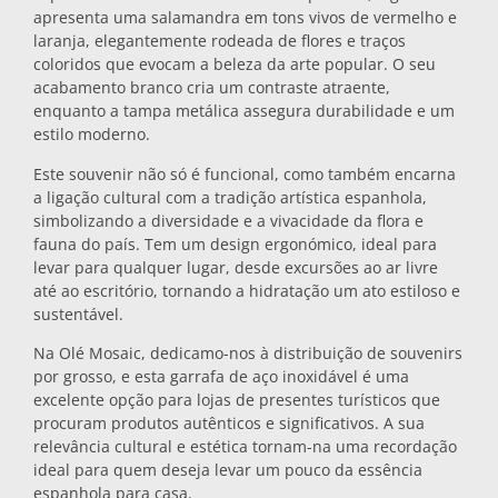
apresenta uma salamandra em tons vivos de vermelho e
Bases para tachos
laranja, elegantemente rodeada de flores e traços
coloridos que evocam a beleza da arte popular. O seu
acabamento branco cria um contraste atraente,
Copos
enquanto a tampa metálica assegura durabilidade e um
estilo moderno.
Este souvenir não só é funcional, como também encarna
Copos de shot
a ligação cultural com a tradição artística espanhola,
simbolizando a diversidade e a vivacidade da flora e
fauna do país. Tem um design ergonómico, ideal para
levar para qualquer lugar, desde excursões ao ar livre
até ao escritório, tornando a hidratação um ato estiloso e
sustentável.
Na Olé Mosaic, dedicamo-nos à distribuição de souvenirs
Lembranças por cidade
por grosso, e esta garrafa de aço inoxidável é uma
excelente opção para lojas de presentes turísticos que
procuram produtos autênticos e significativos. A sua
Lembranças de Espanha
relevância cultural e estética tornam-na uma recordação
ideal para quem deseja levar um pouco da essência
espanhola para casa.