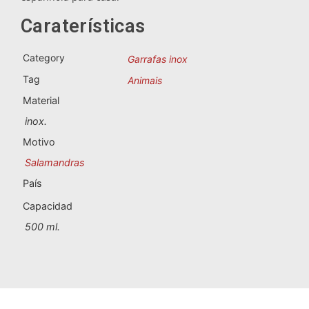
Lembranças de Portugal
Caraterísticas
Lembranças personalizadas
Category
Garrafas inox
Tag
Animais
A Corunha
Material
Albacete
inox.
Motivo
Alicante
Salamandras
Almeria
País
Capacidad
Ávila
500 ml.
Badajoz
Barcelona
Benidorm