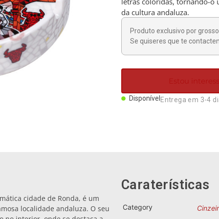
letras coloridas, tornando-o
da cultura andaluza.
Produto exclusivo por grosso 
Se quiseres que te contactem
Estou intere
Disponível
Entrega em 3-4 d
Caraterísticas
emática cidade de Ronda, é um
Category
famosa localidade andaluza. O seu
Cinzei
 no interior, onde se destaca a