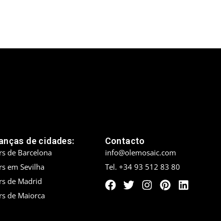
nças de cidades:
Contacto
rs de Barcelona
info@olemosaic.com
rs em Sevilha
Tel. +34 93 512 83 80
rs de Madrid
rs de Maiorca