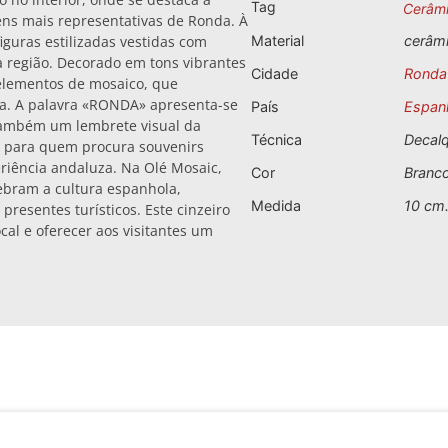
Tag
Cerâm
gens mais representativas de Ronda. À
iguras estilizadas vestidas com
Material
cerâm
da região. Decorado em tons vibrantes
Cidade
Ronda
 elementos de mosaico, que
a. A palavra «RONDA» apresenta-se
País
Espan
 também um lembrete visual da
Técnica
Decal
ha para quem procura souvenirs
eriência andaluza. Na Olé Mosaic,
Cor
Branc
ebram a cultura espanhola,
Medida
10 cm
presentes turísticos. Este cinzeiro
cal e oferecer aos visitantes um