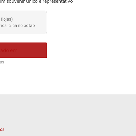
 um souvenir único e representativo
(lojas).
os, clica no botão.
ssado em
ias
ros