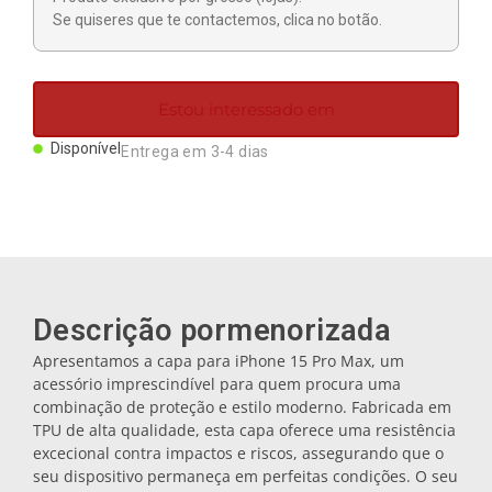
Ímanes
Se quiseres que te contactemos, clica no botão.
Porta-chaves
Estou interessado em
Disponível
Entrega em 3-4 dias
Canecas
Pratos
Bases de copos
Descrição pormenorizada
Apresentamos a capa para iPhone 15 Pro Max, um
Tampas
acessório imprescindível para quem procura uma
combinação de proteção e estilo moderno. Fabricada em
TPU de alta qualidade, esta capa oferece uma resistência
Galheteiros
excecional contra impactos e riscos, assegurando que o
seu dispositivo permaneça em perfeitas condições. O seu