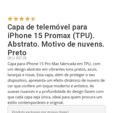
Cabides
Capa de telemóvel para
Cortadores
iPhone 15 Promax (TPU).
Abstrato. Motivo de nuvens.
Colheres de chá
Preto
SKU 89728
Capa para iPhone 15 Pro Max fabricada em TPU, com
Conchas
um design abstrato em vibrantes tons pretos, azuis,
laranjas e rosas. Esta capa, além de proteger o seu
dispositivo, apresenta um efeito dinâmico de nuvens de
Dedais
cor que confere um toque moderno e artístico. As
suaves nuances e a profundidade do design fazem com
que cada capa seja única, ideal para quem procura um
Figuras
estilo contemporâneo e original.
Produto exclusivo por grosso (lojas).