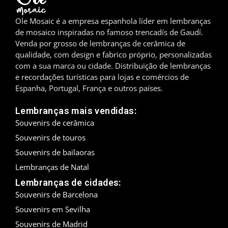
Madrid
Ole Mosaic é a empresa espanhola líder em lembranças
de mosaico inspiradas no famoso trencadís de Gaudí.
Málaga
Venda por grosso de lembranças de cerâmica de
qualidade, com design e fabrico próprio, personalizadas
Maiorca
com a sua marca ou cidade. Distribuição de lembranças
e recordações turísticas para lojas e comércios de
Marbella
Espanha, Portugal, França e outros países.
Menorca
Lembranças mais vendidas:
Souvenirs de cerâmica
Mijas
Souvenirs de touros
Souvenirs de bailaoras
Mojácar
Lembranças de Natal
Múrcia
Lembranças de cidades:
Souvenirs de Barcelona
Oviedo
Souvenirs em Sevilha
Souvenirs de Madrid
Pamplona