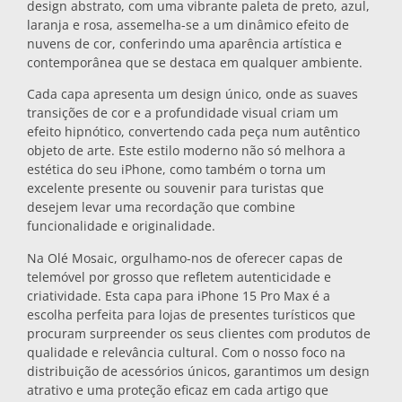
design abstrato, com uma vibrante paleta de preto, azul,
Bases para tachos
laranja e rosa, assemelha-se a um dinâmico efeito de
nuvens de cor, conferindo uma aparência artística e
contemporânea que se destaca em qualquer ambiente.
Copos
Cada capa apresenta um design único, onde as suaves
transições de cor e a profundidade visual criam um
efeito hipnótico, convertendo cada peça num autêntico
Copos de shot
objeto de arte. Este estilo moderno não só melhora a
estética do seu iPhone, como também o torna um
excelente presente ou souvenir para turistas que
desejem levar uma recordação que combine
funcionalidade e originalidade.
Na Olé Mosaic, orgulhamo-nos de oferecer capas de
telemóvel por grosso que refletem autenticidade e
criatividade. Esta capa para iPhone 15 Pro Max é a
Lembranças por cidade
escolha perfeita para lojas de presentes turísticos que
procuram surpreender os seus clientes com produtos de
qualidade e relevância cultural. Com o nosso foco na
Lembranças de Espanha
distribuição de acessórios únicos, garantimos um design
atrativo e uma proteção eficaz em cada artigo que