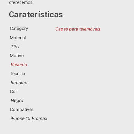
Lembranças de Portugal
oferecemos.
Caraterísticas
Lembranças personalizadas
Category
Capas para telemóveis
A Corunha
Material
TPU
Albacete
Motivo
Alicante
Resumo
Técnica
Almeria
Imprime
Ávila
Cor
Negro
Badajoz
Compatível
Barcelona
iPhone 15 Promax
Benidorm