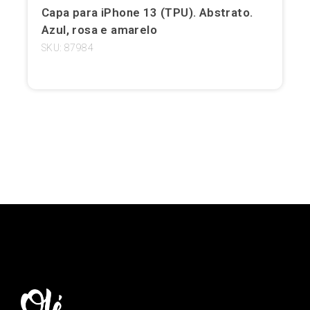
Capa para iPhone 13 (TPU). Abstrato.
Girona
Azul, rosa e amarelo
SKU: 87984
Gran Canaria
Granada
Ibiza
Jerez de la Frontera
La Palma
Lanzarote
Leão
Logronho
Lugo