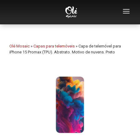
Quem somos
Catálogo de lembranças
Olé Mosaic
»
Capas para telemóveis
»
Capa de telemóvel para
iPhone 15 Promax (TPU). Abstrato. Motivo de nuvens. Preto
Lembranças por categoria
Abridores
Chávenas
Tigelas
Cinzeiros