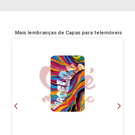
Bilbau
Burgos
Mais lembranças de
Capas para telemóveis
Cádis
Cartagena
Castellón de la Plana
Córdova
Cuenca
Elche
Fuerteventura
Gijón