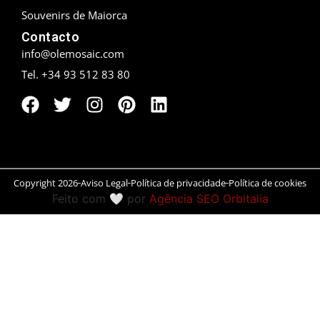
Souvenirs de Maiorca
Peníscola
Contacto
info@olemosaic.com
Rias Baixas
Tel. +34 93 512 83 80
Ronda
Rueda
Salamanca
Copyright 2026
Aviso Legal
Política de privacidade
Política de cookies
San Sebastián
Feito com 🤍 por
Agência SEO Orbitalia
Santander
Santiago
Segóvia
Sevilla