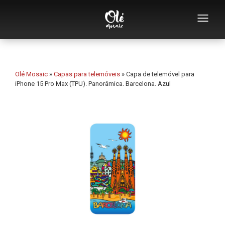
Quem somos
Catálogo de lembranças
Olé Mosaic
»
Capas para telemóveis
»
Capa de telemóvel para
iPhone 15 Pro Max (TPU). Panorâmica. Barcelona. Azul
Lembranças por categoria
Abridores
Chávenas
Tigelas
Cinzeiros