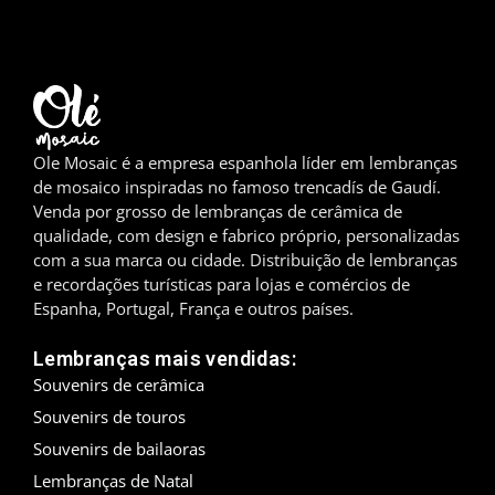
Madrid
Málaga
Maiorca
Ole Mosaic é a empresa espanhola líder em lembranças
de mosaico inspiradas no famoso trencadís de Gaudí.
Marbella
Venda por grosso de lembranças de cerâmica de
qualidade, com design e fabrico próprio, personalizadas
Menorca
com a sua marca ou cidade. Distribuição de lembranças
e recordações turísticas para lojas e comércios de
Mijas
Espanha, Portugal, França e outros países.
Mojácar
Lembranças mais vendidas:
Souvenirs de cerâmica
Múrcia
Souvenirs de touros
Oviedo
Souvenirs de bailaoras
Lembranças de Natal
Pamplona