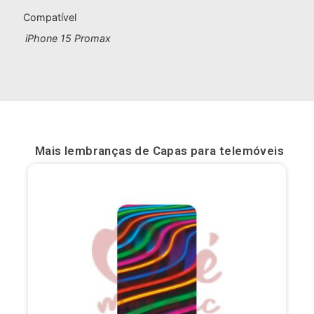
Compatível
Bilbau
iPhone 15 Promax
Burgos
Cádis
Cartagena
Castellón de la Plana
Mais lembranças de
Capas para telemóveis
Córdova
Cuenca
Elche
Fuerteventura
Gijón