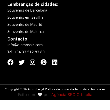
Lembranças de cidades:
Peníscola
Souvenirs de Barcelona
Souvenirs em Sevilha
Rias Baixas
Souvenirs de Madrid
Ronda
Souvenirs de Maiorca
Contacto
Rueda
info@olemosaic.com
Tel. +34 93 512 83 80
Salamanca
San Sebastián
Santander
Santiago
Copyright 2026
Aviso Legal
Política de privacidade
Política de cookies
Feito com 🤍 por
Agência SEO Orbitalia
Segóvia
Sevilla