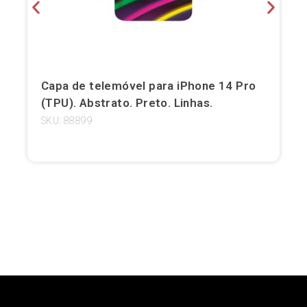
Girona
Gran Canaria
Granada
Capa de telemóvel para iPhone 14 Pro
(TPU). Abstrato. Preto. Linhas.
Ibiza
SKU: 88899
Jerez de la Frontera
La Palma
Lanzarote
Leão
Logronho
Lugo