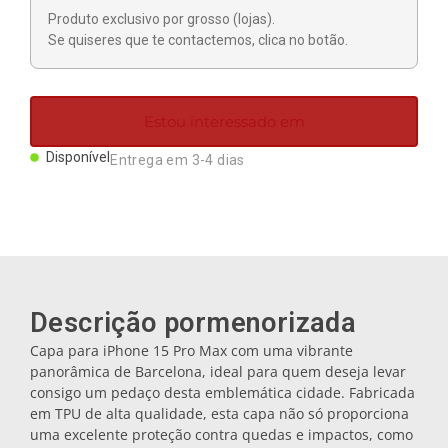
Ímanes
Produto exclusivo por grosso (lojas).
Se quiseres que te contactemos, clica no botão.
Porta-chaves
Estou interessado em
Canecas
Disponível
Entrega em 3-4 dias
Pratos
Bases de copos
Descrição pormenorizada
Tampas
Capa para iPhone 15 Pro Max com uma vibrante
panorâmica de Barcelona, ideal para quem deseja levar
consigo um pedaço desta emblemática cidade. Fabricada
Galheteiros
em TPU de alta qualidade, esta capa não só proporciona
uma excelente proteção contra quedas e impactos, como