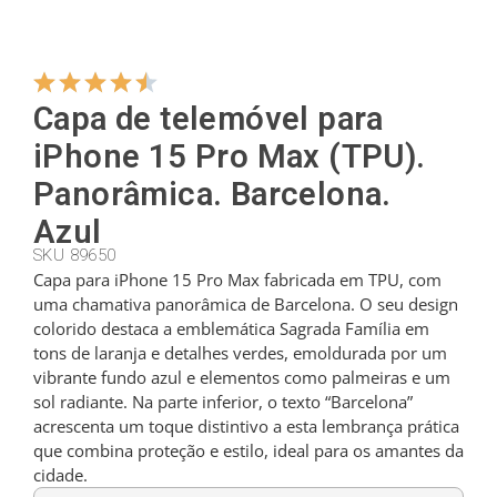
Cabides
Capa de telemóvel para
Cortadores
iPhone 15 Pro Max (TPU).
Panorâmica. Barcelona.
Colheres de chá
Azul
SKU 89650
Capa para iPhone 15 Pro Max fabricada em TPU, com
Conchas
uma chamativa panorâmica de Barcelona. O seu design
colorido destaca a emblemática Sagrada Família em
tons de laranja e detalhes verdes, emoldurada por um
Dedais
vibrante fundo azul e elementos como palmeiras e um
sol radiante. Na parte inferior, o texto “Barcelona”
acrescenta um toque distintivo a esta lembrança prática
Figuras
que combina proteção e estilo, ideal para os amantes da
cidade.