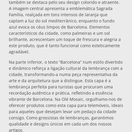
também se destaca pelo seu design colorido e atraente.
Bases para tachos
A imagem central apresenta a emblemática Sagrada
Família, realçada em tons intensos de laranja que
captam a luz do sol mediterrânico, enquanto o fundo
azul evoca os céus limpos de Barcelona. Elementos
Copos
característicos da cidade, como palmeiras e um sol
brilhante, acrescentam um toque de frescura e alegria a
este produto, que é tanto funcional como esteticamente
Copos de shot
agradável.
Na parte inferior, o texto “Barcelona” num estilo divertido
e dinâmico reforça a ligação cultural da lembrança com a
cidade, transformando-a numa peça representativa da
arte e da arquitetura que a distingue. Esta capa é a
lembrança perfeita para turistas que procuram uma
recordação autêntica e prática, refletindo a essência
vibrante de Barcelona. Na Olé Mosaic, orgulhamo-nos de
Lembranças por cidade
oferecer produtos como esta capa para telemóveis, ideais
para aqueles que desejam levar um pedaço da cidade
consigo. Como grossistas de lembranças, garantimos
Lembranças de Espanha
qualidade e designs únicos em cada um dos nossos
artigos.