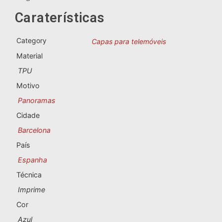
Lembranças de Portugal
Caraterísticas
Lembranças personalizadas
Category
Capas para telemóveis
Material
A Corunha
TPU
Albacete
Motivo
Panoramas
Alicante
Cidade
Almeria
Barcelona
País
Ávila
Espanha
Badajoz
Técnica
Imprime
Barcelona
Cor
Benidorm
Azul