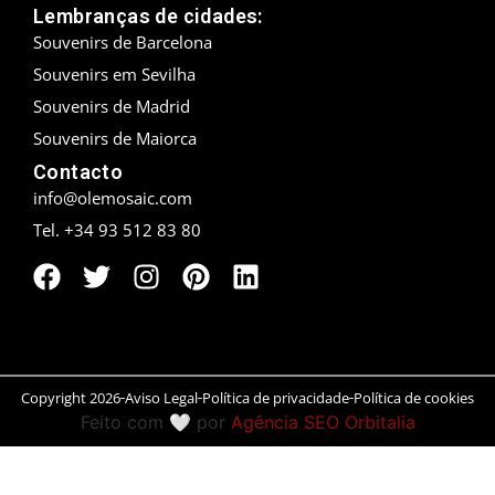
Lembranças de cidades:
Peníscola
Souvenirs de Barcelona
Souvenirs em Sevilha
Rias Baixas
Souvenirs de Madrid
Souvenirs de Maiorca
Ronda
Contacto
Rueda
info@olemosaic.com
Tel. +34 93 512 83 80
Salamanca
San Sebastián
Santander
Santiago
Copyright 2026
Aviso Legal
Política de privacidade
Política de cookies
Feito com 🤍 por
Agência SEO Orbitalia
Segóvia
Sevilla