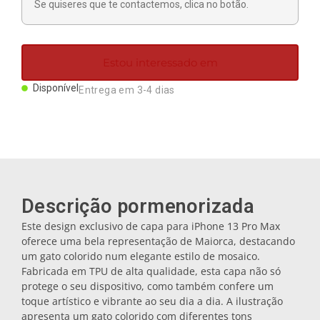
Se quiseres que te contactemos, clica no botão.
Ímanes
Porta-chaves
Estou interessado em
Disponível
Entrega em 3-4 dias
Canecas
Pratos
Bases de copos
Descrição pormenorizada
Este design exclusivo de capa para iPhone 13 Pro Max
oferece uma bela representação de Maiorca, destacando
Tampas
um gato colorido num elegante estilo de mosaico.
Fabricada em TPU de alta qualidade, esta capa não só
protege o seu dispositivo, como também confere um
Galheteiros
toque artístico e vibrante ao seu dia a dia. A ilustração
apresenta um gato colorido com diferentes tons