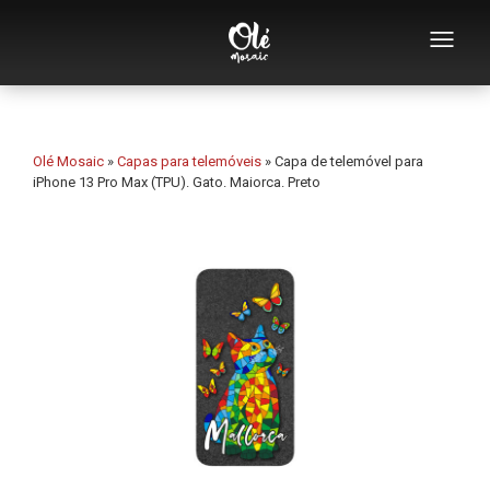
Quem somos
Catálogo de lembranças
Olé Mosaic
»
Capas para telemóveis
»
Capa de telemóvel para
iPhone 13 Pro Max (TPU). Gato. Maiorca. Preto
Lembranças por categoria
Abridores
Chávenas
Tigelas
Cinzeiros