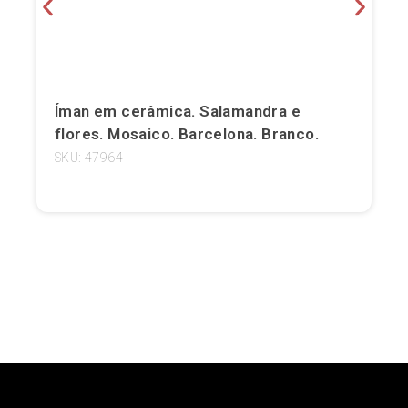
Girona
Gran Canaria
Íman em cerâmica. Salamandra e
Granada
flores. Mosaico. Barcelona. Branco.
Ibiza
SKU: 47964
Jerez de la Frontera
La Palma
Lanzarote
Leão
Logronho
Lugo