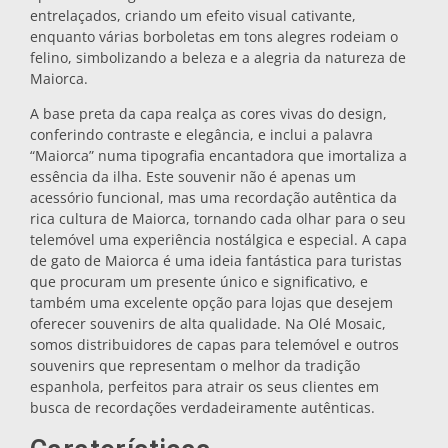
entrelaçados, criando um efeito visual cativante,
Bases para tachos
enquanto várias borboletas em tons alegres rodeiam o
felino, simbolizando a beleza e a alegria da natureza de
Maiorca.
Copos
A base preta da capa realça as cores vivas do design,
conferindo contraste e elegância, e inclui a palavra
“Maiorca” numa tipografia encantadora que imortaliza a
Copos de shot
essência da ilha. Este souvenir não é apenas um
acessório funcional, mas uma recordação autêntica da
rica cultura de Maiorca, tornando cada olhar para o seu
telemóvel uma experiência nostálgica e especial. A capa
de gato de Maiorca é uma ideia fantástica para turistas
que procuram um presente único e significativo, e
também uma excelente opção para lojas que desejem
oferecer souvenirs de alta qualidade. Na Olé Mosaic,
Lembranças por cidade
somos distribuidores de capas para telemóvel e outros
souvenirs que representam o melhor da tradição
espanhola, perfeitos para atrair os seus clientes em
Lembranças de Espanha
busca de recordações verdadeiramente autênticas.