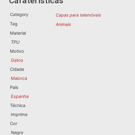
Caraterísticas
Lembranças de Portugal
Category
Capas para telemóveis
Lembranças personalizadas
Tag
Animais
Material
A Corunha
TPU
Albacete
Motivo
Gatos
Alicante
Cidade
Almeria
Maiorca
País
Ávila
Espanha
Badajoz
Técnica
Imprime
Barcelona
Cor
Benidorm
Negro