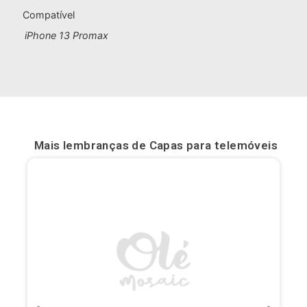
Compatível
Bilbau
iPhone 13 Promax
Burgos
Cádis
Cartagena
Castellón de la Plana
Mais lembranças de
Capas para telemóveis
Córdova
Cuenca
Elche
Fuerteventura
Gijón