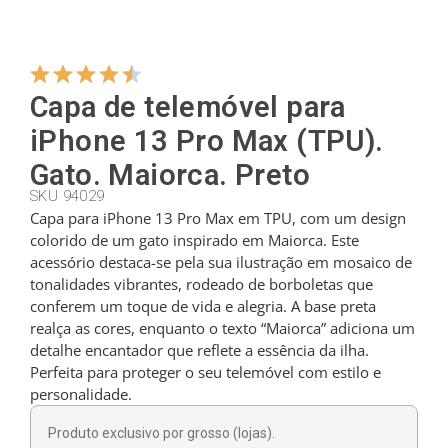
Cabides
Capa de telemóvel para
Cortadores
iPhone 13 Pro Max (TPU).
Gato. Maiorca. Preto
SKU 94029
Colheres de chá
Capa para iPhone 13 Pro Max em TPU, com um design
colorido de um gato inspirado em Maiorca. Este
acessório destaca-se pela sua ilustração em mosaico de
Conchas
tonalidades vibrantes, rodeado de borboletas que
conferem um toque de vida e alegria. A base preta
realça as cores, enquanto o texto “Maiorca” adiciona um
Dedais
detalhe encantador que reflete a essência da ilha.
Perfeita para proteger o seu telemóvel com estilo e
personalidade.
Figuras
Produto exclusivo por grosso (lojas).