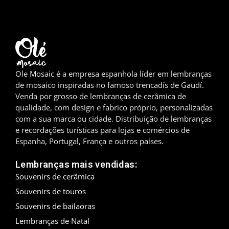
Madrid
Málaga
Maiorca
Ole Mosaic é a empresa espanhola líder em lembranças
de mosaico inspiradas no famoso trencadís de Gaudí.
Marbella
Venda por grosso de lembranças de cerâmica de
qualidade, com design e fabrico próprio, personalizadas
Menorca
com a sua marca ou cidade. Distribuição de lembranças
e recordações turísticas para lojas e comércios de
Mijas
Espanha, Portugal, França e outros países.
Mojácar
Lembranças mais vendidas:
Souvenirs de cerâmica
Múrcia
Souvenirs de touros
Oviedo
Souvenirs de bailaoras
Lembranças de Natal
Pamplona