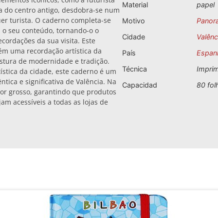
Material
papel
ra do centro antigo, desdobra-se num
uer turista. O caderno completa-se
Motivo
Panor
 o seu conteúdo, tornando-o o
Cidade
Valênc
ecordações da sua visita. Este
m uma recordação artística da
País
Espan
istura de modernidade e tradição.
Técnica
Impri
ística da cidade, este caderno é um
ica e significativa de Valência. Na
Capacidad
80 fol
por grosso, garantindo que produtos
m acessíveis a todas as lojas de