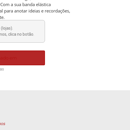
 Com a sua banda elástica
al para anotar ideias e recordações,
te.
(lojas).
os, clica no botão.
ssado em
ias
nos