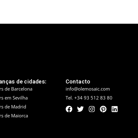
nças de cidades:
Contacto
rs de Barcelona
info@olemosaic.com
rs em Sevilha
Tel. +34 93 512 83 80
rs de Madrid
rs de Maiorca