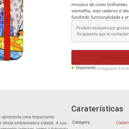
mosaico de cores brilhantes.
vermelha, este caderno é ide
fundindo funcionalidade e ar
Produto exclusivo por grosso 
Se quiseres que te contactem
Estou intere
Disponível
Entrega em 3-4 d
Caraterísticas
e apresenta uma impactante
Category
e desta emblemática cidade. A sua
Cader
ementos icónicos, como a futurista