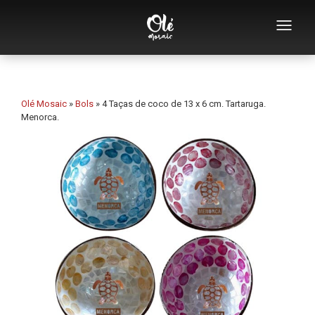
Quem somos
Catálogo de lembranças
Olé Mosaic
»
Bols
»
4 Taças de coco de 13 x 6 cm. Tartaruga.
Menorca.
Lembranças por categoria
Abridores
Chávenas
Tigelas
Cinzeiros