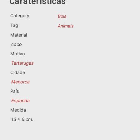
Caraterísticas
Lembranças de Portugal
Category
Bols
Lembranças personalizadas
Tag
Animais
Material
A Corunha
coco
Albacete
Motivo
Tartarugas
Alicante
Cidade
Almeria
Menorca
País
Ávila
Espanha
Badajoz
Medida
13 x 6 cm.
Barcelona
Benidorm