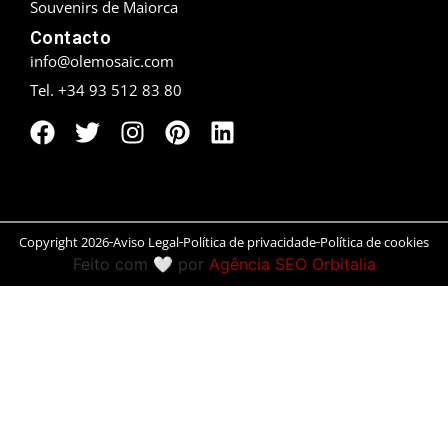
Souvenirs de Maiorca
Contacto
Peníscola
info@olemosaic.com
Rias Baixas
Tel. +34 93 512 83 80
Ronda
Rueda
Salamanca
Copyright 2026
Aviso Legal
Política de privacidade
Política de cookies
San Sebastián
Feito com 🤍 por
Agência SEO Orbitalia
Santander
Santiago
Segóvia
Sevilla