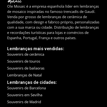
Ole Mosaic é a empresa espanhola líder em lembranças
Madrid
de mosaico inspiradas no famoso trencadís de Gaudí.
Venda por grosso de lembranças de cerâmica de
Málaga
qualidade, com design e fabrico próprio, personalizadas
com a sua marca ou cidade. Distribuição de lembranças
Maiorca
e recordações turísticas para lojas e comércios de
Espanha, Portugal, França e outros países.
Marbella
Lembranças mais vendidas:
Menorca
Souvenirs de cerâmica
Souvenirs de touros
Mijas
Souvenirs de bailaoras
Mojácar
Lembranças de Natal
Lembranças de cidades:
Múrcia
Souvenirs de Barcelona
Oviedo
Souvenirs em Sevilha
Souvenirs de Madrid
Pamplona