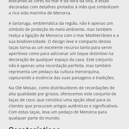
evocando as cores do mar e da flora da ilha, e estão
decoradas com detalhes pintados à mão que simbolizam
Bases para tachos
a rica vida marinha de Menorca.
A tartaruga, emblemática da região, não é apenas um
Copos
símbolo de proteção do meio ambiente, mas também
realça a ligação de Menorca com o mar Mediterrâneo e a
sua biodiversidade. O design leve e compacto destas
Copos de shot
taças torna-as um excelente recurso tanto para servir
aperitivos como para adicionar um toque distintivo na
decoração de qualquer espaço da casa. Este conjunto
não é apenas uma recordação perfeita, mas também
representa um pedaço da cultura menorquina,
capturando a essência das suas paisagens e tradições.
Na Olé Mosaic, como distribuidores de recordações de
alta qualidade por grosso, oferecemos este conjunto de
Lembranças por cidade
taças de coco, que constitui uma opção ideal para os
clientes que procuram artigos autênticos e significativos.
Com estas taças, leva um pedaço de Menorca para
Lembranças de Espanha
qualquer parte do mundo.