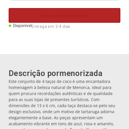
Ímanes
Estou interessado em
Porta-chaves
Disponível
Entrega em 3-4 dias
Canecas
Pratos
Descrição pormenorizada
Bases de copos
Este conjunto de 4 taças de coco é uma encantadora
homenagem à beleza natural de Menorca, ideal para
quem procura recordações autênticas e de qualidade
Tampas
para as suas lojas de presentes turísticos. Com
dimensões de 13 x 6 cm, cada taça destaca-se pelo seu
design exclusivo, onde um motivo de tartaruga adorna
elegantemente a base. As peças apresentam um
Galheteiros
acabamento vibrante em tons de azul, rosa e amarelo,