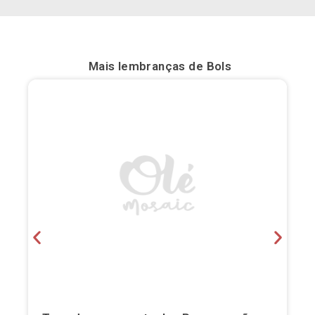
Bilbau
Burgos
Mais lembranças de
Bols
Cádis
Cartagena
Castellón de la Plana
Córdova
Cuenca
Elche
Fuerteventura
Gijón