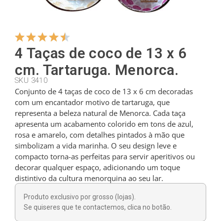
Cabides
4 Taças de coco de 13 x 6
Cortadores
cm. Tartaruga. Menorca.
SKU 3410
Conjunto de 4 taças de coco de 13 x 6 cm decoradas
Colheres de chá
com um encantador motivo de tartaruga, que
representa a beleza natural de Menorca. Cada taça
apresenta um acabamento colorido em tons de azul,
Conchas
rosa e amarelo, com detalhes pintados à mão que
simbolizam a vida marinha. O seu design leve e
compacto torna-as perfeitas para servir aperitivos ou
Dedais
decorar qualquer espaço, adicionando um toque
distintivo da cultura menorquina ao seu lar.
Figuras
Produto exclusivo por grosso (lojas).
Se quiseres que te contactemos, clica no botão.