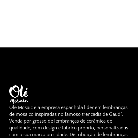
Girona
Gran Canaria
Granada
Ibiza
Jerez de la Frontera
La Palma
Lanzarote
Ole Mosaic é a empresa espanhola líder em lembranças
Leão
de mosaico inspiradas no famoso trencadís de Gaudí.
Venda por grosso de lembranças de cerâmica de
Logronho
qualidade, com design e fabrico próprio, personalizadas
com a sua marca ou cidade. Distribuição de lembranças
Lugo