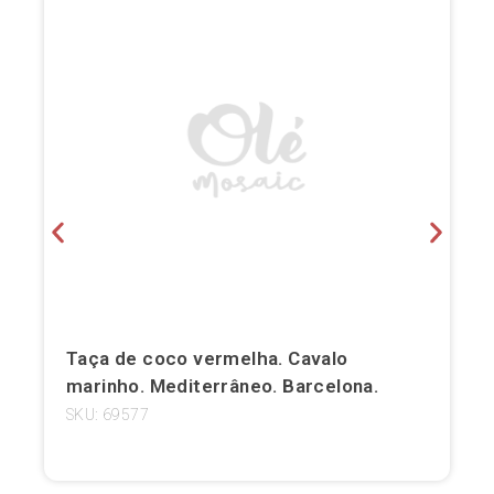
Bilbau
Burgos
Cádis
Cartagena
Castellón de la Plana
Córdova
Cuenca
Taça de coco vermelha. Cavalo
Elche
marinho. Mediterrâneo. Barcelona.
SKU: 69577
Fuerteventura
Gijón