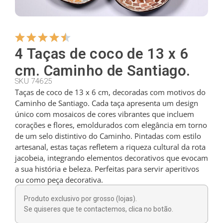
Cabides
4 Taças de coco de 13 x 6
Cortadores
cm. Caminho de Santiago.
SKU 74625
Taças de coco de 13 x 6 cm, decoradas com motivos do
Colheres de chá
Caminho de Santiago. Cada taça apresenta um design
único com mosaicos de cores vibrantes que incluem
corações e flores, emoldurados com elegância em torno
Conchas
de um selo distintivo do Caminho. Pintadas com estilo
artesanal, estas taças refletem a riqueza cultural da rota
jacobeia, integrando elementos decorativos que evocam
Dedais
a sua história e beleza. Perfeitas para servir aperitivos
ou como peça decorativa.
Figuras
Produto exclusivo por grosso (lojas).
Se quiseres que te contactemos, clica no botão.