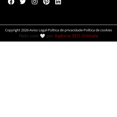
Peníscola
Rias Baixas
Copyright 2026
Aviso Legal
Política de privacidade
Política de cookies
Ronda
Feito com 🤍 por
Agência SEO Orbitalia
Rueda
Salamanca
San Sebastián
Santander
Santiago
Segóvia
Sevilla