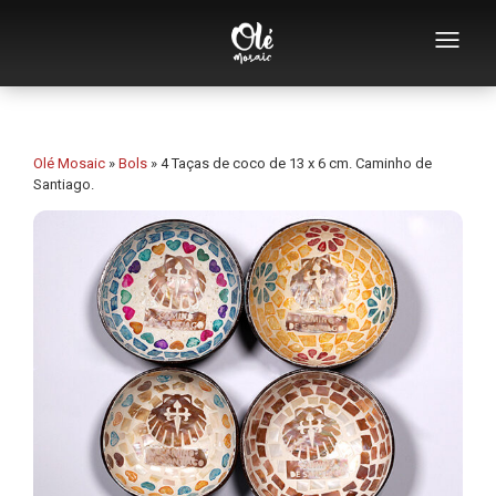
Quem somos
Catálogo de lembranças
Olé Mosaic
»
Bols
»
4 Taças de coco de 13 x 6 cm. Caminho de
Santiago.
Lembranças por categoria
Abridores
Chávenas
Tigelas
Cinzeiros