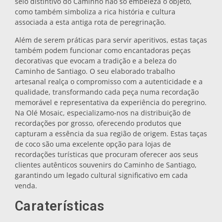
selo distintivo do Caminho não só embeleza o objeto,
como também simboliza a rica história e cultura
Bases para tachos
associada a esta antiga rota de peregrinação.
Além de serem práticas para servir aperitivos, estas taças
Copos
também podem funcionar como encantadoras peças
decorativas que evocam a tradição e a beleza do
Caminho de Santiago. O seu elaborado trabalho
Copos de shot
artesanal realça o compromisso com a autenticidade e a
qualidade, transformando cada peça numa recordação
memorável e representativa da experiência do peregrino.
Na Olé Mosaic, especializamo-nos na distribuição de
recordações por grosso, oferecendo produtos que
capturam a essência da sua região de origem. Estas taças
de coco são uma excelente opção para lojas de
recordações turísticas que procuram oferecer aos seus
clientes autênticos souvenirs do Caminho de Santiago,
Lembranças por cidade
garantindo um legado cultural significativo em cada
venda.
Lembranças de Espanha
Caraterísticas