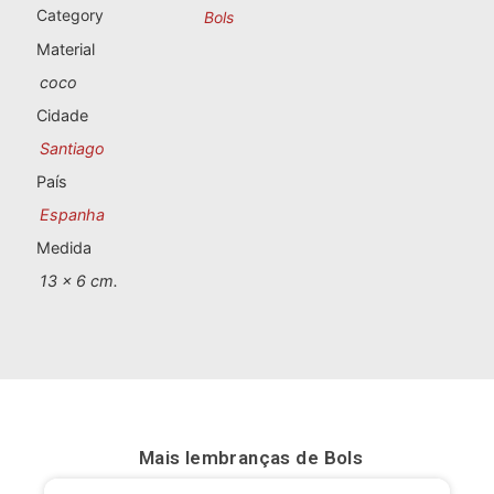
Lembranças de Portugal
Category
Bols
Material
Lembranças personalizadas
coco
Cidade
A Corunha
Santiago
Albacete
País
Espanha
Alicante
Medida
Almeria
13 x 6 cm.
Ávila
Badajoz
Barcelona
Mais lembranças de
Bols
Benidorm