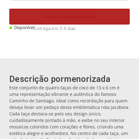
Ímanes
Estou interessado em
Porta-chaves
Disponível
Entrega em 3-4 dias
Canecas
Pratos
Descrição pormenorizada
Bases de copos
Este conjunto de quatro taças de coco de 13 x 6 cm é
uma representação vibrante e autêntica do famoso
Caminho de Santiago, ideal como recordação para quem
Tampas
deseja levar um pedaço desta emblemática rota jacobeia.
Cada taça destaca-se pelo seu design único,
cuidadosamente pintado à mão, e exibe no seu interior
mosaicos coloridos com corações e flores, criando uma
Galheteiros
estética alegre e acolhedora. No centro de cada taça, um