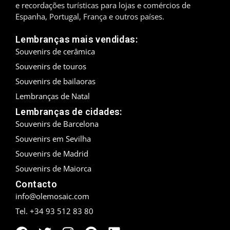
e recordações turísticas para lojas e comércios de
Espanha, Portugal, França e outros países.
Madrid
Lembranças mais vendidas:
Málaga
Souvenirs de cerâmica
Maiorca
Souvenirs de touros
Souvenirs de bailaoras
Marbella
Lembranças de Natal
Menorca
Lembranças de cidades:
Souvenirs de Barcelona
Mijas
Souvenirs em Sevilha
Souvenirs de Madrid
Mojácar
Souvenirs de Maiorca
Múrcia
Contacto
info@olemosaic.com
Oviedo
Tel. +34 93 512 83 80
Pamplona