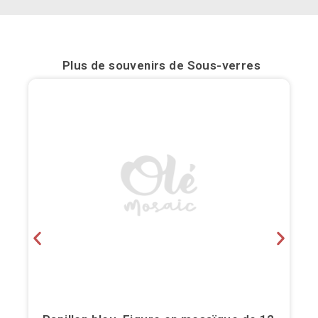
Bilbao
Burgos
Plus de souvenirs de
Sous-verres
Cadiz
Cartagena
Castellón de la Plana
Cordoba
Cuenca
Elche
Fuerteventura
Gijón