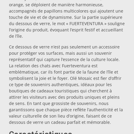
orange, se déploient de manière harmonieuse,
Dessous-de-plat
accompagnés de papillons multicolores qui ajoutent une
touche de vie et de dynamisme. Sur la partie supérieure
du dessous de verre, le mot « FUERTEVENTURA » souligne
Verres
l’origine du produit, évoquant l’esprit festif et accueillant
de l’île.
Ce dessous de verre n’est pas seulement un accessoire
Verres à shot
pour protéger vos surfaces, mais aussi un souvenir
représentatif qui capture l’essence de la culture locale.
La relation des chats avec Fuerteventura est
emblématique, car ils font partie de la faune de l’île et
symbolisent la joie et le foyer. Olé Mosaic est fier d’offrir
ce type de souvenirs authentiques, idéaux pour les
boutiques de cadeaux touristiques qui cherchent à
attirer les visiteurs avec des produits uniques et pleins
Souvenirs par ville
de sens. En tant que grossiste de souvenirs, nous
garantissons que chaque pièce reflète l’authenticité et la
valeur culturelle de son lieu d’origine, faisant de ce
Souvenirs d'Espagne
dessous de verre un cadeau parfait et mémorable.