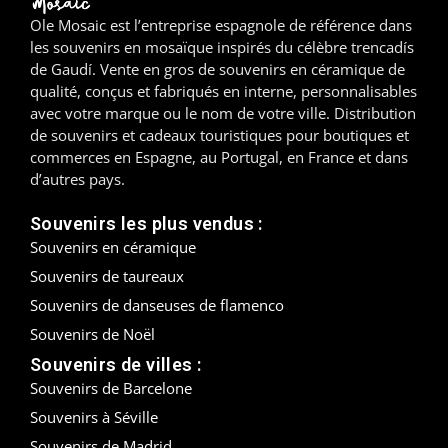
Ole Mosaic est l’entreprise espagnole de référence dans
Madrid
les souvenirs en mosaïque inspirés du célèbre trencadís
de Gaudí. Vente en gros de souvenirs en céramique de
Malaga
qualité, conçus et fabriqués en interne, personnalisables
avec votre marque ou le nom de votre ville. Distribution
Mallorca
de souvenirs et cadeaux touristiques pour boutiques et
commerces en Espagne, au Portugal, en France et dans
Marbella
d’autres pays.
Menorca
Souvenirs les plus vendus :
Souvenirs en céramique
Mijas
Souvenirs de taureaux
Souvenirs de danseuses de flamenco
Mojácar
Souvenirs de Noël
Murcie
Souvenirs de villes :
Souvenirs de Barcelone
Oviedo
Souvenirs à Séville
Pamplona
Souvenirs de Madrid