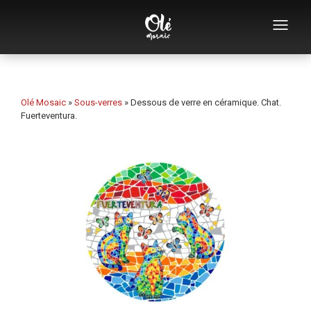
Qui sommes-nous
Catalogue de souvenirs
Olé Mosaic
»
Sous-verres
»
Dessous de verre en céramique. Chat.
Fuerteventura.
Souvenirs par catégorie
Ouvre-bouteilles
Tasses
Bols
Cendriers