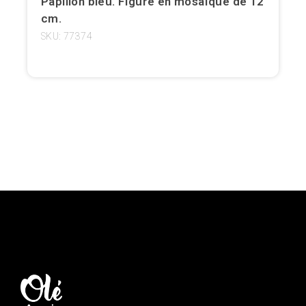
Papillon bleu. Figure en mosaïque de 12
cm.
Girona
SKU: 77374
Gran Canaria
Granada
Ibiza
Jerez de la Frontera
La Palma
Lanzarote
Léon
Logroño
Lugo