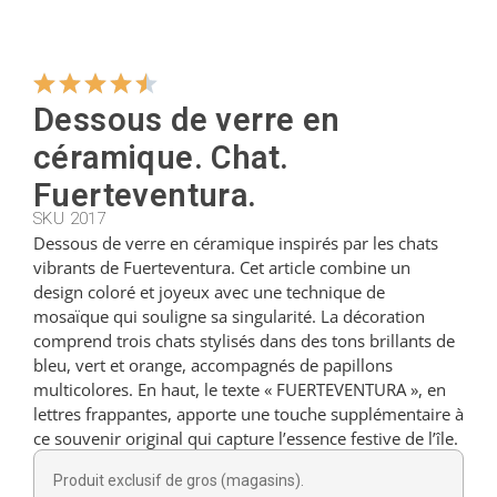
Cintres
Dessous de verre en
Coupeurs
céramique. Chat.
Fuerteventura.
Petites cuillères
SKU 2017
Dessous de verre en céramique inspirés par les chats
vibrants de Fuerteventura. Cet article combine un
design coloré et joyeux avec une technique de
Louches
mosaïque qui souligne sa singularité. La décoration
comprend trois chats stylisés dans des tons brillants de
bleu, vert et orange, accompagnés de papillons
Dés à coudre
multicolores. En haut, le texte « FUERTEVENTURA », en
lettres frappantes, apporte une touche supplémentaire à
ce souvenir original qui capture l’essence festive de l’île.
Figurines
Produit exclusif de gros (magasins).