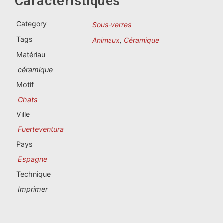
Caractéristiques
Souvenirs du Portugal
Category
Sous-verres
Souvenirs personnalisés
Tags
Animaux
,
Céramique
Matériau
La Coruña
céramique
Albacete
Motif
Chats
Alicante
Ville
Almería
Fuerteventura
Pays
Ávila
Espagne
Badajoz
Technique
Imprimer
Barcelona
Benidorm