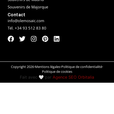
Souvenirs de Majorque
Peñíscola
Contact
info@olemosaic.com
Rías Baixas
Tél. +34 93 512 83 80
Ronda
Rueda
Salamanca
Saint-Sébastien
Copyright 2026
Mentions légales
Politique de confidentialité
Politique de cookies
Fait avec 🤍 par
Agence SEO Orbitalia
Santander
Santiago
Segovia
Sevilla