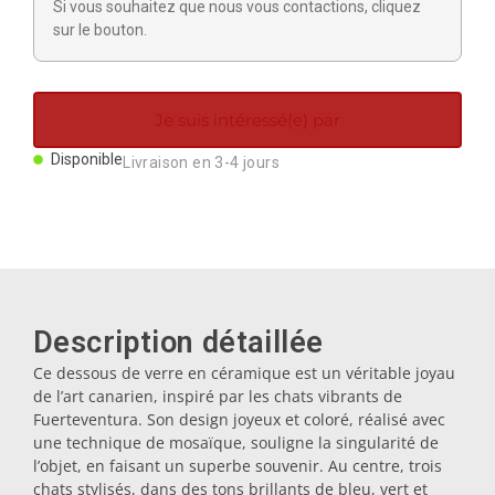
Si vous souhaitez que nous vous contactions, cliquez
Aimants
sur le bouton.
Porte-clés
Je suis intéressé(e) par
Mugs
Disponible
Livraison en 3-4 jours
Assiettes
Sous-verres
Description détaillée
Ce dessous de verre en céramique est un véritable joyau
Bouchons
de l’art canarien, inspiré par les chats vibrants de
Fuerteventura. Son design joyeux et coloré, réalisé avec
une technique de mosaïque, souligne la singularité de
Huiliers
l’objet, en faisant un superbe souvenir. Au centre, trois
chats stylisés, dans des tons brillants de bleu, vert et