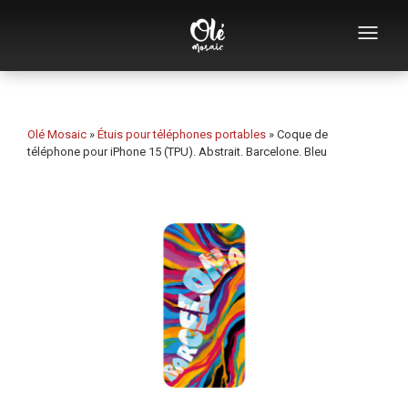
Qui sommes-nous
Catalogue de souvenirs
Olé Mosaic
»
Étuis pour téléphones portables
»
Coque de
téléphone pour iPhone 15 (TPU). Abstrait. Barcelone. Bleu
Souvenirs par catégorie
Ouvre-bouteilles
Tasses
Bols
Cendriers