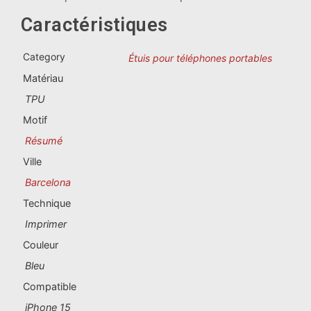
Souvenirs du Portugal
Caractéristiques
Souvenirs personnalisés
Category
Étuis pour téléphones portables
Matériau
La Coruña
TPU
Albacete
Motif
Résumé
Alicante
Ville
Almería
Barcelona
Technique
Ávila
Imprimer
Badajoz
Couleur
Bleu
Barcelona
Compatible
Benidorm
iPhone 15