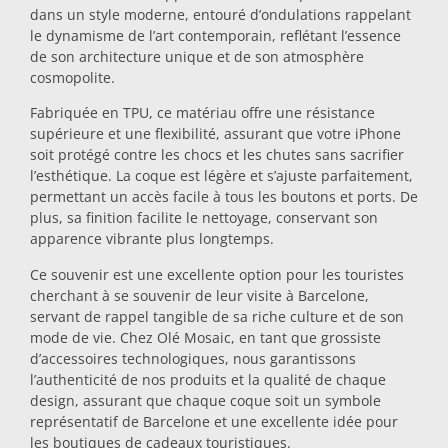
dans un style moderne, entouré d’ondulations rappelant
Dessous-de-plat
le dynamisme de l’art contemporain, reflétant l’essence
de son architecture unique et de son atmosphère
cosmopolite.
Verres
Fabriquée en TPU, ce matériau offre une résistance
supérieure et une flexibilité, assurant que votre iPhone
soit protégé contre les chocs et les chutes sans sacrifier
Verres à shot
l’esthétique. La coque est légère et s’ajuste parfaitement,
permettant un accès facile à tous les boutons et ports. De
plus, sa finition facilite le nettoyage, conservant son
apparence vibrante plus longtemps.
Ce souvenir est une excellente option pour les touristes
cherchant à se souvenir de leur visite à Barcelone,
servant de rappel tangible de sa riche culture et de son
mode de vie. Chez Olé Mosaic, en tant que grossiste
Souvenirs par ville
d’accessoires technologiques, nous garantissons
l’authenticité de nos produits et la qualité de chaque
design, assurant que chaque coque soit un symbole
Souvenirs d'Espagne
représentatif de Barcelone et une excellente idée pour
les boutiques de cadeaux touristiques.