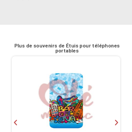
Bilbao
Burgos
Cadiz
Plus de souvenirs de
Étuis pour téléphones
Cartagena
portables
Castellón de la Plana
Cordoba
Cuenca
Elche
Fuerteventura
Gijón