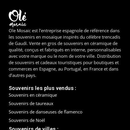
Madrid
Malaga
Ole Mosaic est l’entreprise espagnole de référence dans
Mallorca
les souvenirs en mosaïque inspirés du célèbre trencadís
de Gaudí. Vente en gros de souvenirs en céramique de
Marbella
qualité, conçus et fabriqués en interne, personnalisables
avec votre marque ou le nom de votre ville. Distribution
de souvenirs et cadeaux touristiques pour boutiques et
Menorca
commerces en Espagne, au Portugal, en France et dans
d’autres pays.
Mijas
Souvenirs les plus vendus :
Mojácar
Souvenirs en céramique
Murcie
Souvenirs de taureaux
Souvenirs de danseuses de flamenco
Oviedo
Souvenirs de Noël
Pamplona
Souvenirs de villes :