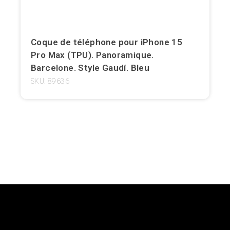
Girona
Gran Canaria
Coque de téléphone pour iPhone 15
Pro Max (TPU). Panoramique.
Granada
Barcelone. Style Gaudí. Bleu
SKU: 89636
Ibiza
Jerez de la Frontera
La Palma
Lanzarote
Léon
Logroño
Lugo