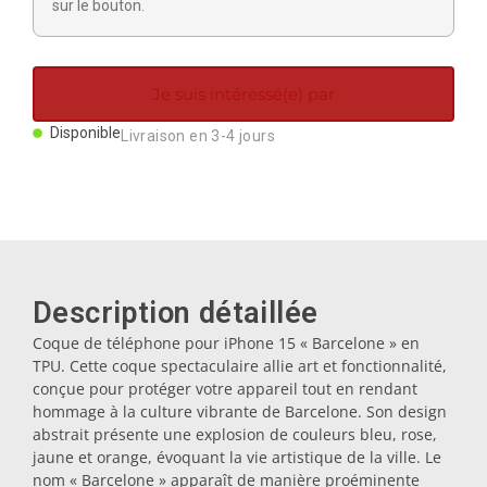
sur le bouton.
Aimants
Porte-clés
Je suis intéressé(e) par
Disponible
Livraison en 3-4 jours
Mugs
Assiettes
Sous-verres
Description détaillée
Coque de téléphone pour iPhone 15 « Barcelone » en
TPU. Cette coque spectaculaire allie art et fonctionnalité,
Bouchons
conçue pour protéger votre appareil tout en rendant
hommage à la culture vibrante de Barcelone. Son design
abstrait présente une explosion de couleurs bleu, rose,
Huiliers
jaune et orange, évoquant la vie artistique de la ville. Le
nom « Barcelone » apparaît de manière proéminente