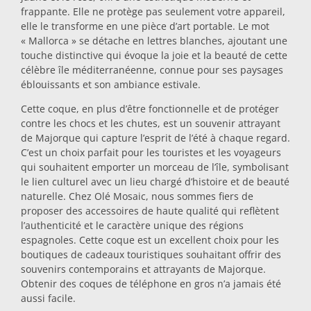
frappante. Elle ne protège pas seulement votre appareil,
Dessous-de-plat
elle le transforme en une pièce d’art portable. Le mot
« Mallorca » se détache en lettres blanches, ajoutant une
touche distinctive qui évoque la joie et la beauté de cette
Verres
célèbre île méditerranéenne, connue pour ses paysages
éblouissants et son ambiance estivale.
Cette coque, en plus d’être fonctionnelle et de protéger
Verres à shot
contre les chocs et les chutes, est un souvenir attrayant
de Majorque qui capture l’esprit de l’été à chaque regard.
C’est un choix parfait pour les touristes et les voyageurs
qui souhaitent emporter un morceau de l’île, symbolisant
le lien culturel avec un lieu chargé d’histoire et de beauté
naturelle. Chez Olé Mosaic, nous sommes fiers de
proposer des accessoires de haute qualité qui reflètent
l’authenticité et le caractère unique des régions
Souvenirs par ville
espagnoles. Cette coque est un excellent choix pour les
boutiques de cadeaux touristiques souhaitant offrir des
souvenirs contemporains et attrayants de Majorque.
Souvenirs d'Espagne
Obtenir des coques de téléphone en gros n’a jamais été
aussi facile.