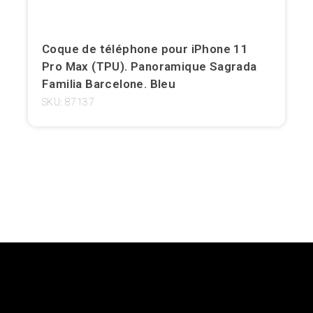
Girona
Coque de téléphone pour iPhone 11
Gran Canaria
Pro Max (TPU). Panoramique Sagrada
Familia Barcelone. Bleu
Granada
SKU: 87137
Ibiza
Jerez de la Frontera
La Palma
Lanzarote
Léon
Logroño
Lugo