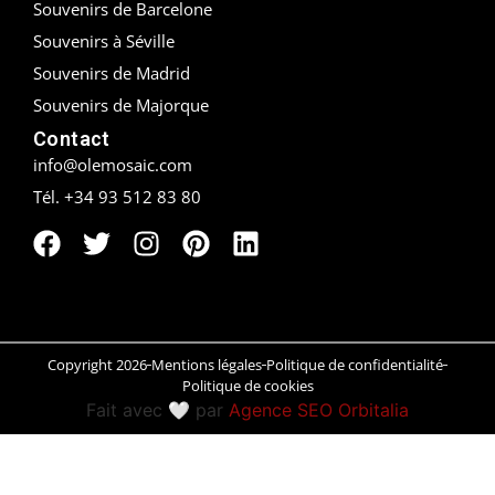
Souvenirs de Barcelone
Souvenirs à Séville
Peñíscola
Souvenirs de Madrid
Rías Baixas
Souvenirs de Majorque
Contact
Ronda
info@olemosaic.com
Rueda
Tél. +34 93 512 83 80
Salamanca
Saint-Sébastien
Santander
Copyright 2026
Mentions légales
Politique de confidentialité
Politique de cookies
Santiago
Fait avec 🤍 par
Agence SEO Orbitalia
Segovia
Sevilla