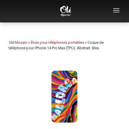
Qui sommes-nous
Catalogue de souvenirs
Olé Mosaic
»
Étuis pour téléphones portables
»
Coque de
téléphone pour iPhone 14 Pro Max (TPU). Abstrait. Bleu
Souvenirs par catégorie
Ouvre-bouteilles
Tasses
Bols
Cendriers