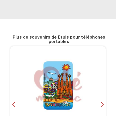
Bilbao
Burgos
Cadiz
Plus de souvenirs de
Étuis pour téléphones
portables
Cartagena
Castellón de la Plana
Cordoba
Cuenca
Elche
Fuerteventura
Gijón