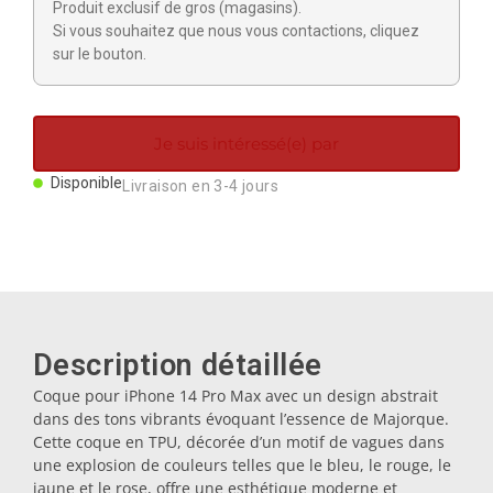
Produit exclusif de gros (magasins).
Aimants
Si vous souhaitez que nous vous contactions, cliquez
sur le bouton.
Porte-clés
Je suis intéressé(e) par
Mugs
Disponible
Livraison en 3-4 jours
Assiettes
Sous-verres
Description détaillée
Bouchons
Coque pour iPhone 14 Pro Max avec un design abstrait
dans des tons vibrants évoquant l’essence de Majorque.
Cette coque en TPU, décorée d’un motif de vagues dans
Huiliers
une explosion de couleurs telles que le bleu, le rouge, le
jaune et le rose, offre une esthétique moderne et