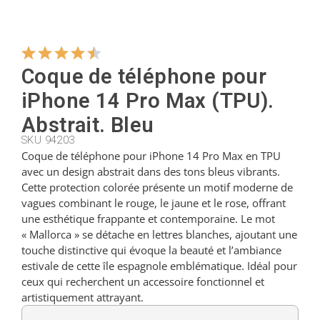
Cintres
Coque de téléphone pour
Coupeurs
iPhone 14 Pro Max (TPU).
Abstrait. Bleu
SKU 94203
Petites cuillères
Coque de téléphone pour iPhone 14 Pro Max en TPU
avec un design abstrait dans des tons bleus vibrants.
Cette protection colorée présente un motif moderne de
Louches
vagues combinant le rouge, le jaune et le rose, offrant
une esthétique frappante et contemporaine. Le mot
« Mallorca » se détache en lettres blanches, ajoutant une
Dés à coudre
touche distinctive qui évoque la beauté et l’ambiance
estivale de cette île espagnole emblématique. Idéal pour
ceux qui recherchent un accessoire fonctionnel et
Figurines
artistiquement attrayant.