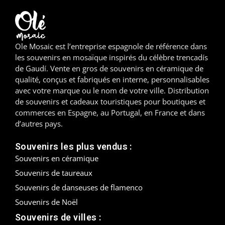
Madrid
Malaga
Ole Mosaic est l’entreprise espagnole de référence dans
les souvenirs en mosaïque inspirés du célèbre trencadís
Mallorca
de Gaudí. Vente en gros de souvenirs en céramique de
qualité, conçus et fabriqués en interne, personnalisables
Marbella
avec votre marque ou le nom de votre ville. Distribution
de souvenirs et cadeaux touristiques pour boutiques et
Menorca
commerces en Espagne, au Portugal, en France et dans
d’autres pays.
Mijas
Souvenirs les plus vendus :
Mojácar
Souvenirs en céramique
Souvenirs de taureaux
Murcie
Souvenirs de danseuses de flamenco
Oviedo
Souvenirs de Noël
Souvenirs de villes :
Pamplona