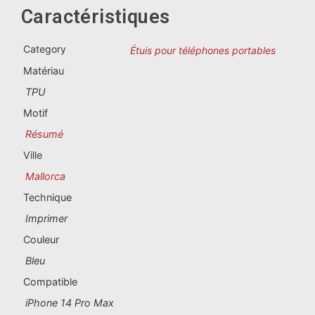
Souvenirs du Portugal
Caractéristiques
Souvenirs personnalisés
Category
Étuis pour téléphones portables
Matériau
La Coruña
TPU
Motif
Albacete
Résumé
Alicante
Ville
Mallorca
Almería
Technique
Ávila
Imprimer
Couleur
Badajoz
Bleu
Barcelona
Compatible
iPhone 14 Pro Max
Benidorm