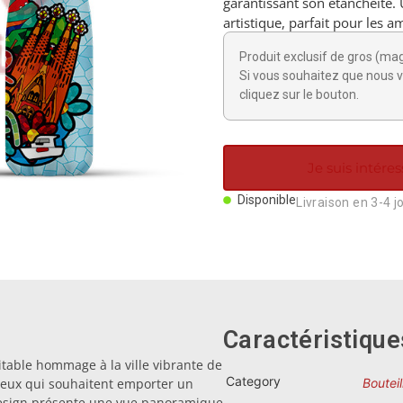
garantissant son étanchéité. 
artistique, parfait pour les 
Produit exclusif de gros (ma
Si vous souhaitez que nous v
cliquez sur le bouton.
Je suis intéres
Disponible
Livraison en 3-4 j
Caractéristique
itable hommage à la ville vibrante de
Category
ceux qui souhaitent emporter un
Bouteil
design présente une vue panoramique