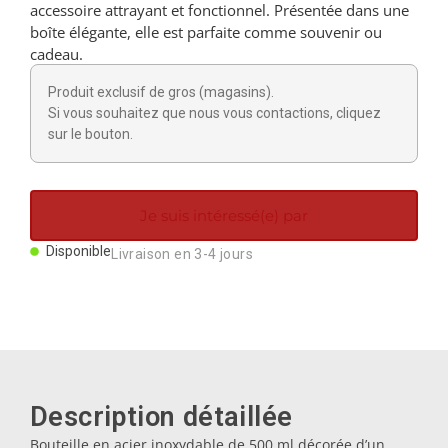
accessoire attrayant et fonctionnel. Présentée dans une
Aimants
boîte élégante, elle est parfaite comme souvenir ou
cadeau.
Porte-clés
Produit exclusif de gros (magasins).
Si vous souhaitez que nous vous contactions, cliquez
sur le bouton.
Mugs
Assiettes
Je suis intéressé(e) par
Disponible
Livraison en 3-4 jours
Sous-verres
Bouchons
Huiliers
Description détaillée
Bouteille en acier inoxydable de 500 ml décorée d’un