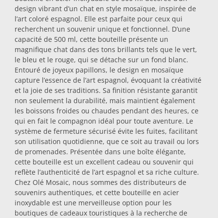
design vibrant d’un chat en style mosaïque, inspirée de
Dessous-de-plat
l’art coloré espagnol. Elle est parfaite pour ceux qui
recherchent un souvenir unique et fonctionnel. D’une
capacité de 500 ml, cette bouteille présente un
Verres
magnifique chat dans des tons brillants tels que le vert,
le bleu et le rouge, qui se détache sur un fond blanc.
Entouré de joyeux papillons, le design en mosaïque
Verres à shot
capture l’essence de l’art espagnol, évoquant la créativité
et la joie de ses traditions. Sa finition résistante garantit
non seulement la durabilité, mais maintient également
les boissons froides ou chaudes pendant des heures, ce
qui en fait le compagnon idéal pour toute aventure. Le
système de fermeture sécurisé évite les fuites, facilitant
son utilisation quotidienne, que ce soit au travail ou lors
de promenades. Présentée dans une boîte élégante,
cette bouteille est un excellent cadeau ou souvenir qui
Souvenirs par ville
reflète l’authenticité de l’art espagnol et sa riche culture.
Chez Olé Mosaic, nous sommes des distributeurs de
souvenirs authentiques, et cette bouteille en acier
Souvenirs d'Espagne
inoxydable est une merveilleuse option pour les
boutiques de cadeaux touristiques à la recherche de