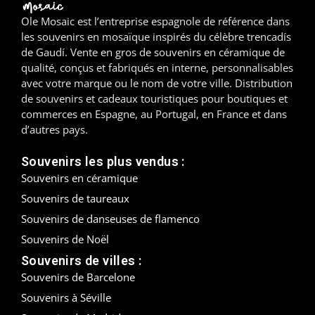
Ole Mosaic est l’entreprise espagnole de référence dans
Madrid
les souvenirs en mosaïque inspirés du célèbre trencadís
de Gaudí. Vente en gros de souvenirs en céramique de
Malaga
qualité, conçus et fabriqués en interne, personnalisables
avec votre marque ou le nom de votre ville. Distribution
Mallorca
de souvenirs et cadeaux touristiques pour boutiques et
commerces en Espagne, au Portugal, en France et dans
Marbella
d’autres pays.
Menorca
Souvenirs les plus vendus :
Souvenirs en céramique
Mijas
Souvenirs de taureaux
Mojácar
Souvenirs de danseuses de flamenco
Souvenirs de Noël
Murcie
Souvenirs de villes :
Souvenirs de Barcelone
Oviedo
Souvenirs à Séville
Pamplona