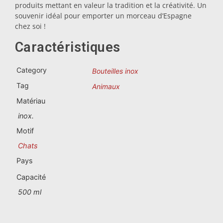
Souvenirs du Portugal
produits mettant en valeur la tradition et la créativité. Un
souvenir idéal pour emporter un morceau d’Espagne
chez soi !
Souvenirs personnalisés
Caractéristiques
La Coruña
Category
Bouteilles inox
Albacete
Tag
Animaux
Matériau
Alicante
inox.
Almería
Motif
Chats
Ávila
Pays
Badajoz
Capacité
500 ml
Barcelona
Benidorm