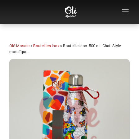
Qui sommes-nous
Catalogue de souvenirs
Olé Mosaic
»
Bouteilles inox
»
Bouteille inox. 500 ml. Chat. Style
mosaïque.
Souvenirs par catégorie
Ouvre-bouteilles
Tasses
Bols
Cendriers