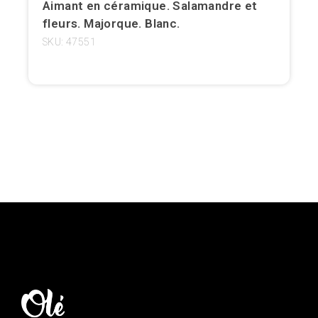
Aimant en céramique. Salamandre et
fleurs. Majorque. Blanc.
Girona
SKU: 47551
Gran Canaria
Granada
Ibiza
Jerez de la Frontera
La Palma
Lanzarote
Léon
Logroño
Lugo