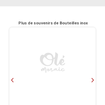
Bilbao
Burgos
Plus de souvenirs de
Bouteilles inox
Cadiz
Cartagena
Castellón de la Plana
Cordoba
Cuenca
Elche
Fuerteventura
Gijón