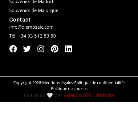
Souvenirs de Madrid
Souvenirs de Majorque
Peñíscola
Contact
Rías Baixas
info@olemosaic.com
Tél. +34 93 512 83 80
Ronda
Rueda
Salamanca
Saint-Sébastien
Copyright 2026
Mentions légales
Politique de confidentialité
Politique de cookies
Santander
Fait avec 🤍 par
Agence SEO Orbitalia
Santiago
Segovia
Sevilla