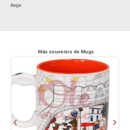
Beige
Bilbao
Burgos
Cádiz
Cartagena
Más souvenirs de
Mugs
Castellón de la Plana
Córdoba
Cuenca
Elche
Fuerteventura
Gijón