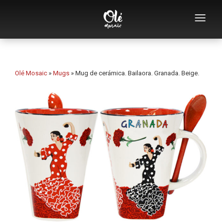
Empresa
Catálogo de souvenirs
Olé Mosaic
»
Mugs
»
Mug de cerámica. Bailaora. Granada. Beige.
Souvenirs por categoría
Abridores
Tazas
Bols
Ceniceros