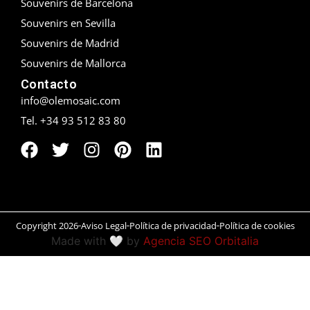
Souvenirs de Barcelona
Souvenirs en Sevilla
Peñíscola
Souvenirs de Madrid
Rías Baixas
Souvenirs de Mallorca
Contacto
Ronda
info@olemosaic.com
Rueda
Tel. +34 93 512 83 80
Salamanca
San Sebastián
Santander
Copyright 2026
Aviso Legal
Política de privacidad
Política de cookies
Made with 🤍 by
Agencia SEO Orbitalia
Santiago
Segovia
Sevilla