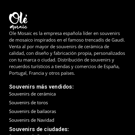
Madrid
Málaga
Ole Mosaic es la empresa española líder en souvenirs
Mallorca
de mosaico inspirados en el famoso trencadís de Gaudí.
Venta al por mayor de souvenirs de cerámica de
Marbella
calidad, con diseño y fabricación propia, personalizados
con tu marca o ciudad. Distribución de souvenirs y
Menorca
recuerdos turísticos a tiendas y comercios de España,
Portugal, Francia y otros países.
Mijas
Souvenirs más vendidos:
Mojácar
Souvenirs de cerámica
Souvenirs de toros
Murcia
Souvenirs de bailaoras
Oviedo
Souvenirs de Navidad
Souvenirs de ciudades:
Pamplona