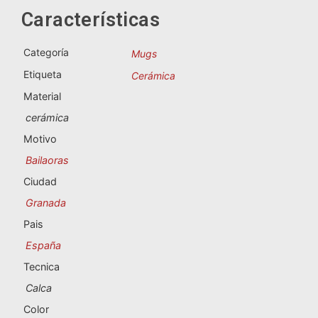
Souvenirs de Portugal
Características
Souvenirs personalizados
Categoría
Mugs
Etiqueta
Cerámica
A Coruña
Material
Albacete
cerámica
Motivo
Alicante
Bailaoras
Almería
Ciudad
Granada
Ávila
Pais
Badajoz
España
Tecnica
Barcelona
Calca
Benidorm
Color