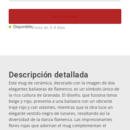
Imanes
Me interesa
Llaveros
Disponible
Envío en 3-4 días
Mugs
Platos
Descripción detallada
Posavasos
Este mug de cerámica, decorado con la imagen de dos
elegantes bailaoras de flamenco, es un símbolo único de
la rica cultura de Granada. El diseño, que fusiona tonos
Tapones
beige y rojo, presenta a una bailaora con un vibrante
traje rojo y con volantes, mientras que la otra luce un
elegante vestido negro de lunares, resaltando así la
Aceiteras
diversidad de la danza flamenca. Las impresionantes
flores rojas que adornan el mug complementan el