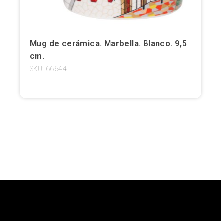
Girona
Gran Canaria
Mug de cerámica. Marbella. Blanco. 9,5
cm.
Granada
SKU: 66644
Ibiza
Jerez de la Frontera
La Palma
Lanzarote
León
Logroño
Lugo