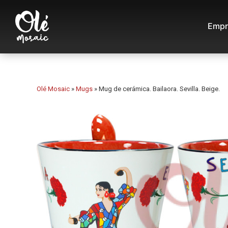
Empr
Olé Mosaic
»
Mugs
»
Mug de cerámica. Bailaora. Sevilla. Beige.