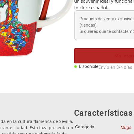
un souvenir ideal y funcional 
folclore español.
Producto de venta exclusiva 
(tiendas).
Si quieres que te contactemo
Me inter
Disponible
Envío en 3-4 días
Características
a en la cultura flamenca de Sevilla,
Categoría
brante ciudad. Esta taza presenta un
Mugs
, vestida con una elaborada falda