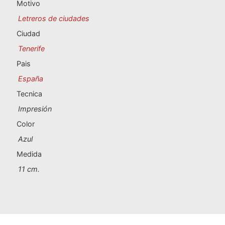
Souvenirs de Portugal
Motivo
Letreros de ciudades
Souvenirs personalizados
Ciudad
Tenerife
A Coruña
Pais
España
Albacete
Tecnica
Alicante
Impresión
Color
Almería
Azul
Ávila
Medida
11 cm.
Badajoz
Barcelona
Benidorm