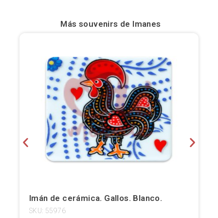
Bilbao
Más souvenirs de
Imanes
Burgos
Cádiz
Cartagena
Castellón de la Plana
Córdoba
Cuenca
Elche
Fuerteventura
Imán de cerámica. Gallos. Blanco.
SKU: 55976
Gijón