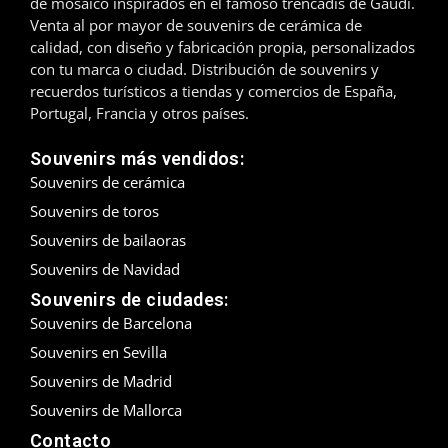
de mosaico inspirados en el famoso trencadís de Gaudí.
Venta al por mayor de souvenirs de cerámica de
Madrid
calidad, con diseño y fabricación propia, personalizados
con tu marca o ciudad. Distribución de souvenirs y
Málaga
recuerdos turísticos a tiendas y comercios de España,
Portugal, Francia y otros países.
Mallorca
Souvenirs más vendidos:
Marbella
Souvenirs de cerámica
Souvenirs de toros
Menorca
Souvenirs de bailaoras
Mijas
Souvenirs de Navidad
Souvenirs de ciudades:
Mojácar
Souvenirs de Barcelona
Murcia
Souvenirs en Sevilla
Souvenirs de Madrid
Oviedo
Souvenirs de Mallorca
Contacto
Pamplona