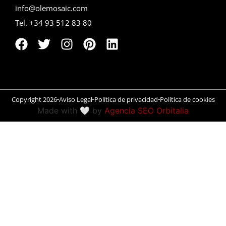
info@olemosaic.com
Peñíscola
Tel. +34 93 512 83 80
Rías Baixas
Ronda
Rueda
Copyright 2026
Aviso Legal
Política de privacidad
Política de cookies
Salamanca
Made with 🤍 by
Agencia SEO Orbitalia
San Sebastián
Santander
Santiago
Segovia
Sevilla