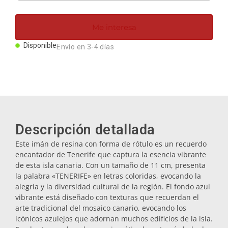
Imanes
Me interesa
Llaveros
Disponible
Envío en 3-4 días
Mugs
Platos
Descripción detallada
Posavasos
Este imán de resina con forma de rótulo es un recuerdo
encantador de Tenerife que captura la esencia vibrante
de esta isla canaria. Con un tamaño de 11 cm, presenta
Tapones
la palabra «TENERIFE» en letras coloridas, evocando la
alegría y la diversidad cultural de la región. El fondo azul
vibrante está diseñado con texturas que recuerdan el
arte tradicional del mosaico canario, evocando los
Aceiteras
icónicos azulejos que adornan muchos edificios de la isla.