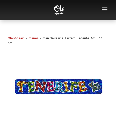
Empresa
Catálogo de souvenirs
Olé Mosaic
»
Imanes
»
Imán de resina. Letrero. Tenerife. Azul. 11
cm.
Souvenirs por categoría
Abridores
Tazas
Bols
Ceniceros