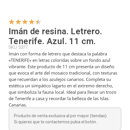
Colgadores
Imán de resina. Letrero.
Cortadores
Tenerife. Azul. 11 cm.
SKU 5377
Imán con forma de letrero que destaca la palabra
Cucharillas
«TENERIFE» en letras coloridas sobre un fondo azul
vibrante. Este producto de 11 cm presenta un diseño
que evoca el arte del mosaico tradicional, con texturas
Cucharones
que recuerdan a los azulejos canarios. Completa su
estética un simpático lagarto en el extremo derecho,
que simboliza la fauna local. Ideal para llevar un trozo
Dedales
de Tenerife a casa y recordar la belleza de las Islas
Canarias.
Figuras
Producto de venta exclusiva al por mayor (tiendas).
Si quieres que te contactemos pulsa el botón.