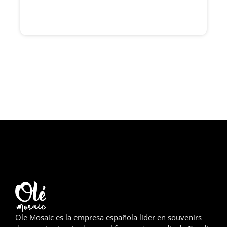
Girona
Gran Canaria
Granada
Ibiza
Jerez de la Frontera
La Palma
Lanzarote
León
Logroño
Ole Mosaic es la empresa española líder en souvenirs
Lugo