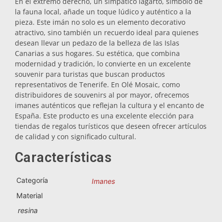
En el extremo derecho, un simpático lagarto, símbolo de
la fauna local, añade un toque lúdico y auténtico a la
Salvamanteles
pieza. Este imán no solo es un elemento decorativo
atractivo, sino también un recuerdo ideal para quienes
desean llevar un pedazo de la belleza de las Islas
Vasos
Canarias a sus hogares. Su estética, que combina
modernidad y tradición, lo convierte en un excelente
souvenir para turistas que buscan productos
Vasos de chupito
representativos de Tenerife. En Olé Mosaic, como
distribuidores de souvenirs al por mayor, ofrecemos
imanes auténticos que reflejan la cultura y el encanto de
España. Este producto es una excelente elección para
tiendas de regalos turísticos que deseen ofrecer artículos
de calidad y con significado cultural.
Características
Souvenirs por ciudad
Categoría
Imanes
Material
Souvenirs de España
resina